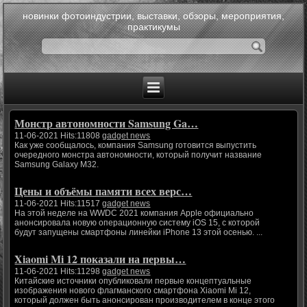
новинки фотоиндустрии, выставки, обзоры, мероприятия,
практикумы
Монстр автономности Samsung Ga…
11-06-2021 Hits:11808
gadget news
Как уже сообщалось, компания Samsung готовится выпустить
очередного монстра автономности, который получит название
Samsung Galaxy M32.
Цены и объёмы памяти всех верс…
11-06-2021 Hits:11517
gadget news
На этой неделе на WWDC 2021 компания Apple официально
анонсировала новую операционную систему iOS 15, с которой
будут запущены смартфоны линейки iPhone 13 этой осенью. ...
Xiaomi Mi 12 показали на первы…
11-06-2021 Hits:11298
gadget news
Китайские источники опубликовали первые концептуальные
изображения нового флагманского смартфона Xiaomi Mi 12,
который должен быть анонсирован производителем в конце этого