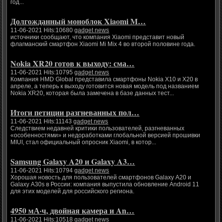
год...
Долгожданный моноблок Xiaomi M…
11-06-2021 Hits:10680
gadget news
источники сообщают, что компания Xiaomi представит новый
флагманский смартфон Xiaomi Mi Mix 4 во второй половине года.
Nokia XR20 готов к выходу: сма…
11-06-2021 Hits:10795
gadget news
Компания HMD Global представила смартфоны Nokia X10 и X20 в
апреле, а теперь к выходу готовится новая модель под названием
Nokia XR20, которая была замечена в базе данных тест...
Итоги петиции разгневанных пол…
11-06-2021 Hits:11143
gadget news
Следствием недавней критики пользователей, разгневанных
«особенностями» и недоработками глобальной версией прошивки
MIUI, стал официальный опросник Xiaomi, в котор...
Samsung Galaxy A20 и Galaxy A3…
11-06-2021 Hits:10794
gadget news
Хорошая новость для пользователей смартфонов Galaxy A20 и
Galaxy A30s в России: компания выпустила обновление Android 11
для этих моделей для российского региона.
4950 мА·ч, двойная камера и An…
11-06-2021 Hits:10518
gadget news