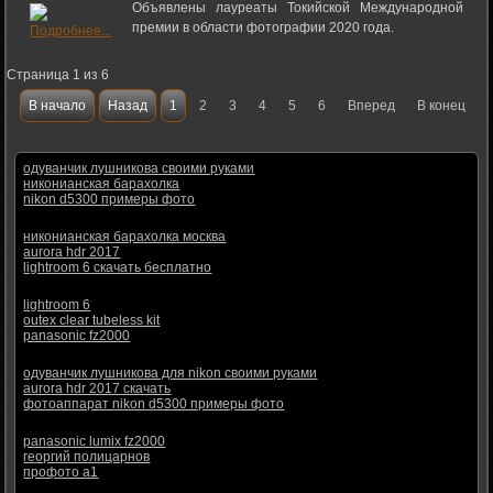
Объявлены лауреаты Токийской Международной
премии в области фотографии 2020 года.
Страница 1 из 6
В начало
Назад
1
2
3
4
5
6
Вперед
В конец
одуванчик лушникова своими руками
никонианская барахолка
nikon d5300 примеры фото
никонианская барахолка москва
aurora hdr 2017
lightroom 6 скачать бесплатно
lightroom 6
outex clear tubeless kit
panasonic fz2000
одуванчик лушникова для nikon своими руками
aurora hdr 2017 скачать
фотоаппарат nikon d5300 примеры фото
panasonic lumix fz2000
георгий полицарнов
профото а1