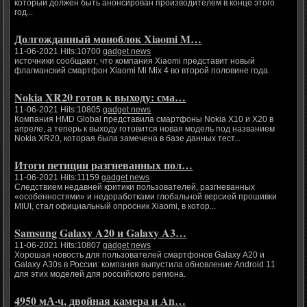
который должен быть анонсирован производителем в конце этого
год...
Долгожданный моноблок Xiaomi M…
11-06-2021 Hits:10700
gadget news
источники сообщают, что компания Xiaomi представит новый
флагманский смартфон Xiaomi Mi Mix 4 во второй половине года.
Nokia XR20 готов к выходу: сма…
11-06-2021 Hits:10805
gadget news
Компания HMD Global представила смартфоны Nokia X10 и X20 в
апреле, а теперь к выходу готовится новая модель под названием
Nokia XR20, которая была замечена в базе данных тест...
Итоги петиции разгневанных пол…
11-06-2021 Hits:11159
gadget news
Следствием недавней критики пользователей, разгневанных
«особенностями» и недоработками глобальной версией прошивки
MIUI, стал официальный опросник Xiaomi, в котор...
Samsung Galaxy A20 и Galaxy A3…
11-06-2021 Hits:10807
gadget news
Хорошая новость для пользователей смартфонов Galaxy A20 и
Galaxy A30s в России: компания выпустила обновление Android 11
для этих моделей для российского региона.
4950 мА·ч, двойная камера и An…