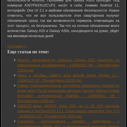
безопасности Android. Прошивка для Galaxy A30s проходит под
номером A307FNXXU2CUF2, несёт в себе, помимо Android 11,
интерфейс One UI 3.1 и майские обновления безопасности. Нужно
отметить, что не все пользователи этих смартфонов получат
обновления сразу, так как возможности серверов, отвечающих за
этот процесс, не безграничны. Так что на полное обновление всего
количества Galaxy A20 и Galaxy A30s, находящихся на руках, уйдёт
как минимум несколько дней.
источник >>
Еще статьи по теме:
Монстр автономности Samsung Galaxy M32 предстал на
официальных изображениях -
11/06/2021 08
-
Просмотрено
11826 раз
Цены и объёмы памяти всех версий Apple iPhone 13 -
11/06/2021 07
-
Просмотрено 11532 раз
Самые производительные недорогие смартфоны Android по
всему миру. После нескольких месяцев "застоя" рейтинг Antutu
возглавил долгожданный новичок -
10/06/2021 18
-
Просмотрено 1693 раз
AMOLED-экран, HDR10, Helio G95, до 11 ГБ ОЗУ, быстрая
зарядка и FunTouch OS 11.1. Представлен смартфон Vivo Y73
-
10/06/2021 07
-
Просмотрено 1691 раз
Сценарии использования первого смартфона с
тепловизором, IP69K, NFC и беспроводной зарядкой Ulefone