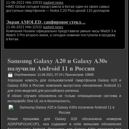
11-06-2021 Hits:10533
gadget news
HMD Global сегодня представила в Китае один из своих самых
доступных смартфонов — Nokia C20 Plus ценой 110 долларов.
Экран AMOLED, сапфировое стекл…
11-06-2021 Hits:11522
gadget news
Компания Huawei официально представила умные часы Watch 3 и
Watch 3 Pro второго июня, а сегодня новинки поступили в продажу
в Китае.
Samsung Galaxy A20 и Galaxy A30s
получили Android 11 в России
Опубликовано: 11.06.2021, 07:24
| Просмотров: 10808
Хорошая новость для пользователей смартфонов Galaxy A20 и
Galaxy A30s в России: компания выпустила обновление Android 11
для этих моделей для российского региона.
В обоих случаях обновлена не только операционная система и
интерфейс One UI, но и безопасность.
Новая прошивка для Galaxy A20 обозначена номером
A205FNPUUACUF1, она содержит в себе июньские обновления