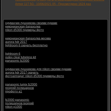
Armor 11T 5G -
10/06/2021 05
-
Просмотрено 1624 раз
одуванчик лушникова своими руками
никонианская барахолка
nikon d5300 примеры фото
никонианская барахолка москва
aurora hdr 2017
lightroom 6 скачать бесплатно
lightroom 6
outex clear tubeless kit
panasonic fz2000
одуванчик лушникова для nikon своими руками
aurora hdr 2017 скачать
фотоаппарат nikon d5300 примеры фото
panasonic lumix fz2000
георгий полицарнов
профото а1
fz2000 panasonic
полицарнов георгий
nikon p1000