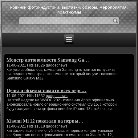
новинки фотоиндустрии, выставки, обзоры, мероприятия,
практикумы
Монстр автономности Samsung Ga…
11-06-2021 Hits:11826
gadget news
Как уже сообщалось, компания Samsung готовится выпустить
очередного монстра автономности, который получит название
Samsung Galaxy M32.
Цены и объёмы памяти всех верс…
11-06-2021 Hits:11532
gadget news
На этой неделе на WWDC 2021 компания Apple официально
анонсировала новую операционную систему iOS 15, с которой
будут запущены смартфоны линейки iPhone 13 этой осенью. ...
Xiaomi Mi 12 показали на первы…
11-06-2021 Hits:11318
gadget news
Китайские источники опубликовали первые концептуальные
изображения нового флагманского смартфона Xiaomi Mi 12,