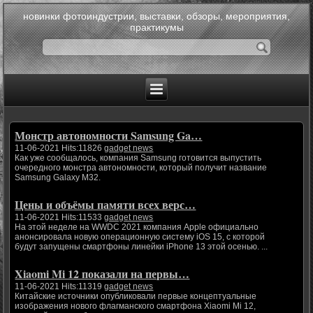
новинки фотоиндустрии, выставки, обзоры, мероприятия,
практикумы
Монстр автономности Samsung Ga…
11-06-2021 Hits:11826
gadget news
Как уже сообщалось, компания Samsung готовится выпустить
очередного монстра автономности, который получит название
Samsung Galaxy M32.
Цены и объёмы памяти всех верс…
11-06-2021 Hits:11533
gadget news
На этой неделе на WWDC 2021 компания Apple официально
анонсировала новую операционную систему iOS 15, с которой
будут запущены смартфоны линейки iPhone 13 этой осенью. ...
Xiaomi Mi 12 показали на первы…
11-06-2021 Hits:11319
gadget news
Китайские источники опубликовали первые концептуальные
изображения нового флагманского смартфона Xiaomi Mi 12,