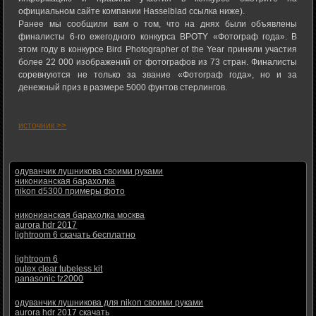
официальном сайте компании Hasselblad ссылка ниже).
Ранее мы сообщили вам о том, что на днях были объявлены
финалисты 6-го ежегодного конкурса BPOTY «Фотограф года». В
этом году в конкурсе Bird Photographer of the Year приняли участия
более 22 000 изображений от фотографов из 73 стран. Финалисты
соревнуются не только за звание «Фотограф года», но и за
денежный приз в размере 5000 фунтов стерлингов.
источник >>
одуванчик лушникова своими руками
никонианская барахолка
nikon d5300 примеры фото
никонианская барахолка москва
aurora hdr 2017
lightroom 6 скачать бесплатно
lightroom 6
outex clear tubeless kit
panasonic fz2000
одуванчик лушникова для nikon своими руками
aurora hdr 2017 скачать