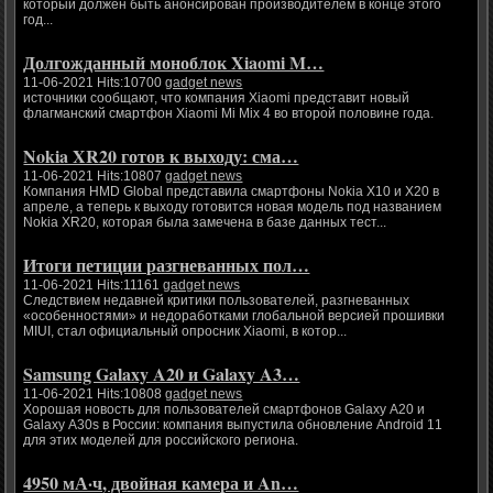
который должен быть анонсирован производителем в конце этого
год...
Долгожданный моноблок Xiaomi M…
11-06-2021 Hits:10700
gadget news
источники сообщают, что компания Xiaomi представит новый
флагманский смартфон Xiaomi Mi Mix 4 во второй половине года.
Nokia XR20 готов к выходу: сма…
11-06-2021 Hits:10807
gadget news
Компания HMD Global представила смартфоны Nokia X10 и X20 в
апреле, а теперь к выходу готовится новая модель под названием
Nokia XR20, которая была замечена в базе данных тест...
Итоги петиции разгневанных пол…
11-06-2021 Hits:11161
gadget news
Следствием недавней критики пользователей, разгневанных
«особенностями» и недоработками глобальной версией прошивки
MIUI, стал официальный опросник Xiaomi, в котор...
Samsung Galaxy A20 и Galaxy A3…
11-06-2021 Hits:10808
gadget news
Хорошая новость для пользователей смартфонов Galaxy A20 и
Galaxy A30s в России: компания выпустила обновление Android 11
для этих моделей для российского региона.
4950 мА·ч, двойная камера и An…