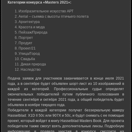
Категории конкурса «Masters 2021»:
Изобразительное искусство АРТ
Aerial – съемка с высоты птичьего полета
Архитектура
Красота и мода
Пейзаж/Природа
Портрет
Продукт
Проект/21
Улица/Город
Свадьба
Дикая природа
Наследство
Подача заявок для участников заканчивается в конце июля 2021
года, а в сентябре будет объявлен шорт-лист из 10 изображений в
каждой из категорий. Профессиональные судьи определят
окончательных победителей путем публичного голосования в
течение сентября и октября 2021 года, а общий победитель будет
объявлен в ноябре текущего года.
Победители в каждой категории получат беззеркальную камеру
Hasselblad: X1D ll 50c или 907X и 50c, и будут снимать с ее помощью
проект, который войдет в книгу Hasselblad Masters Book. Для проекта
победители также смогут взять дополнительные линзы. Подробную
информацию и правила участия в конкурсе смотрите на