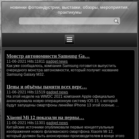
новинки фотоиндустрии, выставки, обзоры, мероприятия,
практикумы
Монстр автономности Samsung Ga…
11-06-2021 Hits:11811
gadget news
Как уже сообщалось, компания Samsung готовится выпустить
очередного монстра автономности, который получит название
Samsung Galaxy M32.
Цены и объёмы памяти всех верс…
11-06-2021 Hits:11519
gadget news
На этой неделе на WWDC 2021 компания Apple официально
анонсировала новую операционную систему iOS 15, с которой
будут запущены смартфоны линейки iPhone 13 этой осенью. ...
Xiaomi Mi 12 показали на первы…
11-06-2021 Hits:11301
gadget news
Китайские источники опубликовали первые концептуальные
изображения нового флагманского смартфона Xiaomi Mi 12,
который должен быть анонсирован производителем в конце этого