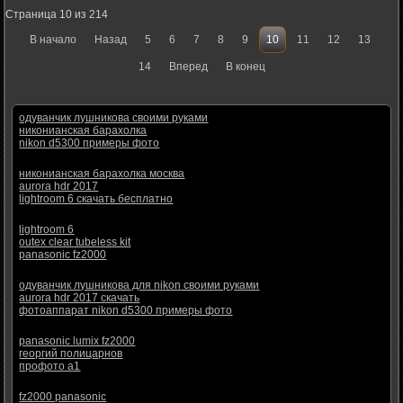
Страница 10 из 214
В начало
Назад
5
6
7
8
9
10
11
12
13
14
Вперед
В конец
одуванчик лушникова своими руками
никонианская барахолка
nikon d5300 примеры фото
никонианская барахолка москва
aurora hdr 2017
lightroom 6 скачать бесплатно
lightroom 6
outex clear tubeless kit
panasonic fz2000
одуванчик лушникова для nikon своими руками
aurora hdr 2017 скачать
фотоаппарат nikon d5300 примеры фото
panasonic lumix fz2000
георгий полицарнов
профото а1
fz2000 panasonic