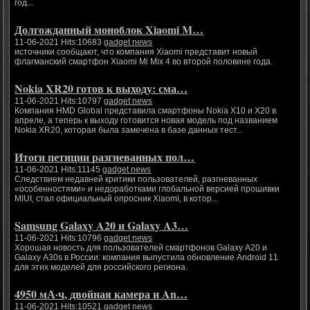
год...
Долгожданный моноблок Xiaomi M…
11-06-2021 Hits:10683
gadget news
источники сообщают, что компания Xiaomi представит новый
флагманский смартфон Xiaomi Mi Mix 4 во второй половине года.
Nokia XR20 готов к выходу: сма…
11-06-2021 Hits:10797
gadget news
Компания HMD Global представила смартфоны Nokia X10 и X20 в
апреле, а теперь к выходу готовится новая модель под названием
Nokia XR20, которая была замечена в базе данных тест...
Итоги петиции разгневанных пол…
11-06-2021 Hits:11145
gadget news
Следствием недавней критики пользователей, разгневанных
«особенностями» и недоработками глобальной версией прошивки
MIUI, стал официальный опросник Xiaomi, в котор...
Samsung Galaxy A20 и Galaxy A3…
11-06-2021 Hits:10796
gadget news
Хорошая новость для пользователей смартфонов Galaxy A20 и
Galaxy A30s в России: компания выпустила обновление Android 11
для этих моделей для российского региона.
4950 мА·ч, двойная камера и An…
11-06-2021 Hits:10521
gadget news