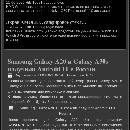
11-06-2021 Hits:10521
gadget news
HMD Global сегодня представила в Китае один из своих самых
доступных смартфонов — Nokia C20 Plus ценой 110 долларов.
Экран AMOLED, сапфировое стекл…
11-06-2021 Hits:11513
gadget news
Компания Huawei официально представила умные часы Watch 3 и
Watch 3 Pro второго июня, а сегодня новинки поступили в продажу
в Китае.
Samsung Galaxy A20 и Galaxy A30s
получили Android 11 в России
Опубликовано: 11.06.2021, 07:24
| Просмотров: 10796
Хорошая новость для пользователей смартфонов Galaxy A20 и
Galaxy A30s в России: компания выпустила обновление Android 11
для этих моделей для российского региона.
В обоих случаях обновлена не только операционная система и
интерфейс One UI, но и безопасность.
Новая прошивка для Galaxy A20 обозначена номером
A205FNPUUACUF1, она содержит в себе июньские обновления