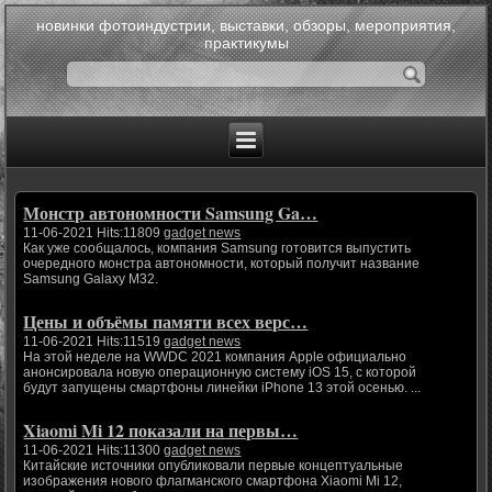
новинки фотоиндустрии, выставки, обзоры, мероприятия,
практикумы
Монстр автономности Samsung Ga…
11-06-2021 Hits:11809
gadget news
Как уже сообщалось, компания Samsung готовится выпустить
очередного монстра автономности, который получит название
Samsung Galaxy M32.
Цены и объёмы памяти всех верс…
11-06-2021 Hits:11519
gadget news
На этой неделе на WWDC 2021 компания Apple официально
анонсировала новую операционную систему iOS 15, с которой
будут запущены смартфоны линейки iPhone 13 этой осенью. ...
Xiaomi Mi 12 показали на первы…
11-06-2021 Hits:11300
gadget news
Китайские источники опубликовали первые концептуальные
изображения нового флагманского смартфона Xiaomi Mi 12,