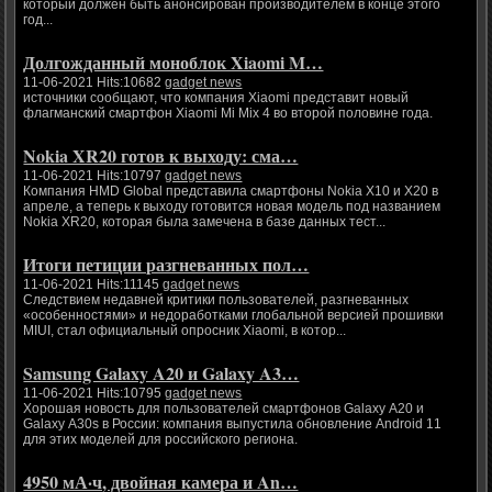
который должен быть анонсирован производителем в конце этого
год...
Долгожданный моноблок Xiaomi M…
11-06-2021 Hits:10682
gadget news
источники сообщают, что компания Xiaomi представит новый
флагманский смартфон Xiaomi Mi Mix 4 во второй половине года.
Nokia XR20 готов к выходу: сма…
11-06-2021 Hits:10797
gadget news
Компания HMD Global представила смартфоны Nokia X10 и X20 в
апреле, а теперь к выходу готовится новая модель под названием
Nokia XR20, которая была замечена в базе данных тест...
Итоги петиции разгневанных пол…
11-06-2021 Hits:11145
gadget news
Следствием недавней критики пользователей, разгневанных
«особенностями» и недоработками глобальной версией прошивки
MIUI, стал официальный опросник Xiaomi, в котор...
Samsung Galaxy A20 и Galaxy A3…
11-06-2021 Hits:10795
gadget news
Хорошая новость для пользователей смартфонов Galaxy A20 и
Galaxy A30s в России: компания выпустила обновление Android 11
для этих моделей для российского региона.
4950 мА·ч, двойная камера и An…