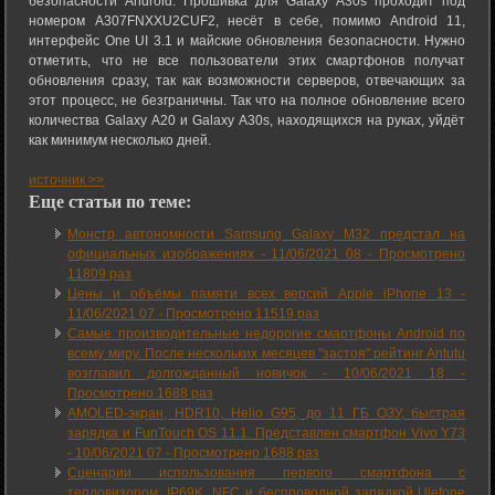
безопасности Android. Прошивка для Galaxy A30s проходит под
номером A307FNXXU2CUF2, несёт в себе, помимо Android 11,
интерфейс One UI 3.1 и майские обновления безопасности. Нужно
отметить, что не все пользователи этих смартфонов получат
обновления сразу, так как возможности серверов, отвечающих за
этот процесс, не безграничны. Так что на полное обновление всего
количества Galaxy A20 и Galaxy A30s, находящихся на руках, уйдёт
как минимум несколько дней.
источник >>
Еще статьи по теме:
Монстр автономности Samsung Galaxy M32 предстал на
официальных изображениях -
11/06/2021 08
-
Просмотрено
11809 раз
Цены и объёмы памяти всех версий Apple iPhone 13 -
11/06/2021 07
-
Просмотрено 11519 раз
Самые производительные недорогие смартфоны Android по
всему миру. После нескольких месяцев "застоя" рейтинг Antutu
возглавил долгожданный новичок -
10/06/2021 18
-
Просмотрено 1688 раз
AMOLED-экран, HDR10, Helio G95, до 11 ГБ ОЗУ, быстрая
зарядка и FunTouch OS 11.1. Представлен смартфон Vivo Y73
-
10/06/2021 07
-
Просмотрено 1688 раз
Сценарии использования первого смартфона с
тепловизором, IP69K, NFC и беспроводной зарядкой Ulefone