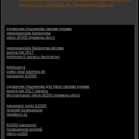
Armor 11T 5G -
10/06/2021 05
-
Просмотрено 1621 раз
одуванчик лушникова своими руками
никонианская барахолка
nikon d5300 примеры фото
никонианская барахолка москва
aurora hdr 2017
lightroom 6 скачать бесплатно
lightroom 6
outex clear tubeless kit
panasonic fz2000
одуванчик лушникова для nikon своими руками
aurora hdr 2017 скачать
фотоаппарат nikon d5300 примеры фото
panasonic lumix fz2000
георгий полицарнов
профото а1
fz2000 panasonic
полицарнов георгий
nikon p1000