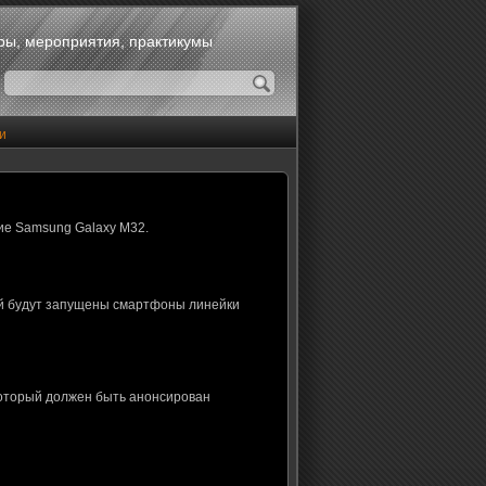
оры, мероприятия, практикумы
и
ие Samsung Galaxy M32.
ой будут запущены смартфоны линейки
который должен быть анонсирован