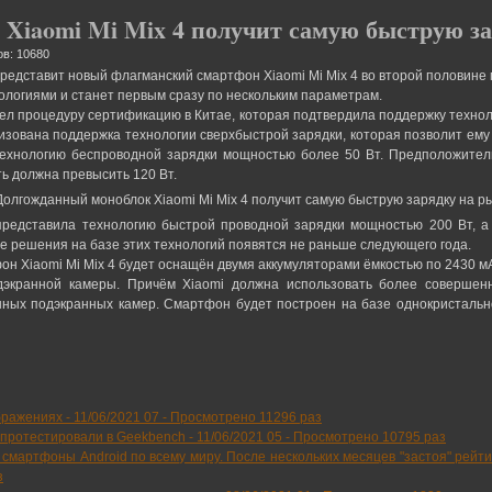
Xiaomi Mi Mix 4 получит самую быструю з
в: 10680
редставит новый флагманский смартфон Xiaomi Mi Mix 4 во второй половине 
логиями и станет первым сразу по нескольким параметрам.
л процедуру сертификацию в Китае, которая подтвердила поддержку техноло
ализована поддержка технологии сверхбыстрой зарядки, которая позволит ему
 технологию беспроводной зарядки мощностью более 50 Вт. Предположитель
ть должна превысить 120 Вт.
представила технологию быстрой проводной зарядки мощностью 200 Вт, а 
ие решения на базе этих технологий появятся не раньше следующего года.
н Xiaomi Mi Mix 4 будет оснащён двумя аккумуляторами ёмкостью по 2430 м
дэкранной камеры. Причём Xiaomi должна использовать более совершен
ных подэкранных камер. Смартфон будет построен на базе однокристаль
бражениях -
11/06/2021 07
-
Просмотрено 11296 раз
 протестировали в Geekbench -
11/06/2021 05
-
Просмотрено 10795 раз
мартфоны Android по всему миру. После нескольких месяцев "застоя" рейтин
з