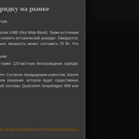
арядку на рынке
года.
гии UWB Ultra Wide Band). Также источники
 «побить исторический рекорд». Ожидается,
но, мощность может составить 70 Вт. Что
также 120-ваттную беспроводную зарядку.
А•ч. Согласно предыдущим новостям, Xiaomi
ное решение, которое будет существенно
ной системы Qualcomm Snapdragon 888 или
г Antutu возглавил долгожданный новичок -