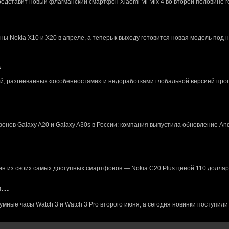
редставит новый флагманский смартфон Xiaomi Mi Mix 4 во второй половине г
 Nokia X10 и X20 в апреле, а теперь к выходу готовится новая модель под 
…
й, разгневанных «особенностями» и недоработками глобальной версией про
нов Galaxy A20 и Galaxy A30s в России: компания выпустила обновление And
ин из своих самых доступных смартфонов — Nokia C20 Plus ценой 110 доллар
кл…
ные часы Watch 3 и Watch 3 Pro второго июня, а сегодня новинки поступили 