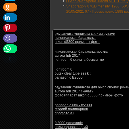
Обзор смартфона Xiaomi Mi 11 Ultra: 
Snapdragon 870/Dimensity 1200, 50
20/05/2021 07
-
Просмотрено 1898 ра
одуванчик лушникова своими руками
никонианская барахолка
nikon d5300 примеры фото
никонианская барахолка москва
aurora hdr 2017
0
lightroom 6 скачать бесплатно
lightroom 6
outex clear tubeless kit
panasonic fz2000
одуванчик лушникова для nikon своими рука
aurora hdr 2017 скачать
фотоаппарат nikon d5300 примеры фото
panasonic lumix fz2000
георгий полицарнов
профото а1
fz2000 panasonic
полицарнов георгий