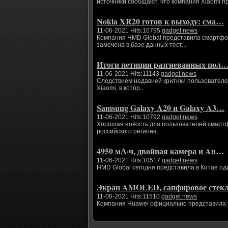
источники сообщают, что компания Xiaomi п
Nokia XR20 готов к выходу: сма…
11-06-2021 Hits:10795
gadget news
Компания HMD Global представила смартфоны
замечена в базе данных тест...
Итоги петиции разгневанных пол
11-06-2021 Hits:11143
gadget news
Следствием недавней критики пользователе
Xiaomi, в котор...
Samsung Galaxy A20 и Galaxy A3…
11-06-2021 Hits:10792
gadget news
Хорошая новость для пользователей смартфо
российского региона.
4950 мА·ч, двойная камера и An…
11-06-2021 Hits:10517
gadget news
HMD Global сегодня представила в Китае од
Экран AMOLED, сапфировое сте
11-06-2021 Hits:11510
gadget news
Компания Huawei официально представила ум