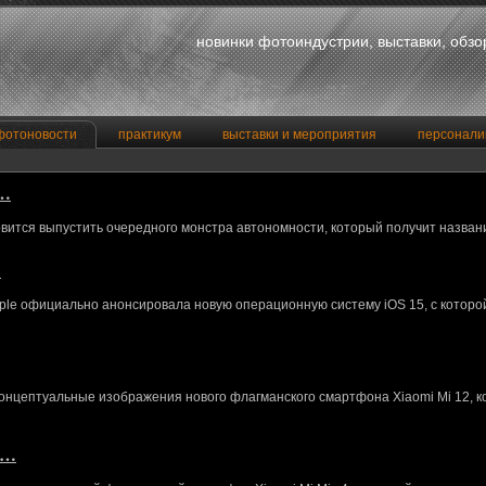
новинки фотоиндустрии, выставки, обз
фотоновости
практикум
выставки и мероприятия
персонали
a…
вится выпустить очередного монстра автономности, который получит назван
…
le официально анонсировала новую операционную систему iOS 15, с котор
концептуальные изображения нового флагманского смартфона Xiaomi Mi 12, 
M…