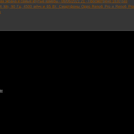
два экрана и самые крутые камеры -
08/06/2021 21
-
Просмотрено 1830 раз
/64 Мп, 90 Гц, 4500 мА•ч и 65 Вт. Смартфоны Oppo Reno6 Pro и Reno6 Pr
з
ми