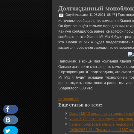
Долгожданный моноблок 
Опубликовано: 11.06.2021, 08:47
| Просмотро
источники сообщают, что компания Xiaomi п
Он бует оснащён самыми передовыми техно
Как уже сообщалось ранее, смартфон проше
сообщают, что в Xiaomi Mi Mix 4 будет ре
что Xiaomi Mi Mix 4 будет поддерживать
касается проводной зарядки, то её мощнос
Напомним, в конце мая компания Xiaomi 
Однако источники считают, что коммерческ
Сертификация 3C подтвердила, что смартфо
Mi Mix 4 будет оснащён технологией по
превосходить возможности ранее выпущен
Snapdragon 888 Pro
источник >>
Еще статьи по теме:
Xiaomi Mi 12 показали на первых изо
Nokia XR20 готов к выходу: смартфон
Самые производительные недорогие с
10/06/2021 18
-
Просмотрено 1687 ра