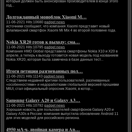
который должен быть анонсирован производителем в конце этого
год...
Долгожданный моноблок Xiaomi M…
11-06-2021 Hits:10680
gadget news
источники сообщают, что компания Xiaomi представит новый
флагманский смартфон Xiaomi Mi Mix 4 во второй половине года.
Nokia XR20 готов к выходу: сма…
11-06-2021 Hits:10795
gadget news
Компания HMD Global представила смартфоны Nokia X10 и X20 в
апреле, а теперь к выходу готовится новая модель под названием
Nokia XR20, которая была замечена в базе данных тест...
Итоги петиции разгневанных пол…
11-06-2021 Hits:11143
gadget news
Следствием недавней критики пользователей, разгневанных
«особенностями» и недоработками глобальной версией прошивки
MIUI, стал официальный опросник Xiaomi, в котор...
Samsung Galaxy A20 и Galaxy A3…
11-06-2021 Hits:10792
gadget news
Хорошая новость для пользователей смартфонов Galaxy A20 и
Galaxy A30s в России: компания выпустила обновление Android 11
для этих моделей для российского региона.
4950 мА·ч, двойная камера и An…