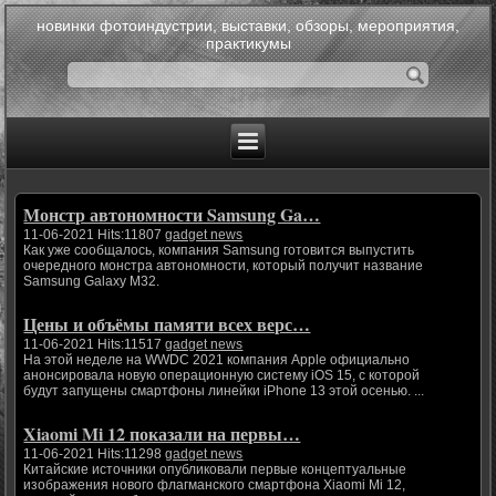
новинки фотоиндустрии, выставки, обзоры, мероприятия,
практикумы
Монстр автономности Samsung Ga…
11-06-2021 Hits:11807
gadget news
Как уже сообщалось, компания Samsung готовится выпустить
очередного монстра автономности, который получит название
Samsung Galaxy M32.
Цены и объёмы памяти всех верс…
11-06-2021 Hits:11517
gadget news
На этой неделе на WWDC 2021 компания Apple официально
анонсировала новую операционную систему iOS 15, с которой
будут запущены смартфоны линейки iPhone 13 этой осенью. ...
Xiaomi Mi 12 показали на первы…
11-06-2021 Hits:11298
gadget news
Китайские источники опубликовали первые концептуальные
изображения нового флагманского смартфона Xiaomi Mi 12,