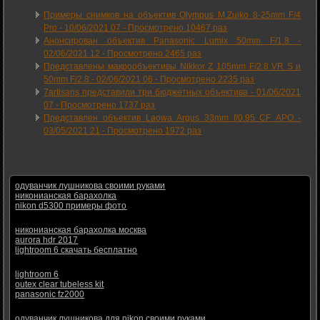
Примеры снимков на объектив Olympus M.Zuiko 8-25mm F/4
Pro -
10/06/2021 07
-
Просмотрено 10467 раз
Анонсирован объектив Panasonic Lumix 50mm F/1.8 -
02/06/2021 12
-
Просмотрено 2465 раз
Представлены макрообъективы Nikkor Z 105mm F/2.8 VR S и
50mm F/2.8 -
02/06/2021 06
-
Просмотрено 2235 раз
7artisans представили три бюджетных объектива -
01/06/2021
07
-
Просмотрено 1737 раз
Представлен объектив Laowa Argus 33mm f/0.95 CF APO -
03/05/2021 21
-
Просмотрено 1972 раз
одуванчик лушникова своими руками
никонианская барахолка
nikon d5300 примеры фото
никонианская барахолка москва
aurora hdr 2017
lightroom 6 скачать бесплатно
lightroom 6
outex clear tubeless kit
panasonic fz2000
одуванчик лушникова для nikon своими руками