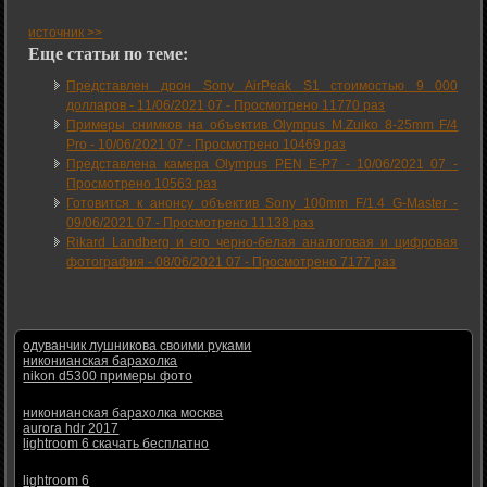
источник >>
Еще статьи по теме:
Представлен дрон Sony AirPeak S1 стоимостью 9 000
долларов -
11/06/2021 07
-
Просмотрено 11770 раз
Примеры снимков на объектив Olympus M.Zuiko 8-25mm F/4
Pro -
10/06/2021 07
-
Просмотрено 10469 раз
Представлена камера Olympus PEN E-P7 -
10/06/2021 07
-
Просмотрено 10563 раз
Готовится к анонсу объектив Sony 100mm F/1.4 G-Master -
09/06/2021 07
-
Просмотрено 11138 раз
Rikard Landberg и его черно-белая аналоговая и цифровая
фотография -
08/06/2021 07
-
Просмотрено 7177 раз
одуванчик лушникова своими руками
никонианская барахолка
nikon d5300 примеры фото
никонианская барахолка москва
aurora hdr 2017
lightroom 6 скачать бесплатно
lightroom 6