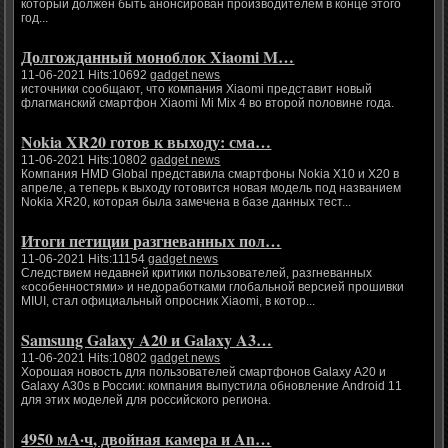
который должен быть анонсирован производителем в конце этого
год...
Долгожданный моноблок Xiaomi M…
11-06-2021 Hits:10692
gadget news
источники сообщают, что компания Xiaomi представит новый
флагманский смартфон Xiaomi Mi Mix 4 во второй половине года.
Nokia XR20 готов к выходу: сма…
11-06-2021 Hits:10802
gadget news
Компания HMD Global представила смартфоны Nokia X10 и X20 в
апреле, а теперь к выходу готовится новая модель под названием
Nokia XR20, которая была замечена в базе данных тест...
Итоги петиции разгневанных пол…
11-06-2021 Hits:11154
gadget news
Следствием недавней критики пользователей, разгневанных
«особенностями» и недоработками глобальной версией прошивки
MIUI, стал официальный опросник Xiaomi, в котор...
Samsung Galaxy A20 и Galaxy A3…
11-06-2021 Hits:10802
gadget news
Хорошая новость для пользователей смартфонов Galaxy A20 и
Galaxy A30s в России: компания выпустила обновление Android 11
для этих моделей для российского региона.
4950 мА·ч, двойная камера и An…