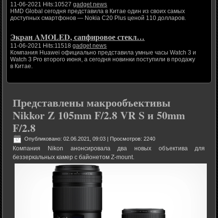
11-06-2021 Hits:10527
gadget news
HMD Global сегодня представила в Китае один из своих самых
доступных смартфонов — Nokia C20 Plus ценой 110 долларов.
Экран AMOLED, сапфировое стекл…
11-06-2021 Hits:11518
gadget news
Компания Huawei официально представила умные часы Watch 3 и
Watch 3 Pro второго июня, а сегодня новинки поступили в продажу
в Китае.
Представлены макрообъективы
Nikkor Z 105mm F/2.8 VR S и 50mm
F/2.8
Опубликовано: 02.06.2021, 09:03
| Просмотров: 2240
Компания Nikon анонсировала два новых объектива для
беззеркальных камер с байонетом Z-mount.