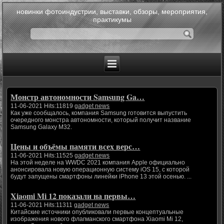
новинки фотоиндустрии, выставки, обзоры, мероприятия,
практикумы
Монстр автономности Samsung Ga…
11-06-2021 Hits:11819
gadget news
Как уже сообщалось, компания Samsung готовится выпустить
очередного монстра автономности, который получит название
Samsung Galaxy M32.
Цены и объёмы памяти всех верс…
11-06-2021 Hits:11525
gadget news
На этой неделе на WWDC 2021 компания Apple официально
анонсировала новую операционную систему iOS 15, с которой
будут запущены смартфоны линейки iPhone 13 этой осенью. ...
Xiaomi Mi 12 показали на первы…
11-06-2021 Hits:11311
gadget news
Китайские источники опубликовали первые концептуальные
изображения нового флагманского смартфона Xiaomi Mi 12,