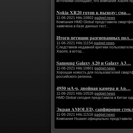
источники сообщают, что компания Xiaomi п
Nokia XR20 готов к выходу: сма…
11-06-2021 Hits:10802
gadget news
Компания HMD Global представила смартфоны
замечена в базе данных тест...
Итоги петиции разгневанных пол
11-06-2021 Hits:11154
gadget news
Следствием недавней критики пользователе
Xiaomi, в котор...
Samsung Galaxy A20 и Galaxy A3…
11-06-2021 Hits:10801
gadget news
Хорошая новость для пользователей смартфо
российского региона.
4950 мА·ч, двойная камера и An…
11-06-2021 Hits:10526
gadget news
HMD Global сегодня представила в Китае од
Экран AMOLED, сапфировое сте
11-06-2021 Hits:11516
gadget news
Компания Huawei официально представила ум