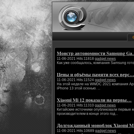
Монстр автономности Samsung G
11-06-2021 Hits:11818
gadget news
Как уже сообщалось, компания Samsung гото
Цены и объёмы памяти всех верс
11-06-2021 Hits:11524
gadget news
На этой неделе на WWDC 2021 компания App
iPhone 13 этой осенью. ...
Xiaomi Mi 12 показали на первы…
11-06-2021 Hits:11310
gadget news
Китайские источники опубликовали первые 
производителем в конце этого год...
Долгожданный моноблок Xiaomi 
11-06-2021 Hits:10689
gadget news