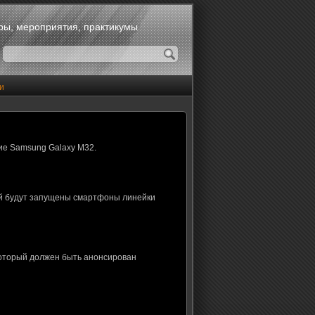
оры, мероприятия, практикумы
и
ие Samsung Galaxy M32.
ой будут запущены смартфоны линейки
который должен быть анонсирован