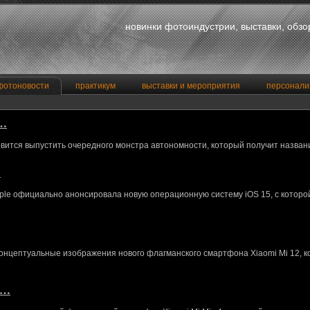
новинки фотоиндустрии, выставки, обз
фотоновости
практикум
выставки и мероприятия
персонали
a…
вится выпустить очередного монстра автономности, который получит назван
…
le официально анонсировала новую операционную систему iOS 15, с котор
концептуальные изображения нового флагманского смартфона Xiaomi Mi 12, 
M…