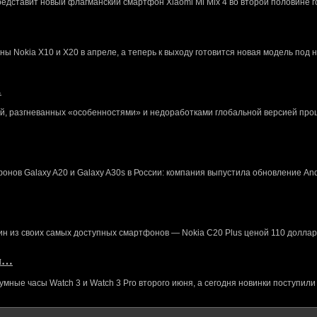
редставит новый флагманский смартфон Xiaomi Mi Mix 4 во второй половине г
 Nokia X10 и X20 в апреле, а теперь к выходу готовится новая модель под 
…
й, разгневанных «особенностями» и недоработками глобальной версией про
нов Galaxy A20 и Galaxy A30s в России: компания выпустила обновление And
ин из своих самых доступных смартфонов — Nokia C20 Plus ценой 110 доллар
кл…
ные часы Watch 3 и Watch 3 Pro второго июня, а сегодня новинки поступили 