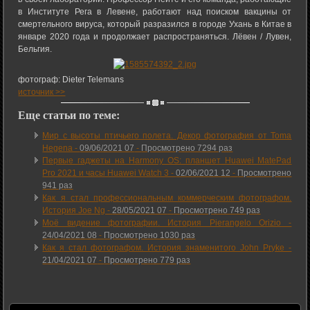
в Институте Рега в Левене, работают над поиском вакцины от
смертельного вируса, который разразился в городе Ухань в Китае в
январе 2020 года и продолжает распространяться. Лёвен / Лувен,
Бельгия.
фотограф: Dieter Telemans
источник >>
Еще статьи по теме:
Мир с высоты птичьего полета. Декор фотография от Toma
Hegena -
09/06/2021 07
-
Просмотрено 7294 раз
Первые гаджеты на Harmony OS: планшет Huawei MatePad
Pro 2021 и часы Huawei Watch 3 -
02/06/2021 12
-
Просмотрено
941 раз
Как я стал профессиональным коммерческим фотографом.
История Joe Ng -
28/05/2021 07
-
Просмотрено 749 раз
Моё видение фотографии. История Pierangelo Orizio -
24/04/2021 08
-
Просмотрено 1030 раз
Как я стал фотографом. История знаменитого John Pryke -
21/04/2021 07
-
Просмотрено 779 раз