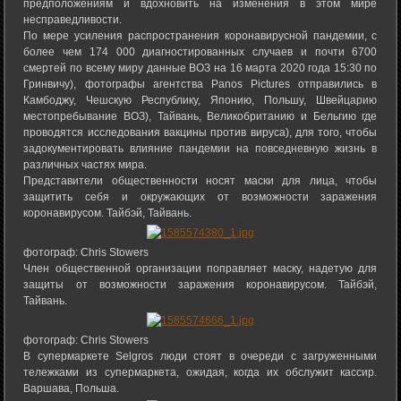
предположениям и вдохновить на изменения в этом мире
несправедливости.
По мере усиления распространения коронавирусной пандемии, с
более чем 174 000 диагностированных случаев и почти 6700
смертей по всему миру данные ВОЗ на 16 марта 2020 года 15:30 по
Гринвичу), фотографы агентства Panos Pictures отправились в
Камбоджу, Чешскую Республику, Японию, Польшу, Швейцарию
местопребывание ВОЗ), Тайвань, Великобританию и Бельгию где
проводятся исследования вакцины против вируса), для того, чтобы
задокументировать влияние пандемии на повседневную жизнь в
различных частях мира.
Представители общественности носят маски для лица, чтобы
защитить себя и окружающих от возможности заражения
коронавирусом. Тайбэй, Тайвань.
фотограф: Chris Stowers
Член общественной организации поправляет маску, надетую для
защиты от возможности заражения коронавирусом. Тайбэй,
Тайвань.
фотограф: Chris Stowers
В супермаркете Selgros люди стоят в очереди с загруженными
тележками из супермаркета, ожидая, когда их обслужит кассир.
Варшава, Польша.