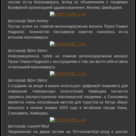
сессию из-за Коронавируса, вслед за объявлением о пандемии
Всемирной организацией здравоохранения. Женева, Швейцария.
фотограф: Mark Henley
Пустая аллея на главном железнодорожном вокзале Праги Главни
Надрази). Количество пассажиров заметно снизилось из-за
вспышки коронавируса.
фотограф: Björn Steinz
Информационное табло на главном железнодорожном вокзале
Праги Главни Надрази) с инструкциями о том, как вести себя в связи
со вспышкой коронавируса.
фотограф: Björn Steinz
Сотрудник на входе в казино использует цифровой термометр для
измерения температуры посетителей. Камбоджа пытается
сдержать распространение коронирусной пандемии, а Сиануквиль
является очень популярным местом для туристов из Китая. Вирус
вспыхнул в начале января 2020 года в китайском городе Ухань.
Сиануквиль, Камбоджа.
фотограф: Laurent Weyl
Уведомление на двери аптеки на Тоттенхэм-Корт-роуд в центре