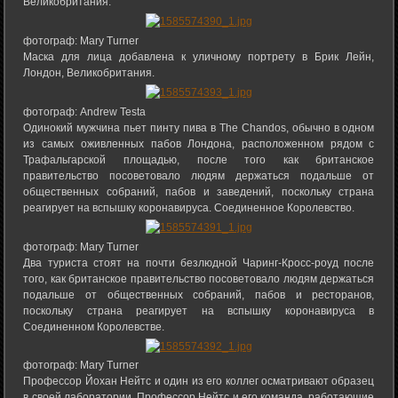
Великобритания.
фотограф: Mary Turner
Маска для лица добавлена ​​к уличному портрету в Брик Лейн,
Лондон, Великобритания.
фотограф: Andrew Testa
Одинокий мужчина пьет пинту пива в The Chandos, обычно в одном
из самых оживленных пабов Лондона, расположенном рядом с
Трафальгарской площадью, после того как британское
правительство посоветовало людям держаться подальше от
общественных собраний, пабов и заведений, поскольку страна
реагирует на вспышку коронавируса. Соединенное Королевство.
фотограф: Mary Turner
Два туриста стоят на почти безлюдной Чаринг-Кросс-роуд после
того, как британское правительство посоветовало людям держаться
подальше от общественных собраний, пабов и ресторанов,
поскольку страна реагирует на вспышку коронавируса в
Соединенном Королевстве.
фотограф: Mary Turner
Профессор Йохан Нейтс и один из его коллег осматривают образец
в своей лаборатории. Профессор Нейтс и его команда, работающие