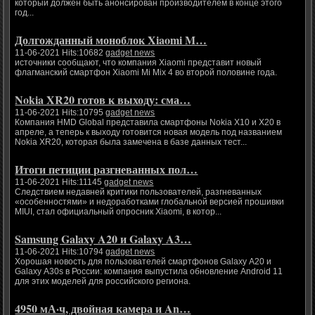
который должен быть анонсирован производителем в конце этого
год...
Долгожданный моноблок Xiaomi M…
11-06-2021 Hits:10682
gadget news
источники сообщают, что компания Xiaomi представит новый
флагманский смартфон Xiaomi Mi Mix 4 во второй половине года.
Nokia XR20 готов к выходу: сма…
11-06-2021 Hits:10795
gadget news
Компания HMD Global представила смартфоны Nokia X10 и X20 в
апреле, а теперь к выходу готовится новая модель под названием
Nokia XR20, которая была замечена в базе данных тест...
Итоги петиции разгневанных пол…
11-06-2021 Hits:11145
gadget news
Следствием недавней критики пользователей, разгневанных
«особенностями» и недоработками глобальной версией прошивки
MIUI, стал официальный опросник Xiaomi, в котор...
Samsung Galaxy A20 и Galaxy A3…
11-06-2021 Hits:10794
gadget news
Хорошая новость для пользователей смартфонов Galaxy A20 и
Galaxy A30s в России: компания выпустила обновление Android 11
для этих моделей для российского региона.
4950 мА·ч, двойная камера и An…