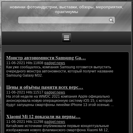
новинки фотоиндустрии, выставки, обзоры, мероприятия,
практикумы
Монстр автономности Samsung Ga…
11-06-2021 Hits:11808
gadget news
Как уже сообщалось, компания Samsung готовится выпустить
очередного монстра автономности, который получит название
Samsung Galaxy M32.
Цены и объёмы памяти всех верс…
11-06-2021 Hits:11517
gadget news
На этой неделе на WWDC 2021 компания Apple официально
анонсировала новую операционную систему iOS 15, с которой
будут запущены смартфоны линейки iPhone 13 этой осенью. ...
Xiaomi Mi 12 показали на первы…
11-06-2021 Hits:11298
gadget news
Китайские источники опубликовали первые концептуальные
изображения нового флагманского смартфона Xiaomi Mi 12,