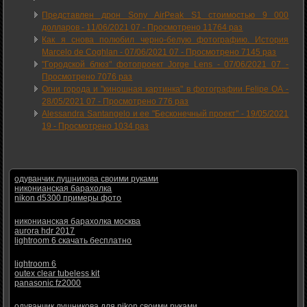
Представлен дрон Sony AirPeak S1 стоимостью 9 000
долларов -
11/06/2021 07
-
Просмотрено 11764 раз
Как я снова полюбил черно-белую фотографию. История
Marcelo de Coghlan -
07/06/2021 07
-
Просмотрено 7145 раз
"Городской блюз" фотопроект Jorge Lens -
07/06/2021 07
-
Просмотрено 7076 раз
Огни города и "киношная картинка" в фотографии Felipe OA -
28/05/2021 07
-
Просмотрено 776 раз
Alessandra Santangelo и ее "Бесконечный проект" -
19/05/2021
19
-
Просмотрено 1034 раз
одуванчик лушникова своими руками
никонианская барахолка
nikon d5300 примеры фото
никонианская барахолка москва
aurora hdr 2017
lightroom 6 скачать бесплатно
lightroom 6
outex clear tubeless kit
panasonic fz2000
одуванчик лушникова для nikon своими руками