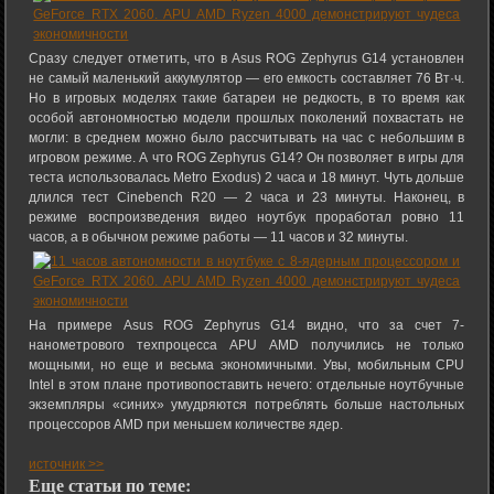
Сразу следует отметить, что в Asus ROG Zephyrus G14 установлен
не самый маленький аккумулятор — его емкость составляет 76 Вт·ч.
Но в игровых моделях такие батареи не редкость, в то время как
особой автономностью модели прошлых поколений похвастать не
могли: в среднем можно было рассчитывать на час с небольшим в
игровом режиме. А что ROG Zephyrus G14? Он позволяет в игры для
теста использовалась Metro Exodus) 2 часа и 18 минут. Чуть дольше
длился тест Cinebench R20 — 2 часа и 23 минуты. Наконец, в
режиме воспроизведения видео ноутбук проработал ровно 11
часов, а в обычном режиме работы — 11 часов и 32 минуты.
На примере Asus ROG Zephyrus G14 видно, что за счет 7-
нанометрового техпроцесса APU AMD получились не только
мощными, но еще и весьма экономичными. Увы, мобильным CPU
Intel в этом плане противопоставить нечего: отдельные ноутбучные
экземпляры «синих» умудряются потреблять больше настольных
процессоров AMD при меньшем количестве ядер.
источник >>
Еще статьи по теме: