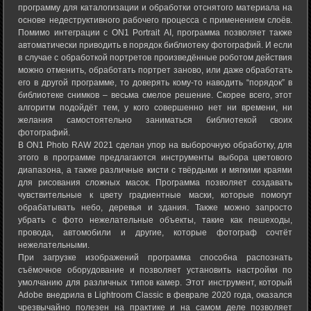
программу для каталогизации и обработки отснятого материала на
основе недеструктивного рабочего процесса с применением слоёв.
Помимо интеграции с ON1 Portrait AI, программа позволяет также
автоматически приводить в порядок библиотеку фотографий. И если
в случае с обработкой портретов произведённые роботом действия
можно отменить, обработать портрет заново, или даже обработать
его в другой программе, то доверять кому-то наводить “порядок” в
библиотеке снимков – весьма смелое решение. Скорее всего, этот
алгоритм подойдёт тем, у кого совершенно нет ни времени, ни
желания самостоятельно заниматься библиотекой своих
фотографий.
В ON1 Photo RAW 2021 сделан упор на выборочную обработку, для
этого в программе предлагаются инструменты выбора цветового
диапазона, а также различные кисти с твёрдыми и мягкими краями
для рисования сложных масок. Программа позволяет создавать
чувствительные к цвету градиентные маски, которые помогут
обрабатывать небо, деревья и здания. Также можно запросто
убрать с фото нежелательные объекты, такие как пешеходы,
провода, автомобили и другие, которые фотограф сочтёт
нежелательными.
При загрузке изображений программа способна распознать
съёмочное оборудование и позволяет установить настройки по
умолчанию для различных типов камер. Этот инструмент, который
Adobe внедрила в Lightroom Classic в феврале 2020 года, оказался
чрезвычайно полезен на практике и на самом деле позволяет