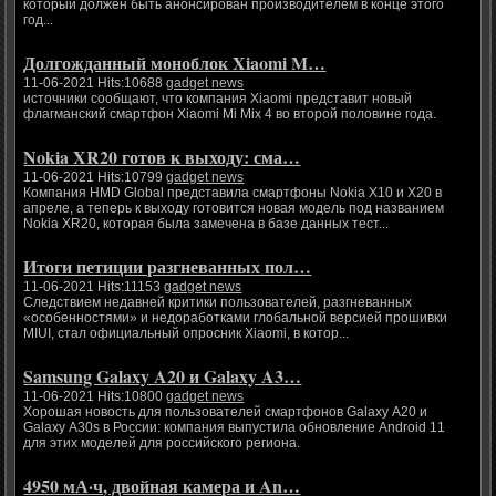
который должен быть анонсирован производителем в конце этого
год...
Долгожданный моноблок Xiaomi M…
11-06-2021 Hits:10688
gadget news
источники сообщают, что компания Xiaomi представит новый
флагманский смартфон Xiaomi Mi Mix 4 во второй половине года.
Nokia XR20 готов к выходу: сма…
11-06-2021 Hits:10799
gadget news
Компания HMD Global представила смартфоны Nokia X10 и X20 в
апреле, а теперь к выходу готовится новая модель под названием
Nokia XR20, которая была замечена в базе данных тест...
Итоги петиции разгневанных пол…
11-06-2021 Hits:11153
gadget news
Следствием недавней критики пользователей, разгневанных
«особенностями» и недоработками глобальной версией прошивки
MIUI, стал официальный опросник Xiaomi, в котор...
Samsung Galaxy A20 и Galaxy A3…
11-06-2021 Hits:10800
gadget news
Хорошая новость для пользователей смартфонов Galaxy A20 и
Galaxy A30s в России: компания выпустила обновление Android 11
для этих моделей для российского региона.
4950 мА·ч, двойная камера и An…