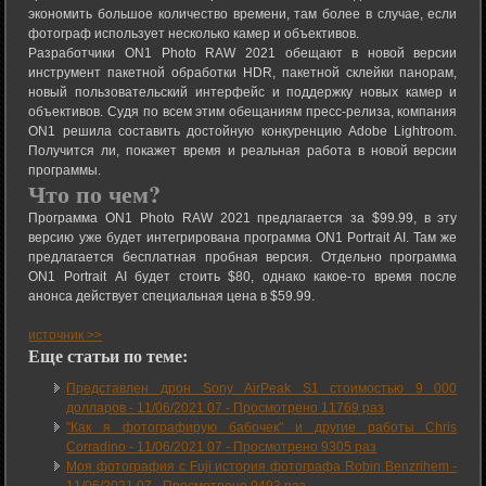
экономить большое количество времени, там более в случае, если
фотограф использует несколько камер и объективов.
Разработчики ON1 Photo RAW 2021 обещают в новой версии
инструмент пакетной обработки HDR, пакетной склейки панорам,
новый пользовательский интерфейс и поддержку новых камер и
объективов. Судя по всем этим обещаниям пресс-релиза, компания
ON1 решила составить достойную конкуренцию Adobe Lightroom.
Получится ли, покажет время и реальная работа в новой версии
программы.
Что по чем?
Программа ON1 Photo RAW 2021 предлагается за $99.99, в эту
версию уже будет интегрирована программа ON1 Portrait AI. Там же
предлагается бесплатная пробная версия. Отдельно программа
ON1 Portrait AI будет стоить $80, однако какое-то время после
анонса действует специальная цена в $59.99.
источник >>
Еще статьи по теме:
Представлен дрон Sony AirPeak S1 стоимостью 9 000
долларов -
11/06/2021 07
-
Просмотрено 11769 раз
"Как я фотографирую бабочек" и другие работы Chris
Corradino -
11/06/2021 07
-
Просмотрено 9305 раз
Моя фотография с Fuji история фотографа Robin Benzrihem -