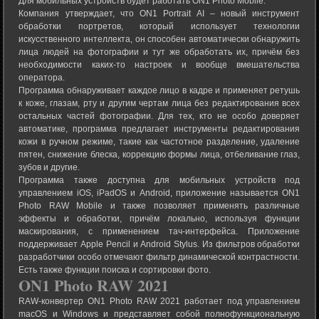
Для мобильных устройств будет работать ON1 Photo Mobile.
Компания утверждает, что ON1 Portrait AI – новый инструмент
обработки портретов, который использует технологии
искусственного интеллекта, он способен автоматически обнаружить
лица людей на фотографии и тут же обработать их, причём без
необходимости каких-то настроек и вообще вмешательства
оператора.
Программа обнаруживает каждое лицо в кадре и применяет ретушь
к коже, глазам, рту и другим чертам лица без редактирования всех
остальных частей фотографии. Для тех, кто не особо доверяет
автоматике, программа предлагает инструменты редактирования
кожи в ручном режиме, такие как частотное разделение, удаление
пятен, снижение блеска, коррекцию формы лица, отбеливание глаз,
зубов и другие.
Программа также доступна для мобильных устройств под
управлением iOS, iPadOS и Android, приложение называется ON1
Photo RAW Mobile и также позволяет применять различные
эффекты и обработки, причём локально, используя функции
маскирования, с применением тач-интерфейса. Приложение
поддерживает Apple Pencil и Android Stylus. Из фильтров обработки
разработчики особо отмечают фильтр динамической контрастности.
Есть также функции поиска и сортировки фото.
ON1 Photo RAW 2021
RAW-конвертер ON1 Photo RAW 2021 работает под управлением
macOS и Windows и представляет собой полнофункциональную