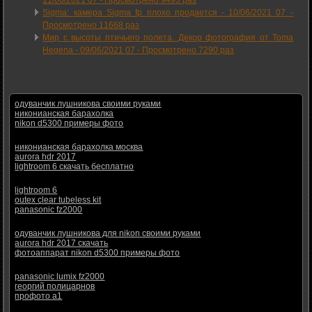
11/06/2021 07
-
Просмотрено 9493 раз
Sigma: камера Sigma fp плохо продается -
10/06/2021 07
-
Просмотрено 11668 раз
Мир с высоты птичьего полета. Декор фотография от Toma
Hegena -
09/06/2021 07
-
Просмотрено 7290 раз
одуванчик лушникова своими руками
никонианская барахолка
nikon d5300 примеры фото
никонианская барахолка москва
aurora hdr 2017
lightroom 6 скачать бесплатно
lightroom 6
outex clear tubeless kit
panasonic fz2000
одуванчик лушникова для nikon своими руками
aurora hdr 2017 скачать
фотоаппарат nikon d5300 примеры фото
panasonic lumix fz2000
георгий полицарнов
профото а1