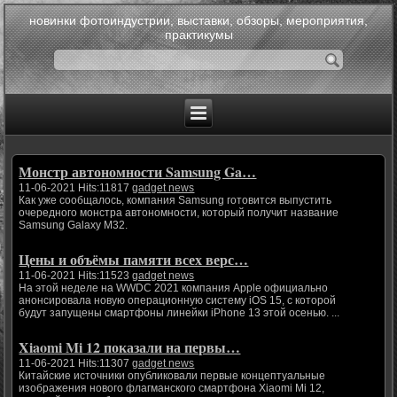
новинки фотоиндустрии, выставки, обзоры, мероприятия,
практикумы
Монстр автономности Samsung Ga…
11-06-2021 Hits:11817
gadget news
Как уже сообщалось, компания Samsung готовится выпустить
очередного монстра автономности, который получит название
Samsung Galaxy M32.
Цены и объёмы памяти всех верс…
11-06-2021 Hits:11523
gadget news
На этой неделе на WWDC 2021 компания Apple официально
анонсировала новую операционную систему iOS 15, с которой
будут запущены смартфоны линейки iPhone 13 этой осенью. ...
Xiaomi Mi 12 показали на первы…
11-06-2021 Hits:11307
gadget news
Китайские источники опубликовали первые концептуальные
изображения нового флагманского смартфона Xiaomi Mi 12,