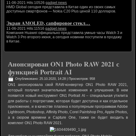
11-06-2021 Hits:10526
gadget news
HMD Global сегодня представила в Китае один из своих самых
доступных смартфонов — Nokia C20 Plus ценой 110 долларов.
Экран AMOLED, сапфировое стекл…
11-06-2021 Hits:11516
gadget news
Компания Huawei официально представила умные часы Watch 3 и
Watch 3 Pro второго июня, а сегодня новинки поступили в продажу
в Китае.
Анонсирован ON1 Photo RAW 2021 с
функцией Portrait AI
Опубликовано: 25.10.2020, 14:28
| Просмотров: 958
ON1 анонсировала свой RAW-конвертер ON1 Photo RAW 2021,
который получил значительные изменения и улучшения. В нем
появится новый инструмент ON1 Portrait AI – специальная утилита
для работы с портретами, которая будет доступна и как отдельное
приложение, и в качестве плагина к популярным программам Adobe
Lightroom, Photoshop, Affinity Photo, Corel Paintshop Pro, Apple Photos,
а в скором времени и Capture One, также он будет входить в
комплект ON1 Photo RAW 2021.