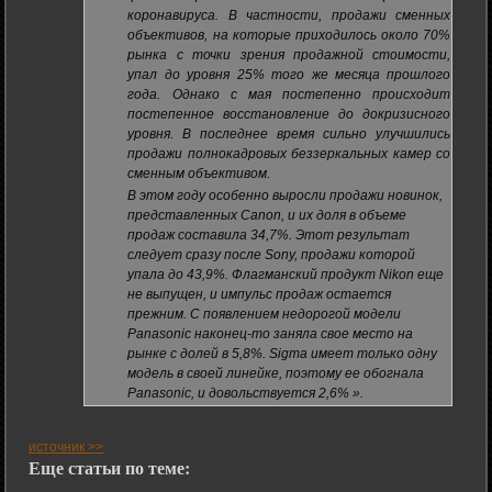
коронавируса. В частности, продажи сменных
объективов, на которые приходилось около 70%
рынка с точки зрения продажной стоимости,
упал до уровня 25% того же месяца прошлого
года. Однако с мая постепенно происходит
постепенное восстановление до докризисного
уровня. В последнее время сильно улучшились
продажи полнокадровых беззеркальных камер со
сменным объективом.
В этом году особенно выросли продажи новинок,
представленных Canon, и их доля в объеме
продаж составила 34,7%. Этот результат
следует сразу после Sony, продажи которой
упала до 43,9%. Флагманский продукт Nikon еще
не выпущен, и импульс продаж остается
прежним. С появлением недорогой модели
Panasonic наконец-то заняла свое место на
рынке с долей в 5,8%. Sigma имеет только одну
модель в своей линейке, поэтому ее обогнала
Panasonic, и довольствуется 2,6% ».
источник >>
Еще статьи по теме: