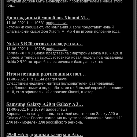
который должен быть анонсирован производителем в конце этого
год...
Долгожданный моноблок Xiaomi M…
11-06-2021 Hits:10681
gadget news
источники сообщают, что компания Xiaomi представит новый
флагманский смартфон Xiaomi Mi Mix 4 во второй половине года.
Nokia XR20 готов к выходу: сма…
11-06-2021 Hits:10795
gadget news
Компания HMD Global представила смартфоны Nokia X10 и X20 в
апреле, а теперь к выходу готовится новая модель под названием
Nokia XR20, которая была замечена в базе данных тест...
Итоги петиции разгневанных пол…
11-06-2021 Hits:11144
gadget news
Следствием недавней критики пользователей, разгневанных
«особенностями» и недоработками глобальной версией прошивки
MIUI, стал официальный опросник Xiaomi, в котор...
Samsung Galaxy A20 и Galaxy A3…
11-06-2021 Hits:10794
gadget news
Хорошая новость для пользователей смартфонов Galaxy A20 и
Galaxy A30s в России: компания выпустила обновление Android 11
для этих моделей для российского региона.
4950 мА·ч, двойная камера и An…