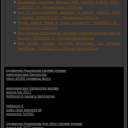
Объявлены участники Форума CSTB. Telecom & Media 2021 -
11/06/2021 07
-
Просмотрено 17275 раз
"Как я фотографирую бабочек" и другие работы Chris
Corradino -
11/06/2021 07
-
Просмотрено 9303 раз
Sigma: камера Sigma fp плохо продается -
10/06/2021 07
-
Просмотрено 11666 раз
Моя уличная фотография. История стрит-фотографа Anh Vu
Nguyen -
26/05/2021 11
-
Просмотрено 692 раз
Мир моими глазами. История фотографа Jan Schmidt-
Wergifosse -
25/05/2021 11
-
Просмотрено 836 раз
одуванчик лушникова своими руками
никонианская барахолка
nikon d5300 примеры фото
никонианская барахолка москва
aurora hdr 2017
lightroom 6 скачать бесплатно
lightroom 6
outex clear tubeless kit
panasonic fz2000
одуванчик лушникова для nikon своими руками
aurora hdr 2017 скачать