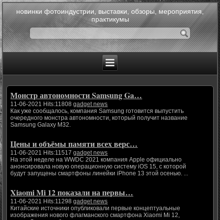
новинки фотоиндустрии, выставки, обзоры, мероприятия,
практикумы
Монстр автономности Samsung Ga…
11-06-2021 Hits:11808
gadget news
Как уже сообщалось, компания Samsung готовится выпустить
очередного монстра автономности, который получит название
Samsung Galaxy M32.
Цены и объёмы памяти всех верс…
11-06-2021 Hits:11517
gadget news
На этой неделе на WWDC 2021 компания Apple официально
анонсировала новую операционную систему iOS 15, с которой
будут запущены смартфоны линейки iPhone 13 этой осенью. ...
Xiaomi Mi 12 показали на первы…
11-06-2021 Hits:11298
gadget news
Китайские источники опубликовали первые концептуальные
изображения нового флагманского смартфона Xiaomi Mi 12,