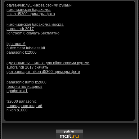
одуванчик лушникова своими руками
никонианская барахолка
nikon d5300 примеры фото
никонианская барахолка москва
aurora hdr 2017
lightroom 6 скачать бесплатно
lightroom 6
outex clear tubeless kit
panasonic fz2000
одуванчик лушникова для nikon своими руками
aurora hdr 2017 скачать
фотоаппарат nikon d5300 примеры фото
panasonic lumix fz2000
георгий полицарнов
профото а1
fz2000 panasonic
полицарнов георгий
nikon p1000