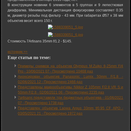
В конструкции новинки 6 элементов в 5 группах и 9 лепестковая
диафрагма. Минимальная дистанция фокусировки составляет 0.35
м, диаметр резьбы под фильтр - 43 мм. При габаритах Ø57 х 38 мм
объектив весит всего 150 г.
Стоимость 7Artisans 35mm f/1.2 - $145.
источник >>
Еще статьи по теме:
Примеры снимков на объектив Olympus M.Zuiko 8-25mm F/4
Pro -
10/06/2021 07
-
Просмотрено 10468 раз
Анонсирован объектив Panasonic Lumix 50mm F/1.8 -
02/06/2021 12
-
Просмотрено 2466 раз
Представлены макрообъективы Nikkor Z 105mm F/2.8 VR S и
50mm F/2.8 -
02/06/2021 06
-
Просмотрено 2235 раз
7artisans представили три бюджетных объектива -
01/06/2021
07
-
Просмотрено 1738 раз
Представлен объектив Laowa Argus 33mm f/0.95 CF APO -
03/05/2021 21
-
Просмотрено 1972 раз