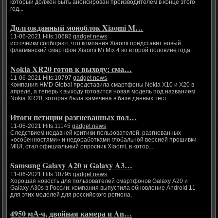
который должен быть анонсирован производителем в конце этого
год...
Долгожданный моноблок Xiaomi M…
11-06-2021 Hits:10682
gadget news
источники сообщают, что компания Xiaomi представит новый
флагманский смартфон Xiaomi Mi Mix 4 во второй половине года.
Nokia XR20 готов к выходу: сма…
11-06-2021 Hits:10797
gadget news
Компания HMD Global представила смартфоны Nokia X10 и X20 в
апреле, а теперь к выходу готовится новая модель под названием
Nokia XR20, которая была замечена в базе данных тест...
Итоги петиции разгневанных пол…
11-06-2021 Hits:11145
gadget news
Следствием недавней критики пользователей, разгневанных
«особенностями» и недоработками глобальной версией прошивки
MIUI, стал официальный опросник Xiaomi, в котор...
Samsung Galaxy A20 и Galaxy A3…
11-06-2021 Hits:10795
gadget news
Хорошая новость для пользователей смартфонов Galaxy A20 и
Galaxy A30s в России: компания выпустила обновление Android 11
для этих моделей для российского региона.
4950 мА·ч, двойная камера и An…