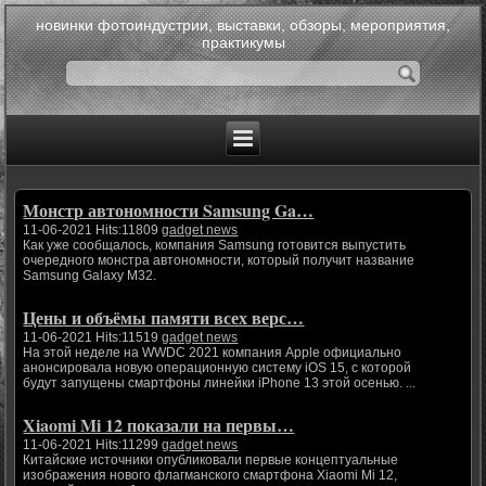
новинки фотоиндустрии, выставки, обзоры, мероприятия,
практикумы
Монстр автономности Samsung Ga…
11-06-2021 Hits:11809
gadget news
Как уже сообщалось, компания Samsung готовится выпустить
очередного монстра автономности, который получит название
Samsung Galaxy M32.
Цены и объёмы памяти всех верс…
11-06-2021 Hits:11519
gadget news
На этой неделе на WWDC 2021 компания Apple официально
анонсировала новую операционную систему iOS 15, с которой
будут запущены смартфоны линейки iPhone 13 этой осенью. ...
Xiaomi Mi 12 показали на первы…
11-06-2021 Hits:11299
gadget news
Китайские источники опубликовали первые концептуальные
изображения нового флагманского смартфона Xiaomi Mi 12,