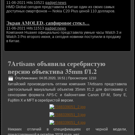
11-06-2021 Hits:10521
gadget news
HMD Global сегодня представила в Китае один из своих самых
доступных смартфонов — Nokia C20 Plus ценой 110 долларов.
Экран AMOLED, сапфировое стекл…
11-06-2021 Hits:11513
gadget news
Компания Huawei официально представила умные часы Watch 3 и
Watch 3 Pro второго июня, а сегодня новинки поступили в продажу
в Китае.
7Artisans объявила серебристую
версию объектива 35mm f/1.2
Опубликовано: 04.05.2020, 16:51
| Просмотров: 1210
Китайский производитель оптики компания 7Artisans представила
светосильный мануальный объектив 35mm f/1.2 для фотокамер с
сенсорами формата APS-C и байонетами Canon EF-M, Sony E,
Fujifilm X и MFT в серебристой версии.
Никаких отличий в спецификациях от черной модели,
представленной в октябре 2018 года, нет.