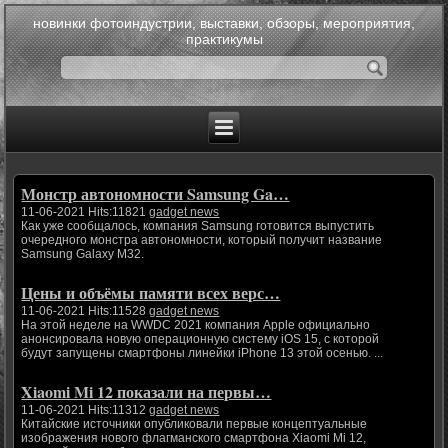
новинки фотоиндустрии, выставки, обзоры, мероприятия,
практикумы
Монстр автономности Samsung Ga…
11-06-2021 Hits:11821
gadget news
Как уже сообщалось, компания Samsung готовится выпустить
очередного монстра автономности, который получит название
Samsung Galaxy M32.
Цены и объёмы памяти всех верс…
11-06-2021 Hits:11528
gadget news
На этой неделе на WWDC 2021 компания Apple официально
анонсировала новую операционную систему iOS 15, с которой
будут запущены смартфоны линейки iPhone 13 этой осенью. ...
Xiaomi Mi 12 показали на первы…
11-06-2021 Hits:11312
gadget news
Китайские источники опубликовали первые концептуальные
изображения нового флагманского смартфона Xiaomi Mi 12,