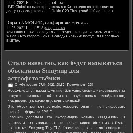
11-06-2021 Hits:10529
gadget news
HMD Global сегодня представила в Китае один из своих самых
доступных смартфонов — Nokia C20 Plus ценой 110 долларов.
Экран AMOLED, сапфировое стекл…
11-06-2021 Hits:11518
gadget news
Компания Huawei официально представила умные часы Watch 3 и
Watch 3 Pro второго июня, а сегодня новинки поступили в продажу
в Китае.
Стало известно, как будут называться
объективы Samyang для
астрофотосъёмки
Опубликовано: 07.04.2021, 20:57
| Просмотров: 920
Несколько дней назад компания Samyang, специализирующаяся на
выпуске сменных объективов, опубликовала изображение,
предваряющее анонс двух новых моделей.
Это объективы для астрофотосъемки: один — полнокадровый,
второй — формата APS-C.
источник дополнил эту информацию новыми сведениями. В
частности, он утверждает, что новая серия объективов будет
называться Samyang Tiny F1.8. Кроме того, названа дата анонса —