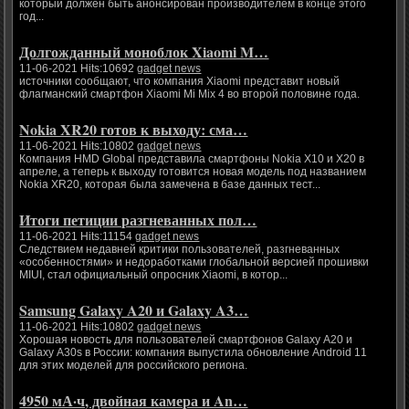
который должен быть анонсирован производителем в конце этого
год...
Долгожданный моноблок Xiaomi M…
11-06-2021 Hits:10692
gadget news
источники сообщают, что компания Xiaomi представит новый
флагманский смартфон Xiaomi Mi Mix 4 во второй половине года.
Nokia XR20 готов к выходу: сма…
11-06-2021 Hits:10802
gadget news
Компания HMD Global представила смартфоны Nokia X10 и X20 в
апреле, а теперь к выходу готовится новая модель под названием
Nokia XR20, которая была замечена в базе данных тест...
Итоги петиции разгневанных пол…
11-06-2021 Hits:11154
gadget news
Следствием недавней критики пользователей, разгневанных
«особенностями» и недоработками глобальной версией прошивки
MIUI, стал официальный опросник Xiaomi, в котор...
Samsung Galaxy A20 и Galaxy A3…
11-06-2021 Hits:10802
gadget news
Хорошая новость для пользователей смартфонов Galaxy A20 и
Galaxy A30s в России: компания выпустила обновление Android 11
для этих моделей для российского региона.
4950 мА·ч, двойная камера и An…