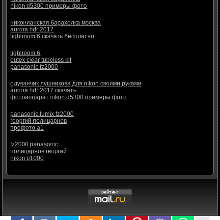
nikon d5300 примеры фото
никонианская барахолка москва
aurora hdr 2017
lightroom 6 скачать бесплатно
lightroom 6
outex clear tubeless kit
panasonic fz2000
одуванчик лушникова для nikon своими руками
aurora hdr 2017 скачать
фотоаппарат nikon d5300 примеры фото
panasonic lumix fz2000
георгий полицарнов
профото а1
fz2000 panasonic
полицарнов георгий
nikon p1000