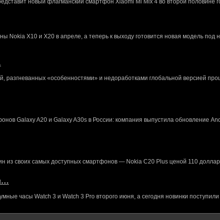
редставит новый флагманский смартфон Xiaomi Mi Mix 4 во второй половине г
 Nokia X10 и X20 в апреле, а теперь к выходу готовится новая модель под 
…
й, разгневанных «особенностями» и недоработками глобальной версией про
нов Galaxy A20 и Galaxy A30s в России: компания выпустила обновление And
ин из своих самых доступных смартфонов — Nokia C20 Plus ценой 110 доллар
кл…
ные часы Watch 3 и Watch 3 Pro второго июня, а сегодня новинки поступили 