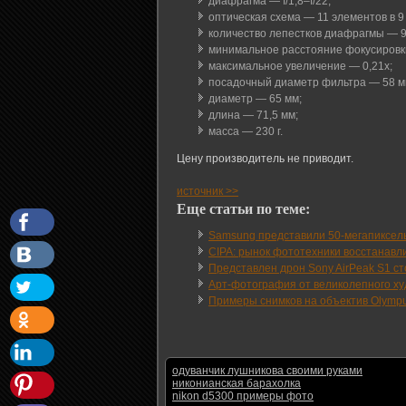
диафрагма — f/1,8–f/22;
оптическая схема — 11 элементов в 9
количество лепестков диафрагмы — 9
минимальное расстояние фокусировки
максимальное увеличение — 0,21x;
посадочный диаметр фильтра — 58 м
диаметр — 65 мм;
длина — 71,5 мм;
масса — 230 г.
Цену производитель не приводит.
источник >>
Еще статьи по теме:
Samsung представили 50-мегапиксел
CIPA: рынок фототехники восстанавли
Представлен дрон Sony AirPeak S1 с
Арт-фотография от великолепного худ
Примеры снимков на объектив Olympus
одуванчик лушникова своими руками
никонианская барахолка
nikon d5300 примеры фото