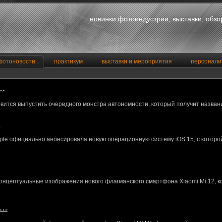
новинки фотоиндустрии, выставки, обз
фотоновости
практикум
выставки и мероприятия
персонали
a…
вится выпустить очередного монстра автономности, который получит назван
…
le официально анонсировала новую операционную систему iOS 15, с котор
концептуальные изображения нового флагманского смартфона Xiaomi Mi 12, 
M…