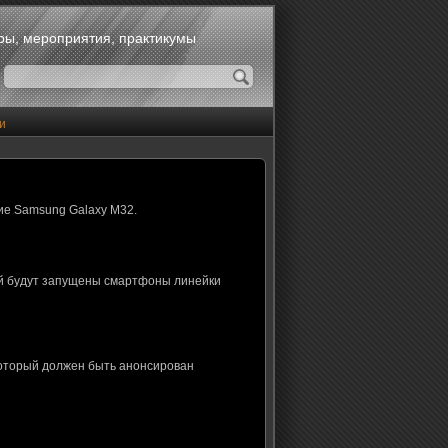
оры, мероприятия, практикумы
и
ие Samsung Galaxy M32.
ой будут запущены смартфоны линейки
который должен быть анонсирован