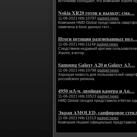
источники сообщают, что компания Xiaomi п
Nokia XR20 готов к выходу: сма…
11-06-2021 Hits:10797
gadget news
Компания HMD Global представила смартфоны
замечена в базе данных тест...
Итоги петиции разгневанных пол
11-06-2021 Hits:11149
gadget news
Следствием недавней критики пользователе
Xiaomi, в котор...
Samsung Galaxy A20 и Galaxy A3…
11-06-2021 Hits:10798
gadget news
Хорошая новость для пользователей смартфо
российского региона.
4950 мА·ч, двойная камера и An…
11-06-2021 Hits:10523
gadget news
HMD Global сегодня представила в Китае од
Экран AMOLED, сапфировое сте
11-06-2021 Hits:11513
gadget news
Компания Huawei официально представила ум