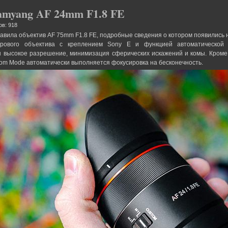
amyang AF 24mm F1.8 FE
ов: 918
авила объектив AF 75mm F1.8 FE, подробные сведения о котором появились 
дрового объектива с креплением Sony E и функцией автоматической 
ы высокое разрешение, минимизация сферических искажений и комы. Кроме 
om Mode автоматически выполняется фокусировка на бесконечность.