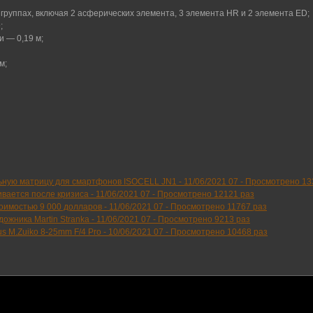
 группах, включая 2 асферических элемента, 3 элемента HR и 2 элемента ED;
;
 — 0,19 м;
м;
ьную матрицу для смартфонов ISOCELL JN1 -
11/06/2021 07
-
Просмотрено 13
вается после кризиса -
11/06/2021 07
-
Просмотрено 12121 раз
тоимостью 9 000 долларов -
11/06/2021 07
-
Просмотрено 11767 раз
ожника Martin Stranka -
11/06/2021 07
-
Просмотрено 9213 раз
 M.Zuiko 8-25mm F/4 Pro -
10/06/2021 07
-
Просмотрено 10468 раз