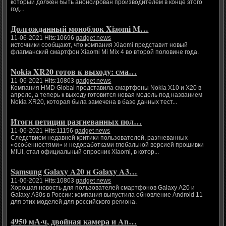
который должен быть анонсирован производителем в конце этого
год...
Долгожданный моноблок Xiaomi M…
11-06-2021 Hits:10696
gadget news
источники сообщают, что компания Xiaomi представит новый
флагманский смартфон Xiaomi Mi Mix 4 во второй половине года.
Nokia XR20 готов к выходу: сма…
11-06-2021 Hits:10803
gadget news
Компания HMD Global представила смартфоны Nokia X10 и X20 в
апреле, а теперь к выходу готовится новая модель под названием
Nokia XR20, которая была замечена в базе данных тест...
Итоги петиции разгневанных пол…
11-06-2021 Hits:11156
gadget news
Следствием недавней критики пользователей, разгневанных
«особенностями» и недоработками глобальной версией прошивки
MIUI, стал официальный опросник Xiaomi, в котор...
Samsung Galaxy A20 и Galaxy A3…
11-06-2021 Hits:10803
gadget news
Хорошая новость для пользователей смартфонов Galaxy A20 и
Galaxy A30s в России: компания выпустила обновление Android 11
для этих моделей для российского региона.
4950 мА·ч, двойная камера и An…