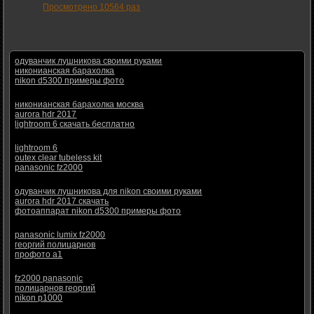
Просмотрено 10564 раз
одуванчик лушникова своими руками
никонианская барахолка
nikon d5300 примеры фото
никонианская барахолка москва
aurora hdr 2017
lightroom 6 скачать бесплатно
lightroom 6
outex clear tubeless kit
panasonic fz2000
одуванчик лушникова для nikon своими руками
aurora hdr 2017 скачать
фотоаппарат nikon d5300 примеры фото
panasonic lumix fz2000
георгий полицарнов
профото а1
fz2000 panasonic
полицарнов георгий
nikon p1000