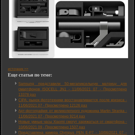
источник >>
Еще статьи по теме:
Samsung представили 50-мегапиксельную матрицу для
смартфонов ISOCELL JN1 -
11/06/2021 07
-
Просмотрено
13378 раз
CIPA: рынок фототехники восстанавливается после кризиса -
11/06/2021 07
-
Просмотрено 12126 раз
Арт-фотография от великолепного художника Martin Stranka -
11/06/2021 07
-
Просмотрено 9214 раз
Новые умные часы Xiaomi смогут заряжаться от смартфона -
10/06/2021 09
-
Просмотрено 1507 раз
Представлена камера Olympus PEN E-P7 -
10/06/2021 07
-