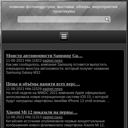
новинки фотоиндустрии, выставки, обзоры, мероприятия,
практикумы
Монстр автономности Samsung Ga…
11-06-2021 Hits:11822
gadget news
Как уже сообщалось, компания Samsung готовится выпустить
очередного монстра автономности, который получит название
Samsung Galaxy M32.
Цены и объёмы памяти всех верс…
11-06-2021 Hits:11529
gadget news
На этой неделе на WWDC 2021 компания Apple официально
анонсировала новую операционную систему iOS 15, с которой
будут запущены смартфоны линейки iPhone 13 этой осенью. ...
Xiaomi Mi 12 показали на первы…
11-06-2021 Hits:11313
gadget news
Китайские источники опубликовали первые концептуальные
изображения нового флагманского смартфона Xiaomi Mi 12,