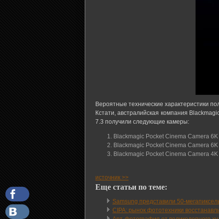
Вероятные технические характеристики п
Кстати, австралийская компания Blackmag
7.3 получили следующие камеры:
Blackmagic Pocket Cinema Camera 6
Blackmagic Pocket Cinema Camera 6K
Blackmagic Pocket Cinema Camera 4K
источник >>
Еще статьи по теме:
Samsung представили 50-мегапиксел
CIPA: рынок фототехники восстанавли