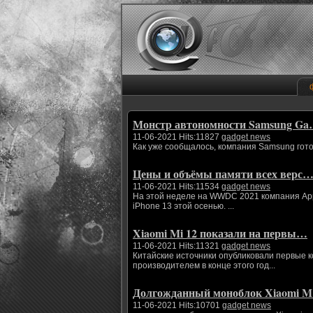
Монстр автономности Samsung G
11-06-2021 Hits:11827
gadget news
Как уже сообщалось, компания Samsung гото
Цены и объёмы памяти всех верс
11-06-2021 Hits:11534
gadget news
На этой неделе на WWDC 2021 компания App
iPhone 13 этой осенью. ...
Xiaomi Mi 12 показали на первы…
11-06-2021 Hits:11321
gadget news
Китайские источники опубликовали первые 
производителем в конце этого год...
Долгожданный моноблок Xiaomi 
11-06-2021 Hits:10701
gadget news