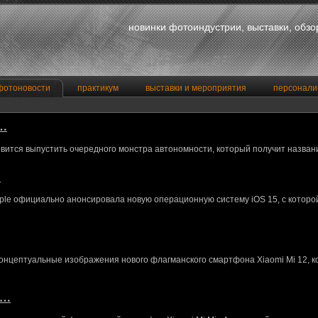
новинки фотоиндустрии, выставки, обз
фотоновости
практикум
выставки и мероприятия
персонали
a…
вится выпустить очередного монстра автономности, который получит назван
…
le официально анонсировала новую операционную систему iOS 15, с котор
концептуальные изображения нового флагманского смартфона Xiaomi Mi 12, 
M…