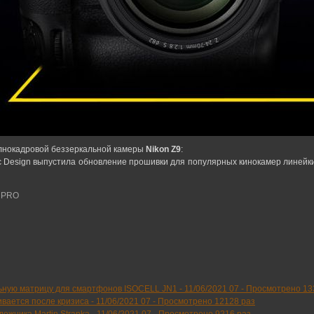
олнокадровой беззеркальной камеры
Nikon Z9
:
ic Design выпустила обновление прошивки для популярных кинокамер линейк
K PRO
ьную матрицу для смартфонов ISOCELL JN1 -
11/06/2021 07
-
Просмотрено 13
вается после кризиса -
11/06/2021 07
-
Просмотрено 12128 раз