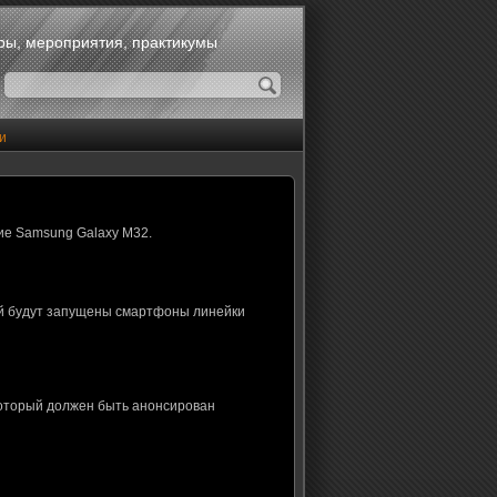
оры, мероприятия, практикумы
и
ие Samsung Galaxy M32.
ой будут запущены смартфоны линейки
который должен быть анонсирован