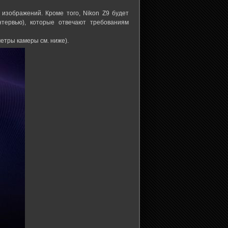
зображений. Кроме того, Nikon Z9 будет
тервью), которые отвечают требованиям
етры камеры см. ниже).