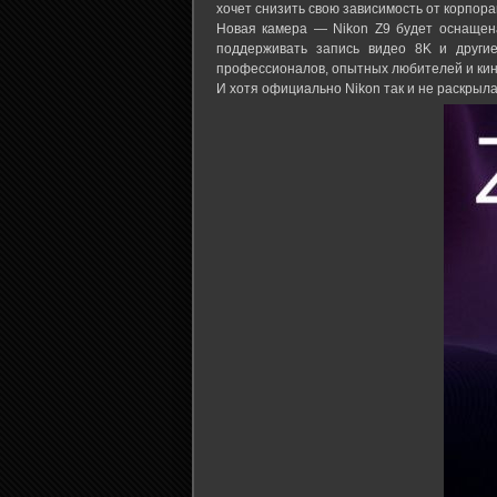
хочет снизить свою зависимость от корпора
Новая камера — Nikon Z9 будет оснащен
поддерживать запись видео 8K и други
профессионалов, опытных любителей и ки
И хотя официально Nikon так и не раскрыла