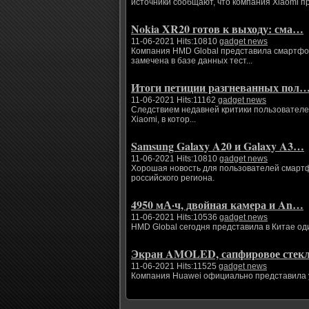
источники сообщают, что компания Xiaomi п
Nokia XR20 готов к выходу: сма…
11-06-2021 Hits:10810
gadget news
Компания HMD Global представила смартфоны
замечена в базе данных тест...
Итоги петиции разгневанных пол
11-06-2021 Hits:11162
gadget news
Следствием недавней критики пользователе
Xiaomi, в котор...
Samsung Galaxy A20 и Galaxy A3…
11-06-2021 Hits:10810
gadget news
Хорошая новость для пользователей смартфо
российского региона.
4950 мА·ч, двойная камера и An…
11-06-2021 Hits:10536
gadget news
HMD Global сегодня представила в Китае од
Экран AMOLED, сапфировое сте
11-06-2021 Hits:11525
gadget news
Компания Huawei официально представила ум