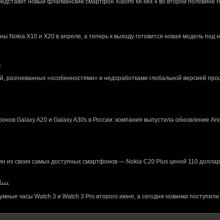
редставит новый флагманский смартфон Xiaomi Mi Mix 4 во второй половине г
 Nokia X10 и X20 в апреле, а теперь к выходу готовится новая модель под 
…
й, разгневанных «особенностями» и недоработками глобальной версией про
нов Galaxy A20 и Galaxy A30s в России: компания выпустила обновление And
ин из своих самых доступных смартфонов — Nokia C20 Plus ценой 110 доллар
кл…
ные часы Watch 3 и Watch 3 Pro второго июня, а сегодня новинки поступили 