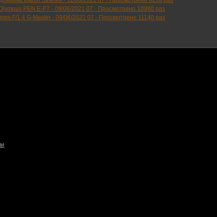
ожника Martin Stranka -
11/06/2021 07
-
Просмотрено 9216 раз
Olympus PEN E-P7 -
09/06/2021 07
-
Просмотрено 10980 раз
mm F/1.4 G-Master -
09/06/2021 07
-
Просмотрено 11140 раз
ми