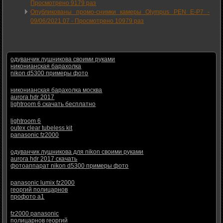
Просмотрено 9179 раз
Опубликованы промо-снимки камеры Olympus PEN E-P7 -
09/06/2021 07
-
Просмотрено 10979 раз
одуванчик лушникова своими руками
никонианская барахолка
nikon d5300 примеры фото
никонианская барахолка москва
aurora hdr 2017
lightroom 6 скачать бесплатно
lightroom 6
outex clear tubeless kit
panasonic fz2000
одуванчик лушникова для nikon своими руками
aurora hdr 2017 скачать
фотоаппарат nikon d5300 примеры фото
panasonic lumix fz2000
георгий полицарнов
профото а1
fz2000 panasonic
полицарнов георгий