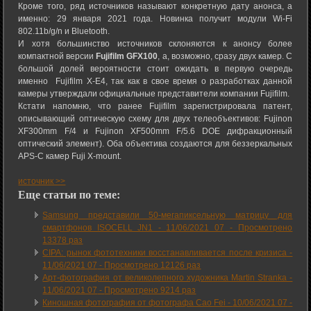
Кроме того, ряд источников называют конкретную дату анонса, а
именно: 29 января 2021 года. Новинка получит модули Wi-Fi
802.11b/g/n и Bluetooth.
И хотя большинство источников склоняются к анонсу более
компактной версии
Fujifilm GFX100
, а, возможно, сразу двух камер. С
большой долей вероятности стоит ожидать в первую очередь
именно Fujifilm X-E4, так как в свое время о разработках данной
камеры утверждали официальные представители компании Fujifilm.
Кстати напомню, что ранее Fujifilm зарегистрировала патент,
описывающий оптическую схему для двух телеобъективов: Fujinon
XF300mm F/4 и Fujinon XF500mm F/5.6 DOE дифракционный
оптический элемент). Оба объектива создаются для беззеркальных
APS-C камер Fuji X-mount.
источник >>
Еще статьи по теме:
Samsung представили 50-мегапиксельную матрицу для
смартфонов ISOCELL JN1 -
11/06/2021 07
-
Просмотрено
13378 раз
CIPA: рынок фототехники восстанавливается после кризиса -
11/06/2021 07
-
Просмотрено 12126 раз
Арт-фотография от великолепного художника Martin Stranka -
11/06/2021 07
-
Просмотрено 9214 раз
Киношная фотография от фотографа Cao Fei -
10/06/2021 07
-