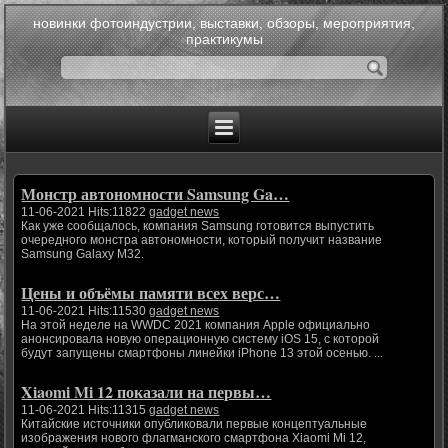
новинки фотоиндустрии, выставки, обзоры, мероприятия,
практикумы
Монстр автономности Samsung Ga…
11-06-2021 Hits:11822
gadget news
Как уже сообщалось, компания Samsung готовится выпустить
очередного монстра автономности, который получит название
Samsung Galaxy M32.
Цены и объёмы памяти всех верс…
11-06-2021 Hits:11530
gadget news
На этой неделе на WWDC 2021 компания Apple официально
анонсировала новую операционную систему iOS 15, с которой
будут запущены смартфоны линейки iPhone 13 этой осенью. ...
Xiaomi Mi 12 показали на первы…
11-06-2021 Hits:11315
gadget news
Китайские источники опубликовали первые концептуальные
изображения нового флагманского смартфона Xiaomi Mi 12,