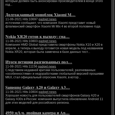
который должен быть анонсирован производителем в конце этого
год...
Долгожданный моноблок Xiaomi M…
11-06-2021 Hits:10697
gadget news
источники сообщают, что компания Xiaomi представит новый
флагманский смартфон Xiaomi Mi Mix 4 во второй половине года.
Nokia XR20 готов к выходу: сма…
11-06-2021 Hits:10803
gadget news
Компания HMD Global представила смартфоны Nokia X10 и X20 в
апреле, а теперь к выходу готовится новая модель под названием
Nokia XR20, которая была замечена в базе данных тест...
Итоги петиции разгневанных пол…
11-06-2021 Hits:11156
gadget news
Следствием недавней критики пользователей, разгневанных
«особенностями» и недоработками глобальной версией прошивки
MIUI, стал официальный опросник Xiaomi, в котор...
Samsung Galaxy A20 и Galaxy A3…
11-06-2021 Hits:10804
gadget news
Хорошая новость для пользователей смартфонов Galaxy A20 и
Galaxy A30s в России: компания выпустила обновление Android 11
для этих моделей для российского региона.
4950 мА·ч, двойная камера и An…