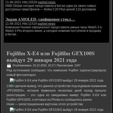
11-06-2021 Hits:10529
gadget news
HMD Global сегодня представила в Китае один из своих самых
доступных смартфонов — Nokia C20 Plus ценой 110 долларов.
Экран AMOLED, сапфировое стекл…
11-06-2021 Hits:11519
gadget news
Компания Huawei официально представила умные часы Watch 3 и
Watch 3 Pro второго июня, а сегодня новинки поступили в продажу
в Китае.
Fujifilm X-E4 или Fujifilm GFX100S
выйдут 29 января 2021 года
Опубликовано: 15.12.2020, 10:17
| Просмотров: 1347
Ряд источников сообщают, что компания Fujifilm зарегистрировала
новый фотоаппарат.
СМИ сделали вывод, что данное устройство под кодовым названием
«FF200003», которое буквально несколько дней назад прошло
регистрацию – это одна из ожидаемых камер: Fujifilm X-E4 или
Fujifilm GFX100S, о которых на Photar.ru сообщалось ранее.
Ниже — регистрационная карточка этого устройства: