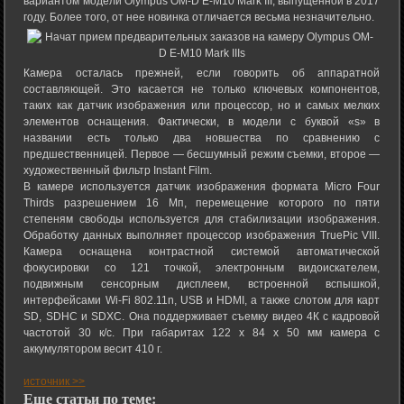
вариантом модели Olympus OM-D E-M10 Mark III, выпущенной в 2017
году. Более того, от нее новинка отличается весьма незначительно.
Камера осталась прежней, если говорить об аппаратной
составляющей. Это касается не только ключевых компонентов,
таких как датчик изображения или процессор, но и самых мелких
элементов оснащения. Фактически, в модели с буквой «s» в
названии есть только два новшества по сравнению с
предшественницей. Первое — бесшумный режим съемки, второе —
художественный фильтр Instant Film.
В камере используется датчик изображения формата Micro Four
Thirds разрешением 16 Мп, перемещение которого по пяти
степеням свободы используется для стабилизации изображения.
Обработку данных выполняет процессор изображения TruePic VIII.
Камера оснащена контрастной системой автоматической
фокусировки со 121 точкой, электронным видоискателем,
подвижным сенсорным дисплеем, встроенной вспышкой,
интерфейсами Wi-Fi 802.11n, USB и HDMI, а также слотом для карт
SD, SDHC и SDXC. Она поддерживает съемку видео 4К с кадровой
частотой 30 к/с. При габаритах 122 x 84 x 50 мм камера с
аккумулятором весит 410 г.
источник >>
Еще статьи по теме: