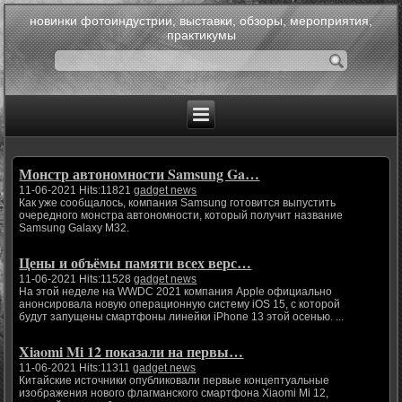
новинки фотоиндустрии, выставки, обзоры, мероприятия,
практикумы
Монстр автономности Samsung Ga…
11-06-2021 Hits:11821
gadget news
Как уже сообщалось, компания Samsung готовится выпустить
очередного монстра автономности, который получит название
Samsung Galaxy M32.
Цены и объёмы памяти всех верс…
11-06-2021 Hits:11528
gadget news
На этой неделе на WWDC 2021 компания Apple официально
анонсировала новую операционную систему iOS 15, с которой
будут запущены смартфоны линейки iPhone 13 этой осенью. ...
Xiaomi Mi 12 показали на первы…
11-06-2021 Hits:11311
gadget news
Китайские источники опубликовали первые концептуальные
изображения нового флагманского смартфона Xiaomi Mi 12,