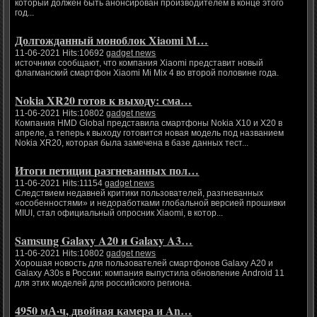
который должен быть анонсирован производителем в конце этого
год...
Долгожданный моноблок Xiaomi M…
11-06-2021 Hits:10692
gadget news
источники сообщают, что компания Xiaomi представит новый
флагманский смартфон Xiaomi Mi Mix 4 во второй половине года.
Nokia XR20 готов к выходу: сма…
11-06-2021 Hits:10802
gadget news
Компания HMD Global представила смартфоны Nokia X10 и X20 в
апреле, а теперь к выходу готовится новая модель под названием
Nokia XR20, которая была замечена в базе данных тест...
Итоги петиции разгневанных пол…
11-06-2021 Hits:11154
gadget news
Следствием недавней критики пользователей, разгневанных
«особенностями» и недоработками глобальной версией прошивки
MIUI, стал официальный опросник Xiaomi, в котор...
Samsung Galaxy A20 и Galaxy A3…
11-06-2021 Hits:10802
gadget news
Хорошая новость для пользователей смартфонов Galaxy A20 и
Galaxy A30s в России: компания выпустила обновление Android 11
для этих моделей для российского региона.
4950 мА·ч, двойная камера и An…