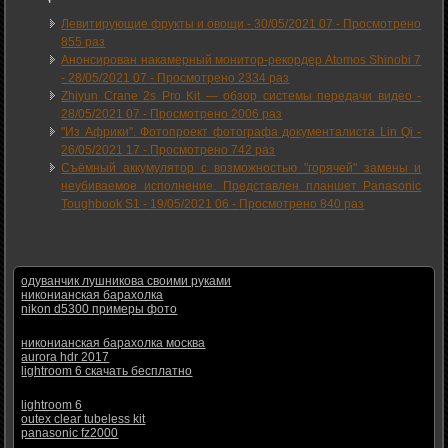
Левитирующие фрукты и овощи -
30/05/2021 07
-
Просмотрено
855 раз
Анонсирован накамерный монитор-рекордер Atomos Shinobi 7
-
28/05/2021 07
-
Просмотрено 2334 раз
Zhiyun Crane 2s Pro Kit — обзор системы передачи видео -
28/05/2021 07
-
Просмотрено 2006 раз
"Из Африки". Фотопроект фотографа документалиста Lin Qi -
26/05/2021 17
-
Просмотрено 742 раз
Съёмный аккумулятор с возможностью "горячей" замены и
неубиваемое исполнение. Представлен планшет Panasonic
Toughbook S1 -
19/05/2021 06
-
Просмотрено 840 раз
одуванчик лушникова своими руками
никонианская барахолка
nikon d5300 примеры фото
никонианская барахолка москва
aurora hdr 2017
lightroom 6 скачать бесплатно
lightroom 6
outex clear tubeless kit
panasonic fz2000