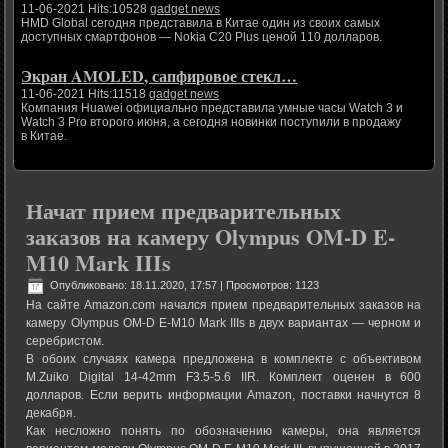
11-06-2021 Hits:10528
gadget news
HMD Global сегодня представила в Китае один из своих самых
доступных смартфонов — Nokia C20 Plus ценой 110 долларов.
Экран AMOLED, сапфировое стекл…
11-06-2021 Hits:11518
gadget news
Компания Huawei официально представила умные часы Watch 3 и
Watch 3 Pro второго июня, а сегодня новинки поступили в продажу
в Китае.
Начат прием предварительных
заказов на камеру Olympus OM-D E-
M10 Mark IIIs
Опубликовано: 18.11.2020, 17:57
| Просмотров: 1123
На сайте Amazon.com начался прием предварительных заказов на
камеру Olympus OM-D E-M10 Mark IIIs в двух вариантах — черном и
серебристом.
В обоих случаях камера предложена в комплекте с объективом
M.Zuiko Digital 14-42mm F3.5-5.6 IIR. Комплект оценен в 600
долларов. Если верить информации Amazon, поставки начнутся 8
декабря.
Как несложно понять по обозначению камеры, она является