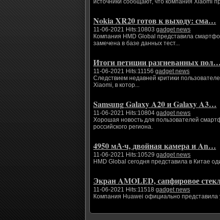
источники сообщают, что компания Xiaomi п
Nokia XR20 готов к выходу: сма…
11-06-2021 Hits:10803
gadget news
Компания HMD Global представила смартфоны
замечена в базе данных тест...
Итоги петиции разгневанных пол
11-06-2021 Hits:11156
gadget news
Следствием недавней критики пользователе
Xiaomi, в котор...
Samsung Galaxy A20 и Galaxy A3…
11-06-2021 Hits:10804
gadget news
Хорошая новость для пользователей смартфо
российского региона.
4950 мА·ч, двойная камера и An…
11-06-2021 Hits:10529
gadget news
HMD Global сегодня представила в Китае од
Экран AMOLED, сапфировое сте
11-06-2021 Hits:11518
gadget news
Компания Huawei официально представила ум