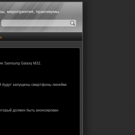
оры, мероприятия, практикумы
и
ие Samsung Galaxy M32.
ой будут запущены смартфоны линейки
который должен быть анонсирован