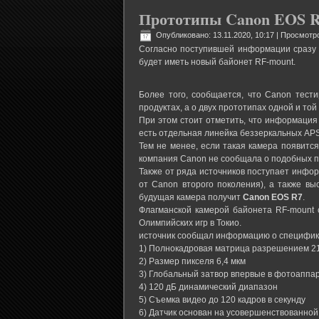
Прототипы Canon EOS R
Опубликовано: 13.11.2020, 10:17
| Просмотро
Согласно поступившей информации сразу о
будет иметь новый байонет RF-mount.
Более того, сообщается, что Canon тест
продуктах, а о двух прототипах одной и той
При этом стоит отметить, что информация
есть отдельная линейка беззеркальных APS
Тем не менее, если такая камера появитс
компания Canon не сообщала о подобных пл
Также от ряда источников поступает инфор
от Canon второго поколения), а также вы
будущая камера получит
Canon
EOS R7
.
Флагманской камерой байонета RF-mount 
Олимпийских игр в Токио.
источник сообщал информацию о специфик
1) Полнокадровая матрица разрешением 2
2) Размер пикселя 6,4 мкм
3) Глобальный затвор впервые в фотоаппа
4) 120 дБ динамический диапазон
5) Съемка видео до 120 кадров в секунду
6) Датчик основан на усовершенствованной 