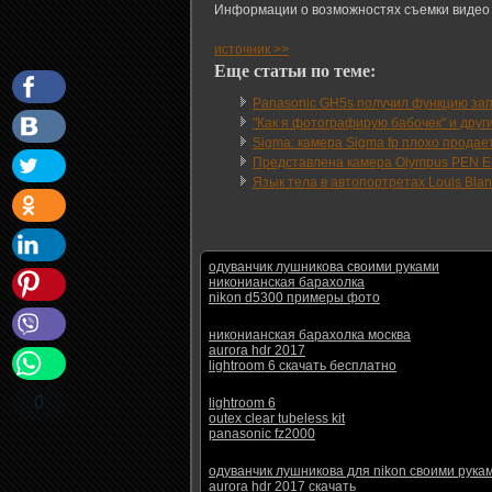
Информации о возможностях съемки видео 
источник >>
Еще статьи по теме:
Panasonic GH5s получил функцию зап
"Как я фотографирую бабочек" и други
Sigma: камера Sigma fp плохо продае
Представлена камера Olympus PEN E
Язык тела в автопортретах Louis Blan
одуванчик лушникова своими руками
никонианская барахолка
nikon d5300 примеры фото
никонианская барахолка москва
aurora hdr 2017
lightroom 6 скачать бесплатно
0
lightroom 6
outex clear tubeless kit
panasonic fz2000
одуванчик лушникова для nikon своими рука
aurora hdr 2017 скачать