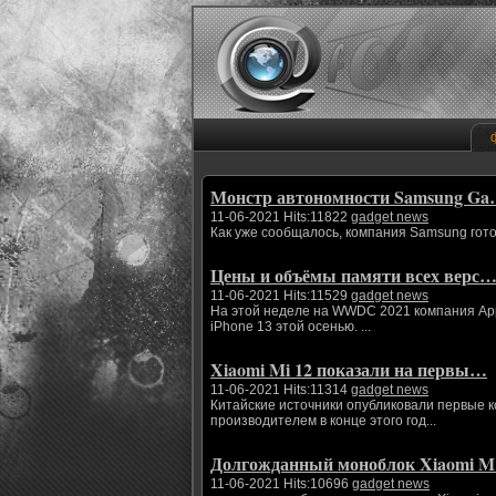
Монстр автономности Samsung G
11-06-2021 Hits:11822
gadget news
Как уже сообщалось, компания Samsung гото
Цены и объёмы памяти всех верс
11-06-2021 Hits:11529
gadget news
На этой неделе на WWDC 2021 компания App
iPhone 13 этой осенью. ...
Xiaomi Mi 12 показали на первы…
11-06-2021 Hits:11314
gadget news
Китайские источники опубликовали первые 
производителем в конце этого год...
Долгожданный моноблок Xiaomi 
11-06-2021 Hits:10696
gadget news