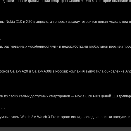
редставит новый флагманский смартфон Xiaomi Mi Mix 4 во второй половине г
 Nokia X10 и X20 в апреле, а теперь к выходу готовится новая модель под 
…
й, разгневанных «особенностями» и недоработками глобальной версией про
нов Galaxy A20 и Galaxy A30s в России: компания выпустила обновление And
ин из своих самых доступных смартфонов — Nokia C20 Plus ценой 110 доллар
кл…
ные часы Watch 3 и Watch 3 Pro второго июня, а сегодня новинки поступили 