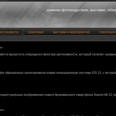
новинки фотоиндустрии, выставки, обз
фотоновости
практикум
выставки и мероприятия
персонали
a…
вится выпустить очередного монстра автономности, который получит назван
…
le официально анонсировала новую операционную систему iOS 15, с котор
концептуальные изображения нового флагманского смартфона Xiaomi Mi 12, 
M…