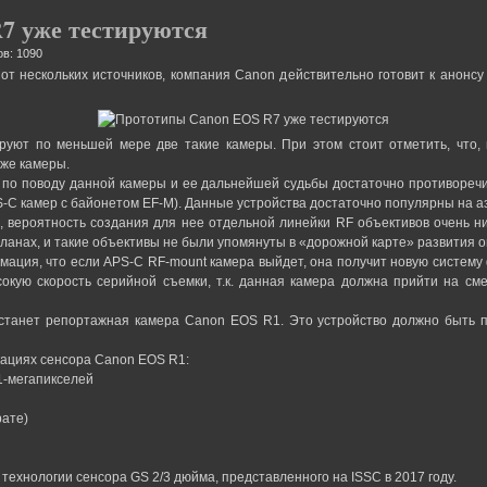
7 уже тестируются
в: 1090
т нескольких источников, компания Canon действительно готовит к анонсу
ируют по меньшей мере две такие камеры. При этом стоит отметить, что, 
 же камеры.
 по поводу данной камеры и ее дальнейшей судьбы достаточно противоречив
-C камер с байонетом EF-M). Данные устройства достаточно популярны на а
я, вероятность создания для нее отдельной линейки RF объективов очень н
анах, и такие объективы не были упомянуты в «дорожной карте» развития о
мация, что если APS-C RF-mount камера выйдет, она получит новую систему
сокую скорость серийной съемки, т.к. данная камера должна прийти на с
станет репортажная камера Canon EOS R1. Это устройство должно быть пре
ациях сенсора Canon EOS R1:
1-мегапикселей
рате)
технологии сенсора GS 2/3 дюйма, представленного на ISSC в 2017 году.