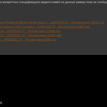
и конкретных спецификациях видеосъемки) на данную камеру пока не сообщ
иси ProRes RAW на Atomos Ninja V -
11/06/2021 07
-
Просмотрено 10816 раз
е работы Chris Corradino -
11/06/2021 07
-
Просмотрено 9305 раз
тся -
10/06/2021 07
-
Просмотрено 11668 раз
-P7 -
10/06/2021 07
-
Просмотрено 10564 раз
c -
09/06/2021 07
-
Просмотрено 9086 раз
ми