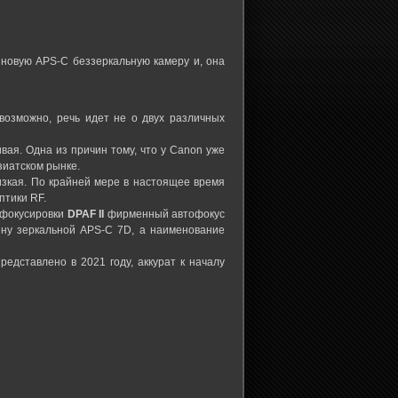
 новую APS-C беззеркальную камеру и, она
возможно, речь идет не о двух различных
ая. Одна из причин тому, что у Canon уже
зиатском рынке.
изкая. По крайней мере в настоящее время
птики RF.
 фокусировки
DPAF II
фирменный автофокус
мену зеркальной APS-C 7D, а наименование
дставлено в 2021 году, аккурат к началу