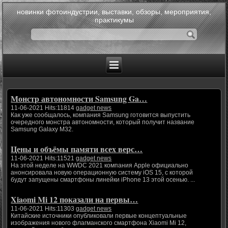
новинки фотоиндустрии, выставки, обзоры, мероприятия,
практикумы
Монстр автономности Samsung Ga…
11-06-2021 Hits:11814
gadget news
Как уже сообщалось, компания Samsung готовится выпустить
очередного монстра автономности, который получит название
Samsung Galaxy M32.
Цены и объёмы памяти всех верс…
11-06-2021 Hits:11521
gadget news
На этой неделе на WWDC 2021 компания Apple официально
анонсировала новую операционную систему iOS 15, с которой
будут запущены смартфоны линейки iPhone 13 этой осенью. ...
Xiaomi Mi 12 показали на первы…
11-06-2021 Hits:11303
gadget news
Китайские источники опубликовали первые концептуальные
изображения нового флагманского смартфона Xiaomi Mi 12,