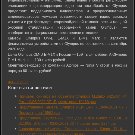
видеоматериалом – например, значительно упростит регулировку
экспозиции и цветокоррекцию видео при постобработке. Olympus
продолжит поддерживать видеографов и профессиональных
видеооператоров, улучшая возможности съемки видео высокой
четкости с рук благодаря непревзойденной компактности и мощной
5-осевой стабилизации изображения камер Olympus», —
сообщается в официальном пресс-релизе компании.
Камеры Olympus OM-D E-M1X и E-M1 Mark III являются
флагманскими устройствами от Olympus по состоянию на сентябрь
2020 года.
Цена Olympus OM-D E-M1X в России — 159 тысяч рублей. А Olympus
E-M1 Mark III — 130 тысяч рублей.
Монитор-рекордер от компании Atomos — Ninja V стоит в России
порядка 60 тысяч рублей.
источник >>
Еще статьи по теме:
Примеры снимков на объектив Olympus M.Zuiko 8-25mm F/4
Pro -
10/06/2021 07
-
Просмотрено 10468 раз
Представлена камера Olympus PEN E-P7 -
10/06/2021 07
-
Просмотрено 10562 раз
Представлен бюджетный свет для видео Godox SL100D и
SL100Bi Bi-Color -
03/06/2021 06
-
Просмотрено 2284 раз
Анонсирован объектив Panasonic Lumix 50mm F/1.8 -
02/06/2021 12
-
Просмотрено 2466 раз