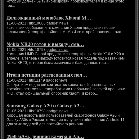
который должен быть анонсирован производителем в конце этого
год...
Долгожданный моноблок Xiaomi M…
11-06-2021 Hits:10686
gadget news
источники сообщают, что компания Xiaomi представит новый
флагманский смартфон Xiaomi Mi Mix 4 во второй половине года.
Nokia XR20 готов к выходу: сма…
11-06-2021 Hits:10797
gadget news
Компания HMD Global представила смартфоны Nokia X10 и X20 в
апреле, а теперь к выходу готовится новая модель под названием
Nokia XR20, которая была замечена в базе данных тест...
Итоги петиции разгневанных пол…
11-06-2021 Hits:11149
gadget news
Следствием недавней критики пользователей, разгневанных
«особенностями» и недоработками глобальной версией прошивки
MIUI, стал официальный опросник Xiaomi, в котор...
Samsung Galaxy A20 и Galaxy A3…
11-06-2021 Hits:10798
gadget news
Хорошая новость для пользователей смартфонов Galaxy A20 и
Galaxy A30s в России: компания выпустила обновление Android 11
для этих моделей для российского региона.
4950 мА·ч, двойная камера и An…