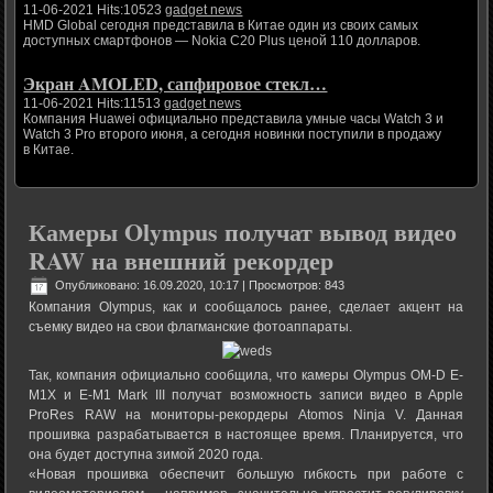
11-06-2021 Hits:10523
gadget news
HMD Global сегодня представила в Китае один из своих самых
доступных смартфонов — Nokia C20 Plus ценой 110 долларов.
Экран AMOLED, сапфировое стекл…
11-06-2021 Hits:11513
gadget news
Компания Huawei официально представила умные часы Watch 3 и
Watch 3 Pro второго июня, а сегодня новинки поступили в продажу
в Китае.
Камеры Olympus получат вывод видео
RAW на внешний рекордер
Опубликовано: 16.09.2020, 10:17
| Просмотров: 843
Компания Olympus, как и сообщалось ранее, сделает акцент на
съемку видео на свои флагманские фотоаппараты.
Так, компания официально сообщила, что камеры Olympus OM-D E-
M1X и E-M1 Mark III получат возможность записи видео в Apple
ProRes RAW на мониторы-рекордеры Atomos Ninja V. Данная
прошивка разрабатывается в настоящее время. Планируется, что
она будет доступна зимой 2020 года.
«Новая прошивка обеспечит большую гибкость при работе с