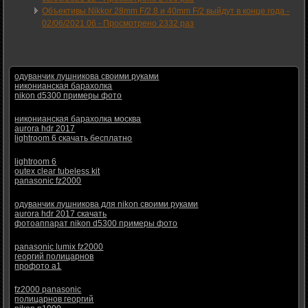
Объективы Nikkor 28mm F/2.8 и 40mm F/2 выйдут в конце года -
02/06/2021 06
-
Просмотрено 2332 раз
одуванчик лушникова своими руками
никонианская барахолка
nikon d5300 примеры фото
никонианская барахолка москва
aurora hdr 2017
lightroom 6 скачать бесплатно
lightroom 6
outex clear tubeless kit
panasonic fz2000
одуванчик лушникова для nikon своими руками
aurora hdr 2017 скачать
фотоаппарат nikon d5300 примеры фото
panasonic lumix fz2000
георгий полицарнов
профото а1
fz2000 panasonic
полицарнов георгий