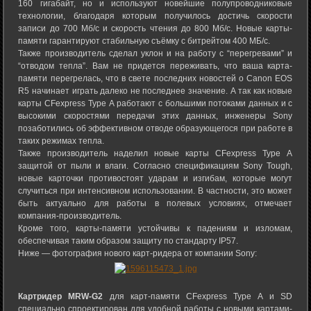
160 гигабайт, но и используют новейшие полупроводниковые
технологии, благодаря которым получилось достичь скорости
записи до 700 Mб/с и скорость чтения до 800 Mб/с. Новые карты-
памяти гарантируют стабильную съёмку с битрейтом 400 MБ/с.
Также производитель сделал уклон и на работу с “перегревами” и
“отводом тепла”. Вам не придется переживать, что ваша карта-
памяти перегрелась, что в свете последних новостей о Canon EOS
R5 начинает играть далеко не последнее значение. А так как новые
карты CFexpress Type A работают с большими потоками данных и с
высокими скоростями передачи этих данных, инженеры Sony
позаботились об эффективном отводе образующегося при работе в
таких режимах тепла.
Также производитель наделил новые карты CFexpress Type A
защитой от пыли и влаги. Согласно спецификациям Sony Tough,
новые карточки противостоят ударам и изгибам, которые могут
случиться при интенсивном использовании. В частности, это может
быть актуально для работы в полевых условиях, отмечает
компания-производитель.
Кроме того, карты-памяти устойчивы к падениям и изломам,
обеспечивая таким образом защиту по стандарту IP57.
Ниже — фотография нового карт-ридера от компании Sony:
Картридер
MRW-
G2
для карт-памяти CFexpress Type A и SD
специально спроектирован для удобной работы с новыми картами-