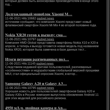
который должен быть анонсирован производителем в конце этого
год...
Долгожданный моноблок Xiaomi M…
11-06-2021 Hits:10682
gadget news
источники сообщают, что компания Xiaomi представит новый
флагманский смартфон Xiaomi Mi Mix 4 во второй половине года.
Nokia XR20 готов к выходу: сма…
11-06-2021 Hits:10797
gadget news
Компания HMD Global представила смартфоны Nokia X10 и X20 в
апреле, а теперь к выходу готовится новая модель под названием
Nokia XR20, которая была замечена в базе данных тест...
Итоги петиции разгневанных пол…
11-06-2021 Hits:11145
gadget news
Следствием недавней критики пользователей, разгневанных
«особенностями» и недоработками глобальной версией прошивки
MIUI, стал официальный опросник Xiaomi, в котор...
Samsung Galaxy A20 и Galaxy A3…
11-06-2021 Hits:10795
gadget news
Хорошая новость для пользователей смартфонов Galaxy A20 и
Galaxy A30s в России: компания выпустила обновление Android 11
для этих моделей для российского региона.
4950 мА·ч, двойная камера и An…