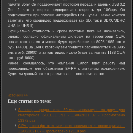
памяти Sony. Он поддерживает протокол передачи данных USB 3.2
Gen 2, что в теории поддерживает скорость до 10Gbps. Он
подключается при помощи интерфейса USB Type-C. Также хочется
заметить, что кардридер поддерживает как SD, так и SDXC/SDHC
UHS-I и UHS-II).
Официально стоимость и сроки поставки пока не назывались,
однако, согласно официальным дилерам на территории США,
новые карты-памяти можно будет приобрести за 80Гб 198$ экв. в
руб. 14400). За 160Гб карточку вам придется раскошелиться на 398$
экв. в руб. 28900), а за картридер нужно будет заплатить 118$ США
экв. в руб. 8600).
Ранее, сообщалось, что компания Canon вдет работу над
переходником для объективов EF-RF с активным охлаждением.
Будет ли данный патент реализован — пока неизвестно.
источник >>
Еще статьи по теме:
Samsung представили 50-мегапиксельную матрицу для
смартфонов ISOCELL JN1 -
11/06/2021 07
-
Просмотрено
13372 раз
CIPA: рынок фототехники восстанавливается после кризиса -
11/06/2021 07
-
Просмотрено 12118 раз