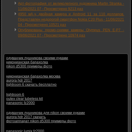
Арт-фотография от великолепного художника Martin Stranka -
11/06/2021 07
-
Просмотрено 9213 раз
4950 мА·ч, двойная камера и Android 11 за 110 долларов.
Представлен недорогой смартфон Nokia C20 Plus -
11/06/2021
04
-
Просмотрено 10521 раз
Опубликованы промо-снимки камеры Olympus PEN E-P7 -
09/06/2021 07
-
Просмотрено 10974 раз
одуванчик лушникова своими руками
никонианская барахолка
nikon d5300 примеры фото
никонианская барахолка москва
aurora hdr 2017
lightroom 6 скачать бесплатно
lightroom 6
outex clear tubeless kit
panasonic fz2000
одуванчик лушникова для nikon своими руками
aurora hdr 2017 скачать
фотоаппарат nikon d5300 примеры фото
panasonic lumix fz2000