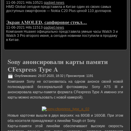
11-06-2021 Hits:10521
gadget news
HMD Global сегодня представила в Китае один из своих самых
доступных смартфонов — Nokia C20 Plus ценой 110 долларов.
Экран AMOLED, сапфировое стекл…
11-06-2021 Hits:11513
gadget news
Компания Huawei официально представила умные часы Watch 3 и
Watch 3 Pro второго июня, а сегодня новинки поступили в продажу
в Китае.
Sony анонсировали карты памяти
CFexpress Type A
Опубликовано: 29.07.2020, 18:32
| Просмотров: 1191
Компания Sony не остановилась на одном анонсе своей новой
полнокадровой беззеркальной фотокамеры Sony A7S III и
анонсировала карты-памяти формата CFexpress Type A именно эти
карты можно использовать с новой камерой).
Новые карточки вышли в двух версиях: на 80GB и 160GB. При этом
оба носителя принадлежат к линейке Tough от Sony.
Карты-памяти этой линейки обеспечивают высокую скорость