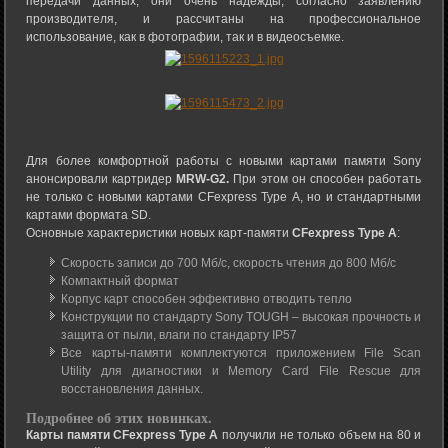
передачи данных, они очень надежды, согласно заявлению
производителя, и рассчитаны на профессиональное
использование, как в фотографии, так и в видеосъемке.
Для более комфортной работы с новыми картами памяти Sony
анонсировали картридер
MRW-G2.
При этом он способен работать
не только с новыми картами CFexpress Type A, но и стандартными
картами формата SD.
Основные характеристики новых карт-памяти
CFexpress Type A
:
Скорость записи до 700 Мб/с, скорость чтения до 800 Мб/с
Компактный формат
Корпус карт способен эффективно отводить тепло
Конструкции по стандарту Sony TOUGH – высокая прочность и
защита от пыли, влаги по стандарту IP57
Все карты-памяти комплектуются приложением File Scan
Utility для диагностики и Memory Card File Rescue для
восстановления данных.
Подробнее об этих новинках.
Карты памяти CFexpress Type A
получили не только объем на 80 и