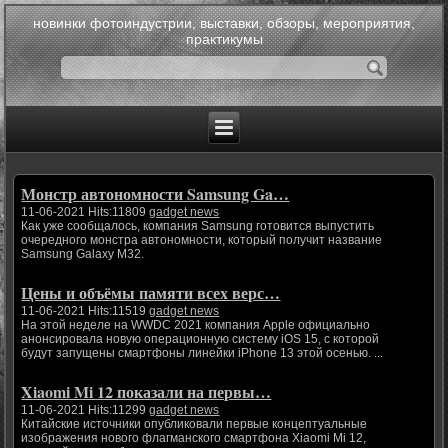
новинки фотоиндустрии, выставки, обзоры, мероприятия,
практикумы
Монстр автономности Samsung Ga…
11-06-2021 Hits:11809
gadget news
Как уже сообщалось, компания Samsung готовится выпустить
очередного монстра автономности, который получит название
Samsung Galaxy M32.
Цены и объёмы памяти всех верс…
11-06-2021 Hits:11519
gadget news
На этой неделе на WWDC 2021 компания Apple официально
анонсировала новую операционную систему iOS 15, с которой
будут запущены смартфоны линейки iPhone 13 этой осенью. ...
Xiaomi Mi 12 показали на первы…
11-06-2021 Hits:11299
gadget news
Китайские источники опубликовали первые концептуальные
изображения нового флагманского смартфона Xiaomi Mi 12,