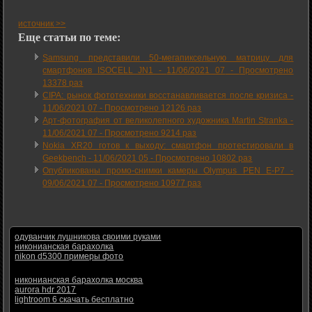
источник >>
Еще статьи по теме:
Samsung представили 50-мегапиксельную матрицу для
смартфонов ISOCELL JN1 -
11/06/2021 07
-
Просмотрено
13378 раз
CIPA: рынок фототехники восстанавливается после кризиса -
11/06/2021 07
-
Просмотрено 12126 раз
Арт-фотография от великолепного художника Martin Stranka -
11/06/2021 07
-
Просмотрено 9214 раз
Nokia XR20 готов к выходу: смартфон протестировали в
Geekbench -
11/06/2021 05
-
Просмотрено 10802 раз
Опубликованы промо-снимки камеры Olympus PEN E-P7 -
09/06/2021 07
-
Просмотрено 10977 раз
одуванчик лушникова своими руками
никонианская барахолка
nikon d5300 примеры фото
никонианская барахолка москва
aurora hdr 2017
lightroom 6 скачать бесплатно