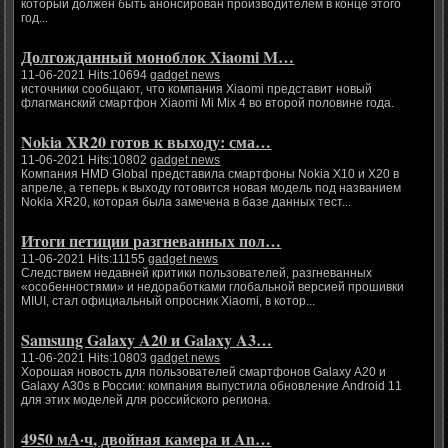
который должен быть анонсирован производителем в конце этого
год...
Долгожданный моноблок Xiaomi M…
11-06-2021 Hits:10694
gadget news
источники сообщают, что компания Xiaomi представит новый
флагманский смартфон Xiaomi Mi Mix 4 во второй половине года.
Nokia XR20 готов к выходу: сма…
11-06-2021 Hits:10802
gadget news
Компания HMD Global представила смартфоны Nokia X10 и X20 в
апреле, а теперь к выходу готовится новая модель под названием
Nokia XR20, которая была замечена в базе данных тест...
Итоги петиции разгневанных пол…
11-06-2021 Hits:11155
gadget news
Следствием недавней критики пользователей, разгневанных
«особенностями» и недоработками глобальной версией прошивки
MIUI, стал официальный опросник Xiaomi, в котор...
Samsung Galaxy A20 и Galaxy A3…
11-06-2021 Hits:10803
gadget news
Хорошая новость для пользователей смартфонов Galaxy A20 и
Galaxy A30s в России: компания выпустила обновление Android 11
для этих моделей для российского региона.
4950 мА·ч, двойная камера и An…