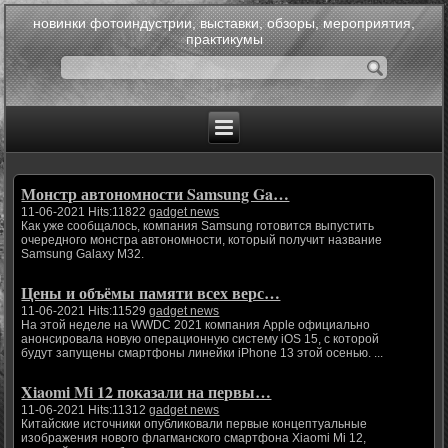
новинки фотоиндустрии, выставки, обзоры, мероприятия,
практикумы
Монстр автономности Samsung Ga…
11-06-2021 Hits:11822
gadget news
Как уже сообщалось, компания Samsung готовится выпустить
очередного монстра автономности, который получит название
Samsung Galaxy M32.
Цены и объёмы памяти всех верс…
11-06-2021 Hits:11529
gadget news
На этой неделе на WWDC 2021 компания Apple официально
анонсировала новую операционную систему iOS 15, с которой
будут запущены смартфоны линейки iPhone 13 этой осенью. ...
Xiaomi Mi 12 показали на первы…
11-06-2021 Hits:11312
gadget news
Китайские источники опубликовали первые концептуальные
изображения нового флагманского смартфона Xiaomi Mi 12,