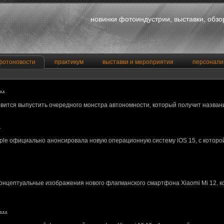
новинки фотоиндустрии, выставки, обз
фотоновости
практикум
выставки и мероприятия
персонали
a…
вится выпустить очередного монстра автономности, который получит назван
…
le официально анонсировала новую операционную систему iOS 15, с котор
концептуальные изображения нового флагманского смартфона Xiaomi Mi 12, 
M…