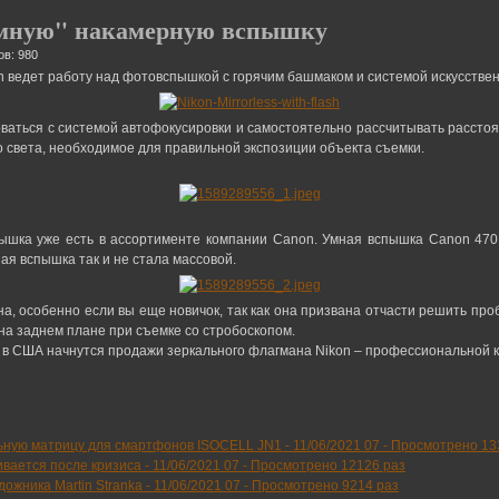
умную" накамерную вспышку
ов: 980
 ведет работу над фотовспышкой с горячим башмаком и системой искусствен
аться с системой автофокусировки и самостоятельно рассчитывать расстоя
 света, необходимое для правильной экспозиции объекта съемки.
шка уже есть в ассортименте компании Canon. Умная вспышка Canon 470E
ная вспышка так и не стала массовой.
, особенно если вы еще новичок, так как она призвана отчасти решить пр
а заднем плане при съемке со стробоскопом.
ая в США начнутся продажи зеркального флагмана Nikon – профессиональной 
ьную матрицу для смартфонов ISOCELL JN1 -
11/06/2021 07
-
Просмотрено 13
вается после кризиса -
11/06/2021 07
-
Просмотрено 12126 раз
ожника Martin Stranka -
11/06/2021 07
-
Просмотрено 9214 раз