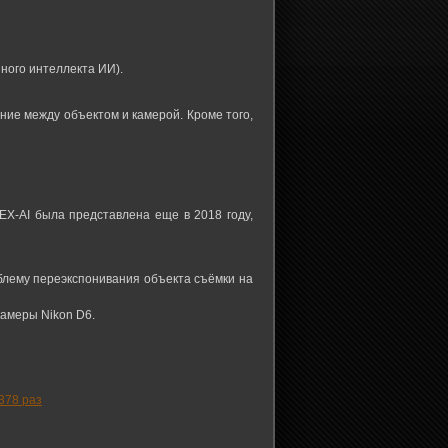
ного интеллекта ИИ).
ние между объектом и камерой. Кроме того,
X-AI была представлена еще в 2018 году,
облему переэкспонивания объекта съёмки на
камеры Nikon D6.
378 раз