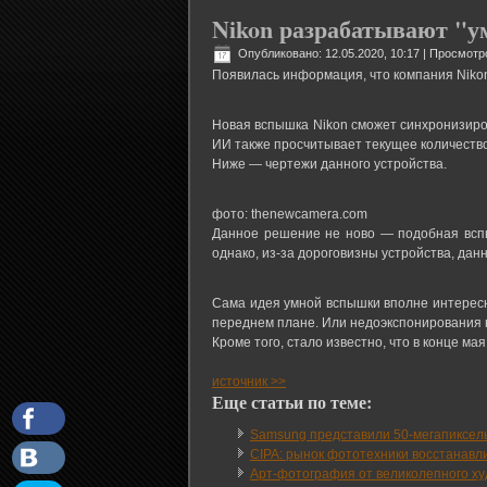
Nikon разрабатывают "
Опубликовано: 12.05.2020, 10:17
| Просмотр
Появилась информация, что компания Nikon
Новая вспышка Nikon сможет синхронизиров
ИИ также просчитывает текущее количество
Ниже — чертежи данного устройства.
фото: thenewcamera.com
Данное решение не ново — подобная вспы
однако, из-за дороговизны устройства, дан
Сама идея умной вспышки вполне интересна
переднем плане. Или недоэкспонирования н
Кроме того, стало известно, что в конце м
источник >>
Еще статьи по теме:
Samsung представили 50-мегапиксел
CIPA: рынок фототехники восстанавли
Арт-фотография от великолепного худ