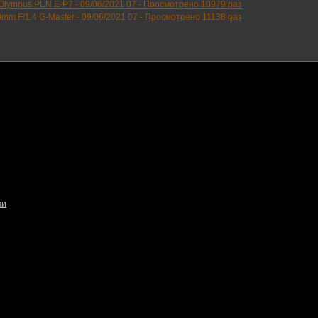
Olympus PEN E-P7 -
09/06/2021 07
-
Просмотрено 10979 раз
mm F/1.4 G-Master -
09/06/2021 07
-
Просмотрено 11138 раз
ми