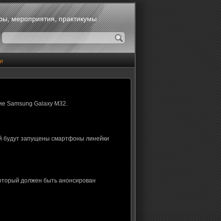
оры, мероприятия, практикумы
и
ие Samsung Galaxy M32.
ой будут запущены смартфоны линейки
который должен быть анонсирован