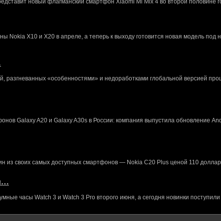
редставит новый флагманский смартфон Xiaomi Mi Mix 4 во второй половине г
 Nokia X10 и X20 в апреле, а теперь к выходу готовится новая модель под 
…
й, разгневанных «особенностями» и недоработками глобальной версией про
нов Galaxy A20 и Galaxy A30s в России: компания выпустила обновление And
ин из своих самых доступных смартфонов — Nokia C20 Plus ценой 110 доллар
кл…
ные часы Watch 3 и Watch 3 Pro второго июня, а сегодня новинки поступили 