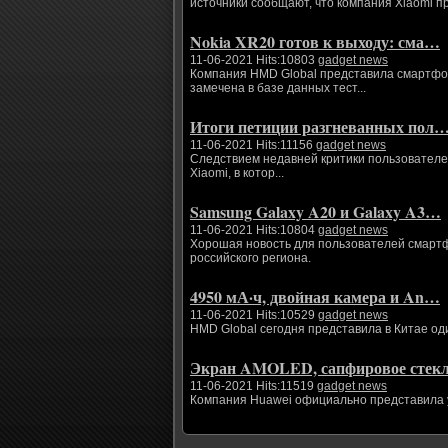
источники сообщают, что компания Xiaomi п
Nokia XR20 готов к выходу: сма…
11-06-2021 Hits:10803
gadget news
Компания HMD Global представила смартфоны
замечена в базе данных тест...
Итоги петиции разгневанных пол
11-06-2021 Hits:11156
gadget news
Следствием недавней критики пользователе
Xiaomi, в котор...
Samsung Galaxy A20 и Galaxy A3…
11-06-2021 Hits:10804
gadget news
Хорошая новость для пользователей смартфо
российского региона.
4950 мА·ч, двойная камера и An…
11-06-2021 Hits:10529
gadget news
HMD Global сегодня представила в Китае од
Экран AMOLED, сапфировое сте
11-06-2021 Hits:11519
gadget news
Компания Huawei официально представила ум