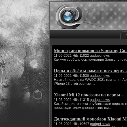
Монстр автономности Samsung G
11-06-2021 Hits:11822
gadget news
Как уже сообщалось, компания Samsung гото
Цены и объёмы памяти всех верс
11-06-2021 Hits:11530
gadget news
На этой неделе на WWDC 2021 компания App
iPhone 13 этой осенью. ...
Xiaomi Mi 12 показали на первы…
11-06-2021 Hits:11315
gadget news
Китайские источники опубликовали первые 
производителем в конце этого год...
Долгожданный моноблок Xiaomi 
11-06-2021 Hits:10697
gadget news