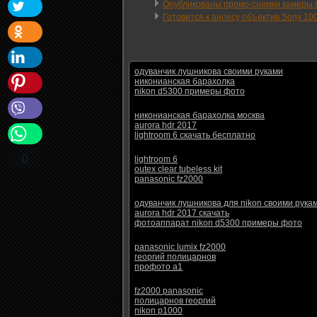
Опубликованы промо-снимки камеры 
Готовится к анонсу объектив Sony 100
одуванчик лушникова своими руками
никонианская барахолка
nikon d5300 примеры фото
никонианская барахолка москва
aurora hdr 2017
lightroom 6 скачать бесплатно
0
lightroom 6
outex clear tubeless kit
panasonic fz2000
одуванчик лушникова для nikon своими рука
aurora hdr 2017 скачать
фотоаппарат nikon d5300 примеры фото
panasonic lumix fz2000
георгий полицарнов
профото а1
fz2000 panasonic
полицарнов георгий
nikon p1000