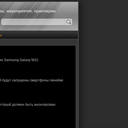
оры, мероприятия, практикумы
и
ие Samsung Galaxy M32.
ой будут запущены смартфоны линейки
который должен быть анонсирован