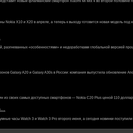
редставит новый флагманский смартфон Xiaomi Mi Mix 4 во второй половине г
 Nokia X10 и X20 в апреле, а теперь к выходу готовится новая модель под 
…
й, разгневанных «особенностями» и недоработками глобальной версией про
нов Galaxy A20 и Galaxy A30s в России: компания выпустила обновление And
ин из своих самых доступных смартфонов — Nokia C20 Plus ценой 110 доллар
кл…
ные часы Watch 3 и Watch 3 Pro второго июня, а сегодня новинки поступили 