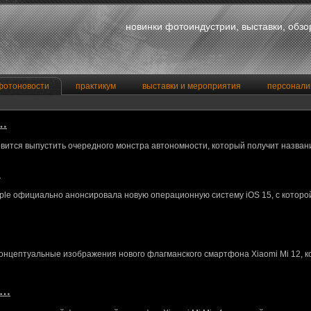
новинки фотоиндустрии, выставки, обз
фотоновости
практикум
выставки и мероприятия
персонали
a…
вится выпустить очередного монстра автономности, который получит назван
…
le официально анонсировала новую операционную систему iOS 15, с котор
концептуальные изображения нового флагманского смартфона Xiaomi Mi 12, 
M…