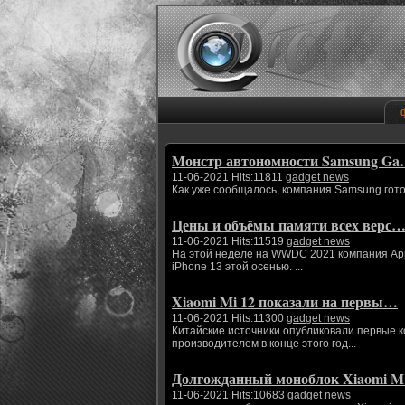
Монстр автономности Samsung G
11-06-2021 Hits:11811
gadget news
Как уже сообщалось, компания Samsung гото
Цены и объёмы памяти всех верс
11-06-2021 Hits:11519
gadget news
На этой неделе на WWDC 2021 компания App
iPhone 13 этой осенью. ...
Xiaomi Mi 12 показали на первы…
11-06-2021 Hits:11300
gadget news
Китайские источники опубликовали первые 
производителем в конце этого год...
Долгожданный моноблок Xiaomi 
11-06-2021 Hits:10683
gadget news