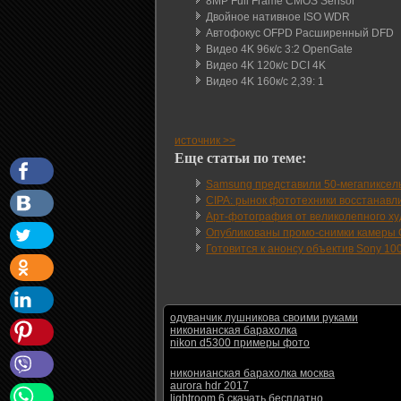
8MP Full Frame CMOS Sensor
Двойное нативное ISO WDR
Автофокус OFPD Расширенный DFD
Видео 4K 96к/с 3:2 OpenGate
Видео 4K 120к/с DCI 4K
Видео 4K 160к/с 2,39: 1
источник >>
Еще статьи по теме:
Samsung представили 50-мегапиксел
CIPA: рынок фототехники восстанавли
Арт-фотография от великолепного худ
Опубликованы промо-снимки камеры 
Готовится к анонсу объектив Sony 100
одуванчик лушникова своими руками
никонианская барахолка
nikon d5300 примеры фото
никонианская барахолка москва
aurora hdr 2017
lightroom 6 скачать бесплатно