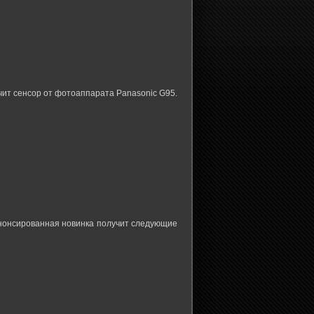
учит сенсор от фотоаппарата Panasonic G95.
 анонсированная новинка получит следующие