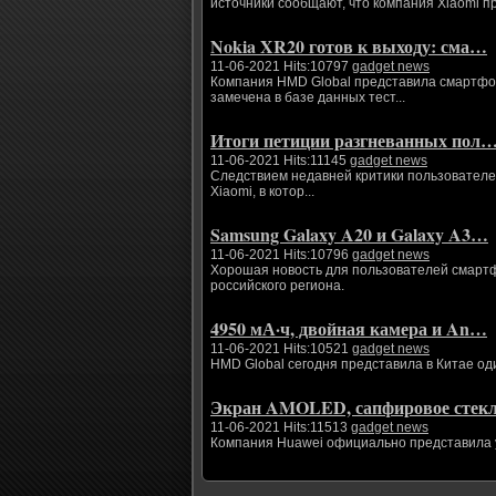
источники сообщают, что компания Xiaomi п
Nokia XR20 готов к выходу: сма…
11-06-2021 Hits:10797
gadget news
Компания HMD Global представила смартфоны
замечена в базе данных тест...
Итоги петиции разгневанных пол
11-06-2021 Hits:11145
gadget news
Следствием недавней критики пользователе
Xiaomi, в котор...
Samsung Galaxy A20 и Galaxy A3…
11-06-2021 Hits:10796
gadget news
Хорошая новость для пользователей смартфо
российского региона.
4950 мА·ч, двойная камера и An…
11-06-2021 Hits:10521
gadget news
HMD Global сегодня представила в Китае од
Экран AMOLED, сапфировое сте
11-06-2021 Hits:11513
gadget news
Компания Huawei официально представила ум