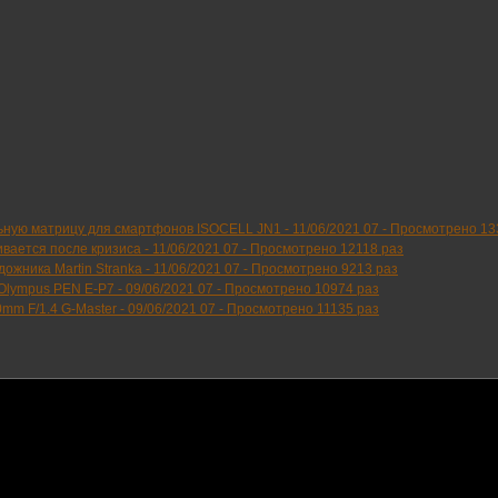
ьную матрицу для смартфонов ISOCELL JN1 -
11/06/2021 07
-
Просмотрено 13
вается после кризиса -
11/06/2021 07
-
Просмотрено 12118 раз
ожника Martin Stranka -
11/06/2021 07
-
Просмотрено 9213 раз
Olympus PEN E-P7 -
09/06/2021 07
-
Просмотрено 10974 раз
mm F/1.4 G-Master -
09/06/2021 07
-
Просмотрено 11135 раз