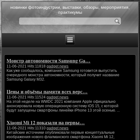
новинки фотоиндустрии, выставки, обзоры, мероприятия,
практикумы
Монстр автономности Samsung Ga…
11-06-2021 Hits:11818
gadget news
Как уже сообщалось, компания Samsung готовится выпустить
очередного монстра автономности, который получит название
Samsung Galaxy M32.
Цены и объёмы памяти всех верс…
11-06-2021 Hits:11524
gadget news
На этой неделе на WWDC 2021 компания Apple официально
анонсировала новую операционную систему iOS 15, с которой
будут запущены смартфоны линейки iPhone 13 этой осенью. ...
Xiaomi Mi 12 показали на первы…
11-06-2021 Hits:11310
gadget news
Китайские источники опубликовали первые концептуальные
изображения нового флагманского смартфона Xiaomi Mi 12,