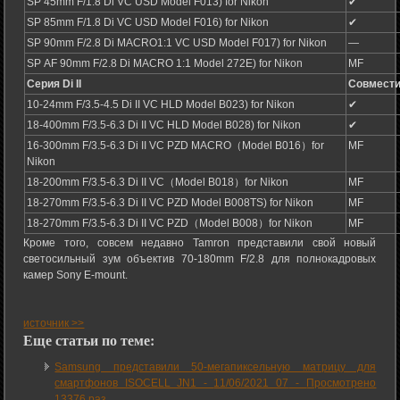
SP 45mm F/1.8 Di VC USD Model F013) for Nikon
✔
SP 85mm F/1.8 Di VC USD Model F016) for Nikon
✔
SP 90mm F/2.8 Di MACRO1:1 VC USD Model F017) for Nikon
―
SP AF 90mm F/2.8 Di MACRO 1:1 Model 272E) for Nikon
MF
Серия Di II
Совмест
10-24mm F/3.5-4.5 Di II VC HLD Model B023) for Nikon
✔
18-400mm F/3.5-6.3 Di II VC HLD Model B028) for Nikon
✔
16-300mm F/3.5-6.3 Di II VC PZD MACRO（Model B016）for
MF
Nikon
18-200mm F/3.5-6.3 Di II VC（Model B018）for Nikon
MF
18-270mm F/3.5-6.3 Di II VC PZD Model B008TS) for Nikon
MF
18-270mm F/3.5-6.3 Di II VC PZD（Model B008）for Nikon
MF
Кроме того, совсем недавно Tamron представили свой новый
светосильный зум объектив 70-180mm F/2.8 для полнокадровых
камер Sony E-mount.
источник >>
Еще статьи по теме:
Samsung представили 50-мегапиксельную матрицу для
смартфонов ISOCELL JN1 -
11/06/2021 07
-
Просмотрено
13376 раз