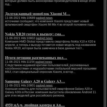
который должен быть анонсирован производителем в конце этого
год...
Долгожданный моноблок Xiaomi M…
11-06-2021 Hits:10689
gadget news
источники сообщают, что компания Xiaomi представит новый
флагманский смартфон Xiaomi Mi Mix 4 во второй половине года.
Nokia XR20 готов к выходу: сма…
11-06-2021 Hits:10802
gadget news
Компания HMD Global представила смартфоны Nokia X10 и X20 в
апреле, а теперь к выходу готовится новая модель под названием
Nokia XR20, которая была замечена в базе данных тест...
Итоги петиции разгневанных пол…
11-06-2021 Hits:11154
gadget news
Следствием недавней критики пользователей, разгневанных
«особенностями» и недоработками глобальной версией прошивки
MIUI, стал официальный опросник Xiaomi, в котор...
Samsung Galaxy A20 и Galaxy A3…
11-06-2021 Hits:10801
gadget news
Хорошая новость для пользователей смартфонов Galaxy A20 и
Galaxy A30s в России: компания выпустила обновление Android 11
для этих моделей для российского региона.
4950 мА·ч, двойная камера и An…