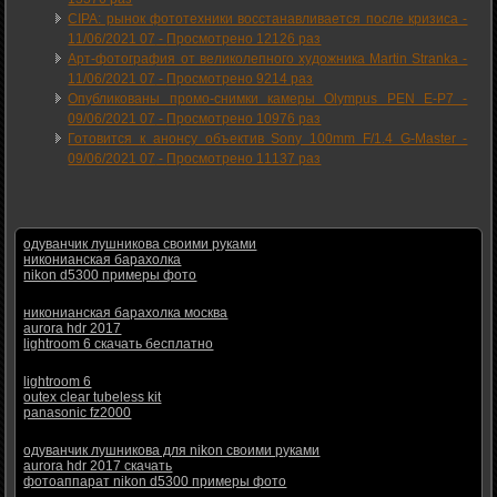
CIPA: рынок фототехники восстанавливается после кризиса -
11/06/2021 07
-
Просмотрено 12126 раз
Арт-фотография от великолепного художника Martin Stranka -
11/06/2021 07
-
Просмотрено 9214 раз
Опубликованы промо-снимки камеры Olympus PEN E-P7 -
09/06/2021 07
-
Просмотрено 10976 раз
Готовится к анонсу объектив Sony 100mm F/1.4 G-Master -
09/06/2021 07
-
Просмотрено 11137 раз
одуванчик лушникова своими руками
никонианская барахолка
nikon d5300 примеры фото
никонианская барахолка москва
aurora hdr 2017
lightroom 6 скачать бесплатно
lightroom 6
outex clear tubeless kit
panasonic fz2000
одуванчик лушникова для nikon своими руками
aurora hdr 2017 скачать
фотоаппарат nikon d5300 примеры фото