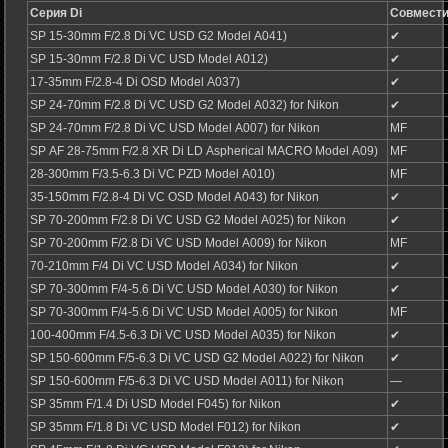
Серия Di
Совмест
SP 15-30mm F/2.8 Di VC USD G2 Model A041)
✔
SP 15-30mm F/2.8 Di VC USD Model A012)
✔
17-35mm F/2.8-4 Di OSD Model A037)
✔
SP 24-70mm F/2.8 Di VC USD G2 Model A032) for Nikon
✔
SP 24-70mm F/2.8 Di VC USD Model A007) for Nikon
MF
SP AF 28-75mm F/2.8 XR Di LD Aspherical MACRO Model A09)
MF
28-300mm F/3.5-6.3 Di VC PZD Model A010)
MF
35-150mm F/2.8-4 Di VC OSD Model A043) for Nikon
✔
SP 70-200mm F/2.8 Di VC USD G2 Model A025) for Nikon
✔
SP 70-200mm F/2.8 Di VC USD Model A009) for Nikon
MF
70-210mm F/4 Di VC USD Model A034) for Nikon
✔
SP 70-300mm F/4-5.6 Di VC USD Model A030) for Nikon
✔
SP 70-300mm F/4-5.6 Di VC USD Model A005) for Nikon
MF
100-400mm F/4.5-6.3 Di VC USD Model A035) for Nikon
✔
SP 150-600mm F/5-6.3 Di VC USD G2 Model A022) for Nikon
✔
SP 150-600mm F/5-6.3 Di VC USD Model A011) for Nikon
―
SP 35mm F/1.4 Di USD Model F045) for Nikon
✔
SP 35mm F/1.8 Di VC USD Model F012) for Nikon
✔