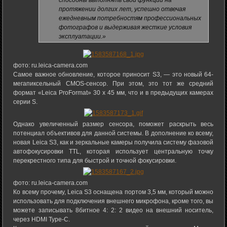
способны выполнять свои функции на
протяжении долгих лет, успешно отвечая
ежедневным потребностям профессиональных
фотографов и выдерживая жесткие условия
эксплуатации.»
фото: ru.leica-camera.com
Самое важное обновление, которое приносит S3, — это новый 64-
мегапиксельный CMOS-сенсор. При этом, это тот же средний
формат «Leica ProFormat» 30 x 45 мм, что и в предыдущих камерах
серии S.
Однако увеличенный размер сенсора, поможет раскрыть весь
потенциал объективов для данной системы. В дополнение ко всему,
новая Leica S3, как и зеркальные камеры получила систему фазовой
автофокусировки TTL, которая использует центральную точку
перекрестного типа для быстрой и точной фокусировки.
фото: ru.leica-camera.com
Ко всему прочему, Leica S3 оснащена портом 3,5 мм, который можно
использовать для подключения внешнего микрофона, кроме того, вы
можете записывать 8битное 4: 2: 2 видео на внешний носитель,
через HDMI Type-C.