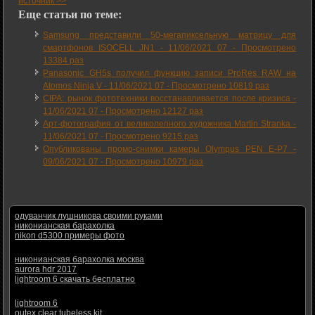
источник >>
Еще статьи по теме:
Samsung представили 50-мегапиксельную матрицу для
смартфонов ISOCELL JN1 -
11/06/2021 07
-
Просмотрено
13384 раз
Panasonic GH5s получил функцию записи ProRes RAW на
Atomos Ninja V -
11/06/2021 07
-
Просмотрено 10819 раз
CIPA: рынок фототехники восстанавливается после кризиса -
11/06/2021 07
-
Просмотрено 12127 раз
Арт-фотография от великолепного художника Martin Stranka -
11/06/2021 07
-
Просмотрено 9215 раз
Опубликованы промо-снимки камеры Olympus PEN E-P7 -
09/06/2021 07
-
Просмотрено 10979 раз
одуванчик лушникова своими руками
никонианская барахолка
nikon d5300 примеры фото
никонианская барахолка москва
aurora hdr 2017
lightroom 6 скачать бесплатно
lightroom 6
outex clear tubeless kit