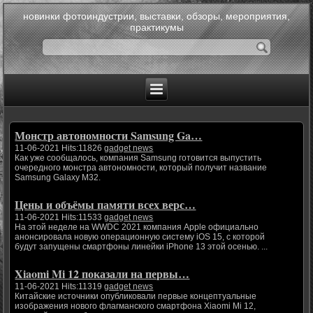
новинки фотоиндустрии, выставки, обзоры, мероприятия,
практикумы
Монстр автономности Samsung Ga…
11-06-2021 Hits:11826
gadget news
Как уже сообщалось, компания Samsung готовится выпустить
очередного монстра автономности, который получит название
Samsung Galaxy M32.
Цены и объёмы памяти всех верс…
11-06-2021 Hits:11533
gadget news
На этой неделе на WWDC 2021 компания Apple официально
анонсировала новую операционную систему iOS 15, с которой
будут запущены смартфоны линейки iPhone 13 этой осенью. ...
Xiaomi Mi 12 показали на первы…
11-06-2021 Hits:11319
gadget news
Китайские источники опубликовали первые концептуальные
изображения нового флагманского смартфона Xiaomi Mi 12,