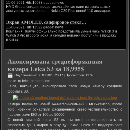
11-06-2021 Hits:10533
gadget news
HMD Global сегодня представила в Китае один из своих самых
доступных смартфонов — Nokia C20 Plus ценой 110 долларов.
Экран AMOLED, сапфировое стекл…
11-06-2021 Hits:11522
gadget news
Компания Huawei официально представила умные часы Watch 3 и
Watch 3 Pro второго июня, а сегодня новинки поступили в продажу
в Китае.
Анонсирована среднеформатная
камера Leica S3 за 18,995$
Опубликовано: 06.03.2020, 23:17
| Просмотров: 1374
фото: ru.leica-camera.com
Leica, наконец-то, анонсировала свою новую камеру среднего
формата S3.
Камера получила новый 64-мегапиксельный CMOS-сенсор, кроме
того, новинку оснастили расширенной светочувствительностью с
параметрами ISO от 100 до 50000.
С новой камерой Leica S3 вы сможете фотографировать со
скоростью до 3 кадров в секунду. Также, Leica S3 поддерживает