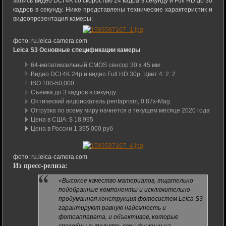
запись видео DCI 4K со скоростью 24 кадра в секунду и Full HD до 30
кадров в секунду. Ниже представлены технические характеристик и
видеопрезентация камеры:
фото: ru.leica-camera.com
Leica S3 Основные спецификации камеры
64-мегапиксельный CMOS сенсор 30 x 45 мм
Видео DCI 4K 24р и видео Full HD 30р. Цвет 4: 2: 2
ISO 100-50,000
Съемка до 3 кадров в секунду
Оптический видоискатель pentaprism, 0.87x-Mag
Отгрузка по всему миру начнется в текущем месяце 2020 года
Цена в США: $ 18,995
Цена в России 1 395 000 руб
фото: ru.leica-camera.com
Из пресс-релиза:
«Высокое качество материалов, тщательно
подобранные компоненты и исключительно
продуманная конструкция фотосистем Leica S3
гарантируют равную надежность и
фотоаппарата, и объективов, которые