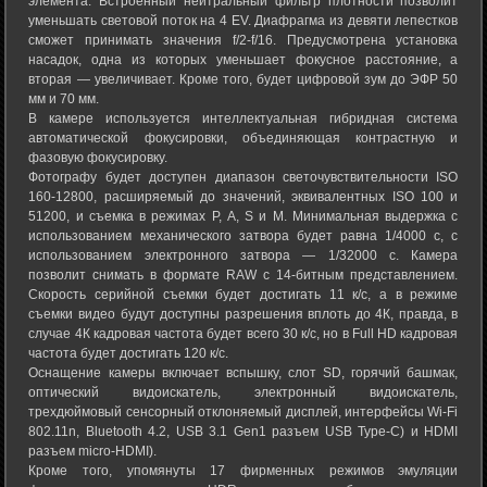
элемента. Встроенный нейтральный фильтр плотности позволит
уменьшать световой поток на 4 EV. Диафрагма из девяти лепестков
сможет принимать значения f/2-f/16. Предусмотрена установка
насадок, одна из которых уменьшает фокусное расстояние, а
вторая — увеличивает. Кроме того, будет цифровой зум до ЭФР 50
мм и 70 мм.
В камере используется интеллектуальная гибридная система
автоматической фокусировки, объединяющая контрастную и
фазовую фокусировку.
Фотографу будет доступен диапазон светочувствительности ISO
160-12800, расширяемый до значений, эквивалентных ISO 100 и
51200, и съемка в режимах P, A, S и M. Минимальная выдержка с
использованием механического затвора будет равна 1/4000 с, с
использованием электронного затвора — 1/32000 с. Камера
позволит снимать в формате RAW с 14-битным представлением.
Скорость серийной съемки будет достигать 11 к/с, а в режиме
съемки видео будут доступны разрешения вплоть до 4К, правда, в
случае 4К кадровая частота будет всего 30 к/с, но в Full HD кадровая
частота будет достигать 120 к/с.
Оснащение камеры включает вспышку, слот SD, горячий башмак,
оптический видоискатель, электронный видоискатель,
трехдюймовый сенсорный отклоняемый дисплей, интерфейсы Wi-Fi
802.11n, Bluetooth 4.2, USB 3.1 Gen1 разъем USB Type-C) и HDMI
разъем micro-HDMI).
Кроме того, упомянуты 17 фирменных режимов эмуляции