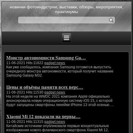
новинки фотоиндустрии, выставки, обзоры, мероприятия,
практикумы
Монстр автономности Samsung Ga…
11-06-2021 Hits:11822
gadget news
Как уже сообщалось, компания Samsung готовится выпустить
очередного монстра автономности, который получит название
Samsung Galaxy M32.
Цены и объёмы памяти всех верс…
11-06-2021 Hits:11530
gadget news
На этой неделе на WWDC 2021 компания Apple официально
анонсировала новую операционную систему iOS 15, с которой
будут запущены смартфоны линейки iPhone 13 этой осенью. ...
Xiaomi Mi 12 показали на первы…
11-06-2021 Hits:11315
gadget news
Китайские источники опубликовали первые концептуальные
изображения нового флагманского смартфона Xiaomi Mi 12,