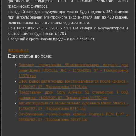
фотопленки, поддержка HDR и наличие большого числа
графических фильтров.
На одной зарядке аккумулятора можно будет сделать 350 снимков
при использовании электронного видоискателя или до 420 кадров,
если пользоваться оптическим видоискателем.
При габаритах 74,8 х 128,0 х 53,3 мм камера с аккумулятором и
картой памяти будет весить 478 г.
Сведений о сроке начала продаж и цене пока нет.
источник >>
Еще статьи по теме:
Samsung представили 50-мегапиксельную матрицу для
смартфонов ISOCELL JN1 -
11/06/2021 07
-
Просмотрено
13378 раз
CIPA: рынок фототехники восстанавливается после кризиса -
11/06/2021 07
-
Просмотрено 12126 раз
Представлен дрон Sony AirPeak S1 стоимостью 9 000
долларов -
11/06/2021 07
-
Просмотрено 11770 раз
Арт-фотография от великолепного художника Martin Stranka -
11/06/2021 07
-
Просмотрено 9214 раз
Опубликованы промо-снимки камеры Olympus PEN E-P7 -
09/06/2021 07
-
Просмотрено 10979 раз