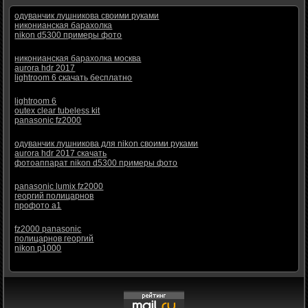
одуванчик лушникова своими руками
никонианская барахолка
nikon d5300 примеры фото
никонианская барахолка москва
aurora hdr 2017
lightroom 6 скачать бесплатно
lightroom 6
outex clear tubeless kit
panasonic fz2000
одуванчик лушникова для nikon своими руками
aurora hdr 2017 скачать
фотоаппарат nikon d5300 примеры фото
panasonic lumix fz2000
георгий полицарнов
профото а1
fz2000 panasonic
полицарнов георгий
nikon p1000