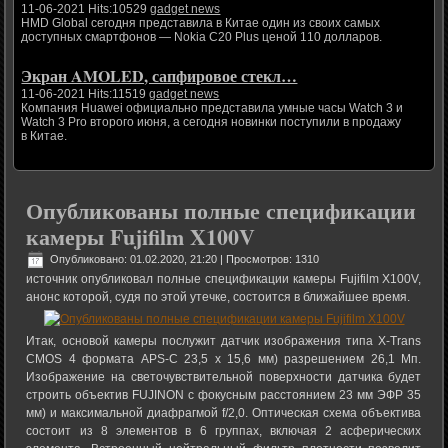
11-06-2021 Hits:10529
gadget news
HMD Global сегодня представила в Китае один из своих самых
доступных смартфонов — Nokia C20 Plus ценой 110 долларов.
Экран AMOLED, сапфировое стекл…
11-06-2021 Hits:11519
gadget news
Компания Huawei официально представила умные часы Watch 3 и
Watch 3 Pro второго июня, а сегодня новинки поступили в продажу
в Китае.
Опубликованы полные спецификации
камеры Fujifilm X100V
Опубликовано: 01.02.2020, 21:20
| Просмотров: 1310
источник опубликовал полные спецификации камеры Fujifilm X100V,
анонс которой, судя по этой утечке, состоится в ближайшее время.
Итак, основой камеры послужит датчик изображения типа X-Trans
CMOS 4 формата APS-C 23,5 x 15,6 мм) разрешением 26,1 Мп.
Изображение на светочувствительной поверхности датчика будет
строить объектив FUJINON с фокусным расстоянием 23 мм ЭФР 35
мм) и максимальной диафрагмой f/2,0. Оптическая схема объектива
состоит из 8 элементов в 6 группах, включая 2 асферических