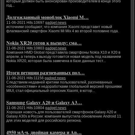
который должен быть анонсирован производителем в конце этого
год...
Долгожданный моноблок Xiaomi M…
11-06-2021 Hits:10697
gadget news
источники сообщают, что компания Xiaomi представит новый
флагманский смартфон Xiaomi Mi Mix 4 во второй половине года.
Nokia XR20 готов к выходу: сма…
11-06-2021 Hits:10803
gadget news
Компания HMD Global представила смартфоны Nokia X10 и X20 в
апреле, а теперь к выходу готовится новая модель под названием
Nokia XR20, которая была замечена в базе данных тест...
Итоги петиции разгневанных пол…
11-06-2021 Hits:11156
gadget news
Следствием недавней критики пользователей, разгневанных
«особенностями» и недоработками глобальной версией прошивки
MIUI, стал официальный опросник Xiaomi, в котор...
Samsung Galaxy A20 и Galaxy A3…
11-06-2021 Hits:10804
gadget news
Хорошая новость для пользователей смартфонов Galaxy A20 и
Galaxy A30s в России: компания выпустила обновление Android 11
для этих моделей для российского региона.
4950 мА·ч, двойная камера и An…