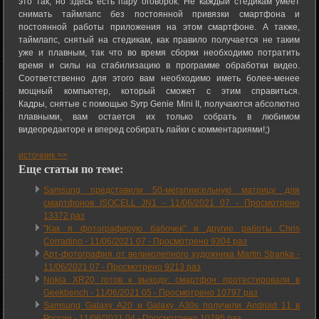
это так, но здесь есть пару оговорок. Не каждый стедикам умеет
снимать таймлапс без постоянной привязки смартфона и
постоянной работы приложения на этом смартфоне. А также,
таймлапс, снятый на стедикам, как правило получается не таким
уже и плавным, так что во время сборки необходимо потратить
время и силы на стабилизацию в программе обработки видео.
Соответственно для этого вам необходимо иметь более-менее
мощный компьютер, который сможет с этим справиться.
Кадры, снятые с помощью Syrp Genie Mini II, получаются абсолютно
плавными, вам остается их только собрать в любимом
видеоредакторе и вперед собирать лайки c комментариями!;)
источник >>
Еще статьи по теме:
Samsung представили 50-мегапиксельную матрицу для
смартфонов ISOCELL JN1 -
11/06/2021 07
-
Просмотрено
13372 раз
"Как я фотографирую бабочек" и другие работы Chris
Corradino -
11/06/2021 07
-
Просмотрено 9304 раз
Арт-фотография от великолепного художника Martin Stranka -
11/06/2021 07
-
Просмотрено 9213 раз
Nokia XR20 готов к выходу: смартфон протестировали в
Geekbench -
11/06/2021 05
-
Просмотрено 10797 раз
Samsung Galaxy A20 и Galaxy A30s получили Android 11 в
России -
11/06/2021 04
-
Просмотрено 10795 раз