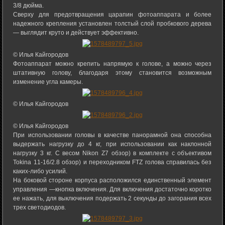
3/8 дюйма.
Сверху для предотвращения царапин фотоаппарата и более
надежного крепления установлен толстый слой пробкового дерева
— выглядит круто и действует эффективно.
© Илья Кайгородов
Фотоаппарат можно крепить напрямую к голове, а можно через
штативную голову, благодаря этому становится возможным
изменение угла камеры.
© Илья Кайгородов
© Илья Кайгородов
При использовании головы в качестве панорамной она способна
выдержать нагрузку до 4 кг, при использовании как наклонной
нагрузку 3 кг. C весом Nikon Z7 обзор) в комплекте с объективом
Tokina 11-16/2.8 обзор) и переходником FTZ голова справилась без
каких-либо усилий.
На боковой стороне корпуса расположился единственный элемент
управления —кнопка включения. Для включения достаточно коротко
ее нажать, для выключения подержать 2 секунды до загорания всех
трех светодиодов.