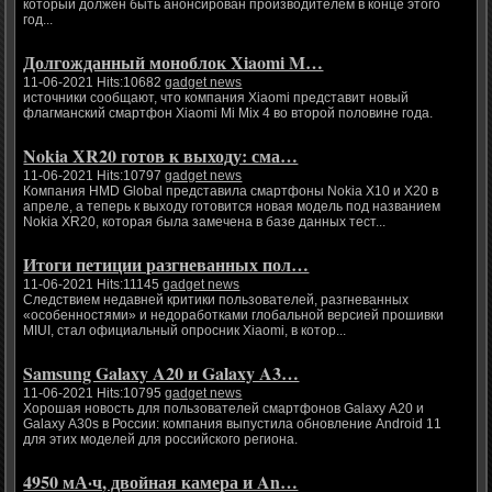
который должен быть анонсирован производителем в конце этого
год...
Долгожданный моноблок Xiaomi M…
11-06-2021 Hits:10682
gadget news
источники сообщают, что компания Xiaomi представит новый
флагманский смартфон Xiaomi Mi Mix 4 во второй половине года.
Nokia XR20 готов к выходу: сма…
11-06-2021 Hits:10797
gadget news
Компания HMD Global представила смартфоны Nokia X10 и X20 в
апреле, а теперь к выходу готовится новая модель под названием
Nokia XR20, которая была замечена в базе данных тест...
Итоги петиции разгневанных пол…
11-06-2021 Hits:11145
gadget news
Следствием недавней критики пользователей, разгневанных
«особенностями» и недоработками глобальной версией прошивки
MIUI, стал официальный опросник Xiaomi, в котор...
Samsung Galaxy A20 и Galaxy A3…
11-06-2021 Hits:10795
gadget news
Хорошая новость для пользователей смартфонов Galaxy A20 и
Galaxy A30s в России: компания выпустила обновление Android 11
для этих моделей для российского региона.
4950 мА·ч, двойная камера и An…