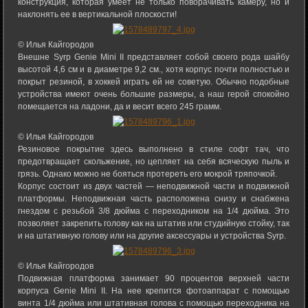
конструкция, которая умеет не только поворачивать камеру, но и
наклонять ее в вертикальной плоскости!
© Илья Кайгородов
Внешне Syrp Genie Mini II представляет собой своего рода шайбу
высотой 4,6 см и в диаметре 9,2 см., хотя корпус почти полностью и
покрыт резиной, в хоккей играть ей не советую. Обычно подобные
устройства имеют очень большие размеры, а наш герой спокойно
помещается на ладони, да и весит всего 245 грамм.
© Илья Кайгородов
Резиновое покрытие здесь выполнено в стиле софт тач, что
предотвращает скольжение, но цепляет на себя всяческую пыль и
грязь. Однако можно не бояться протереть его мокрой тряпочкой.
Корпус состоит из двух частей — неподвижной части и подвижной
платформы. Неподвижная часть расположена снизу и снабжена
гнездом с резьбой 3/8 дюйма с переходником на 1/4 дюйма. Это
позволяет закрепить голову как на штатив или студийную стойку, так
и на штативную голову или на другие аксессуары и устройства Syrp.
© Илья Кайгородов
Подвижная платформа занимает 90 процентов верхней части
корпуса Genie Mini II. На нее крепится фотоаппарат с помощью
винта 1/4 дюйма или штативная голова с помощью переходника на