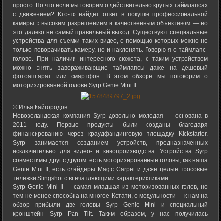
просто. Но что если мы говорим о действительно крутых таймлапсах
с движением? Кто-то найдет ответ в покупке профессиональной
камеры с высоким разрешением и качественным объективом — но
это далеко не самый правильный выход. Существуют специальные
устройства для съемки таких видео, с помощью которых можно не
только поворачивать камеру, но и наклонять. Говорю я о таймлапс-
голове. При наличии интересного сюжета, с таким устройством
можно снять завораживающие таймлапсы даже на дешевый
фотоаппарат или смартфон. В этом обзоре мы поговорим о
моторизированной голове Syrp Genie Mini II.
© Илья Кайгородов
Новозеландская компания Syrp довольно молодая — основана в
2011 году. Первые продукты были созданы благодаря
финансированию через краудфандинговую площадку Kickstarter.
Syrp занимается созданием устройств, предназначенных
исключительно для видео- и кинопроизводства. Устройства Syrp
совместимы друг с другом: есть моторизированные головы, как наша
Genie Mini II, есть слайдеры Magic Carpet и даже целые тросовые
тележки Slingshot с впечатляющими характеристиками.
Syrp Genie Mini II — самая младшая из моторизованных голов, но
тем не менее способна на многое. Кстати, о модульности — к нам на
обзор прибыли две головы Syrp Genie Mini и специальный
кронштейн Syrp Pan Tilt. Таким образом, у нас получилась