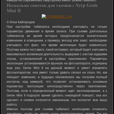
камеры на современных смартфонах имеют режим таймлапс.
Несколько советов для съемки с Syrp Genie
Mini II
© Илья Кайгородов
При настройке таймлапса необходимо учитывать не только
параметры движения и время записи. При съемке длительных
таймлапсов во время которых предполагается значительное
изменение в освещении, к примеру, восход или закат, необходимо
учитывать тот факт, что время экспозиции будет изменяться.
Поэтому важно поставить такой интервал, который будет учитывать
максимально возможную длительность выдержки с учетом задержки
спуска, установленной в настройках приложения. Параметры
экспозиции устанавливаются вручную на фотоаппарате, подчеркну
еще раз, Genie Mini II на данный момент е умеет управлять
фотоаппаратом, она умеет только давать сигнал на спуск. Но, как
обещает компания, в будущих обновлениях мы получим полный
контроль над камерой, что позволит устанавливать основные
параметры экспозиции непосредственно через приложение.
Поэтому, если в определенный момент идет экспонирование, а у
Genie Mini II подошло время сделать очередной поворот, она его
сделает и снимок получится смазанным, что испортит всю вашу
работу.
Именно поэтому для съемки таймлапс необходимо отключать
автофокус, чтобы вы могли точно контролировать время. Так как