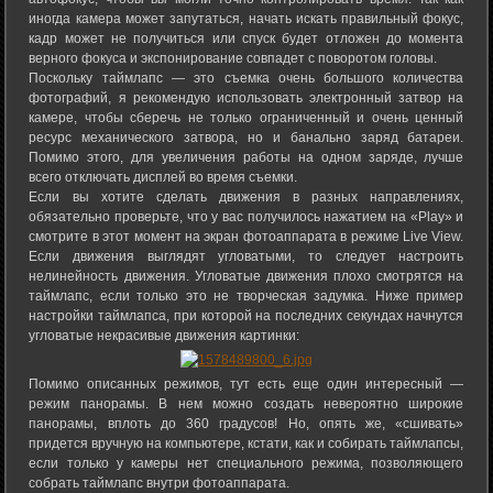
иногда камера может запутаться, начать искать правильный фокус,
кадр может не получиться или спуск будет отложен до момента
верного фокуса и экспонирование совпадет с поворотом головы.
Поскольку таймлапс — это съемка очень большого количества
фотографий, я рекомендую использовать электронный затвор на
камере, чтобы сберечь не только ограниченный и очень ценный
ресурс механического затвора, но и банально заряд батареи.
Помимо этого, для увеличения работы на одном заряде, лучше
всего отключать дисплей во время съемки.
Если вы хотите сделать движения в разных направлениях,
обязательно проверьте, что у вас получилось нажатием на «Play» и
смотрите в этот момент на экран фотоаппарата в режиме Live View.
Если движения выглядят угловатыми, то следует настроить
нелинейность движения. Угловатые движения плохо смотрятся на
таймлапс, если только это не творческая задумка. Ниже пример
настройки таймлапса, при которой на последних секундах начнутся
угловатые некрасивые движения картинки:
Помимо описанных режимов, тут есть еще один интересный —
режим панорамы. В нем можно создать невероятно широкие
панорамы, вплоть до 360 градусов! Но, опять же, «сшивать»
придется вручную на компьютере, кстати, как и собирать таймлапсы,
если только у камеры нет специального режима, позволяющего
собрать таймлапс внутри фотоаппарата.