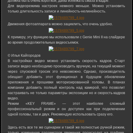
должна быть очень короткой, дабы избежать смаза в кадре.
Для видеорежима настроек немного меньше. Можно установить
только длительность записи и линейность-нелинейность.
Движения фотоаппарата можно зациклить, что очень удобно.
К примеру, эту функцию мы использовали с Genie Mini II на слайдере
во время продолжительных видеосъемок.
© Илья Кайгородов
В настройках видео можно установить скорость кадров. Старт
записи видео необходимо производить вручную, на текущий момент
через спусковой тросик это невозможно. Однако, производитель
обещает добавить этот функционал в будущем обновлении
приложения и прошивки моторизированной головы. В планах
компании добавить полный контроль над камерой, что позволит
настраивать не только параметры экспозиции но и скорость кадров
видео.
Режим «KEY FRAME» — этот наиболее сложный
профессиональный режим и он доступен как при подключении
одной головы, так и двух. Рекомендую использовать сразу его.
Здесь есть все те же сценарии и такой же полностью ручной режим,
только изменение параметров движения происходит на графике.