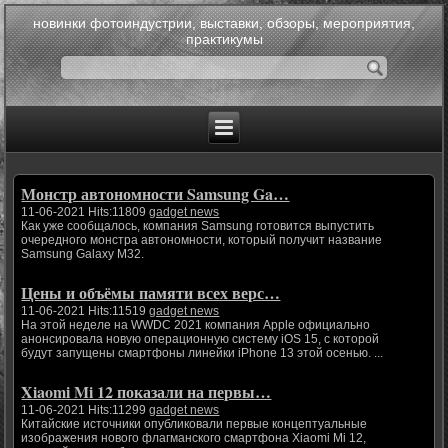
новинки фотоиндустрии, выставки, обзоры, мероприятия,
практикумы
Монстр автономности Samsung Ga…
11-06-2021 Hits:11809
gadget news
Как уже сообщалось, компания Samsung готовится выпустить
очередного монстра автономности, который получит название
Samsung Galaxy M32.
Цены и объёмы памяти всех верс…
11-06-2021 Hits:11519
gadget news
На этой неделе на WWDC 2021 компания Apple официально
анонсировала новую операционную систему iOS 15, с которой
будут запущены смартфоны линейки iPhone 13 этой осенью. ...
Xiaomi Mi 12 показали на первы…
11-06-2021 Hits:11299
gadget news
Китайские источники опубликовали первые концептуальные
изображения нового флагманского смартфона Xiaomi Mi 12,