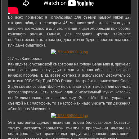
Во всех примерах я использовал для съемки камеру Nikon Z7,
которая обладает сенсором 45 мегапикселей, это конечно дает
широкие возможности для увеличения и цветокоррекции при сборке
конечного ролика. Однако, для создания крутого таймлапс
необязательно такая камера, достаточно будет простого компакта
или даже смартфона.
© Илья Кайгородов
Как видите, с установкой смартфона на голову Genie Mini II, причем с
использованием сразу двух голов и кронштейна, не возникло
никаких проблем. В качестве крепежа я использовал держатель со
штатива JOBY GripTight PRO Phone. Настройка в приложении Genie
2 для съемки со смартфоном не отличается от таковой для съемки с
фотоаппаратом. Есть только один обязательный пункт, который
необходимо выполнить – поскольку Genie Mini II не управляет
съемкой на смартфоне, то в настройках надо указать тип движения
«Continuous Movement».
Эта настройка сделает движение головы без остановок. Остается
только настроить параметры съемки в приложении камеры на
смартфоне – как правило все предустановленные приложения