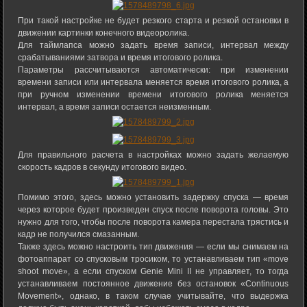
При такой настройке не будет резкого старта и резкой остановки в
движении картинки конечного видеоролика.
Для таймлапса можно задать время записи, интервал между
срабатываниями затвора и время итогового ролика.
Параметры рассчитываются автоматически: при изменении
времени записи или интервала меняется время итогового ролика, а
при ручном изменении времени итогового ролика меняется
интервал, а время записи остается неизменным.
Для правильного расчета в настройках можно задать желаемую
скорость кадров в секунду итогового видео.
Помимо этого, здесь можно установить задержку спуска — время
через которое будет произведен спуск после поворота головы. Это
нужно для того, чтобы после поворота камера перестала трястись и
кадр не получился смазанным.
Также здесь можно настроить тип движения — если мы снимаем на
фотоаппарат со спусковым тросиком, то устанавливаем тип «move
shoot move», а если спуском Genie Mini II не управляет, то тогда
устанавливаем постоянное движение без остановок «Continuous
Movement», однако, в таком случае учитывайте, что выдержка