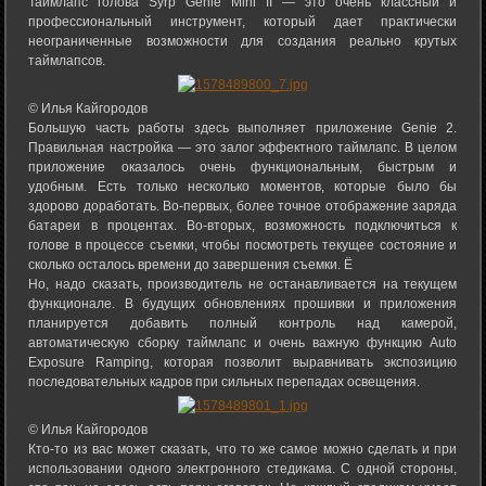
Таймлапс голова Syrp Genie Mini II — это очень классный и
профессиональный инструмент, который дает практически
неограниченные возможности для создания реально крутых
таймлапсов.
© Илья Кайгородов
Большую часть работы здесь выполняет приложение Genie 2.
Правильная настройка — это залог эффектного таймлапс. В целом
приложение оказалось очень функциональным, быстрым и
удобным. Есть только несколько моментов, которые было бы
здорово доработать. Во-первых, более точное отображение заряда
батареи в процентах. Во-вторых, возможность подключиться к
голове в процессе съемки, чтобы посмотреть текущее состояние и
сколько осталось времени до завершения съемки. Ё
Но, надо сказать, производитель не останавливается на текущем
функционале. В будущих обновлениях прошивки и приложения
планируется добавить полный контроль над камерой,
автоматическую сборку таймлапс и очень важную функцию Auto
Exposure Ramping, которая позволит выравнивать экспозицию
последовательных кадров при сильных перепадах освещения.
© Илья Кайгородов
Кто-то из вас может сказать, что то же самое можно сделать и при
использовании одного электронного стедикама. С одной стороны,