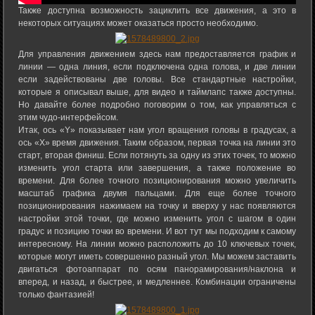
Также доступна возможность зациклить все движения, а это в
некоторых ситуациях может оказаться просто необходимо.
Для управления движением здесь нам предоставляется график и
линии — одна линия, если подключена одна голова, и две линии
если задействованы две головы. Все стандартные настройки,
которые я описывал выше, для видео и таймлапс также доступны.
Но давайте более подробно поговорим о том, как управляться с
этим чудо-интерфейсом.
Итак, ось «Y» показывает нам угол вращения головы в градусах, а
ось «X» время движения. Таким образом, первая точка на линии это
старт, вторая финиш. Если потянуть за одну из этих точек, то можно
изменить угол старта или завершения, а также положение во
времени. Для более точного позиционирования можно увеличить
масштаб графика двумя пальцами. Для еще более точного
позиционирования нажимаем на точку и вверху у нас появляются
настройки этой точки, где можно изменить угол с шагом в один
градус и позицию точки во времени. И вот тут мы подходим к самому
интересному. На линии можно расположить до 10 ключевых точек,
которые могут иметь совершенно разный угол. Мы можем заставить
двигаться фотоаппарат по осям панорамирования/наклона и
вперед, и назад, и быстрее, и медленнее. Комбинации ограничены
только фантазией!