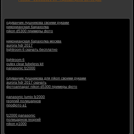
одуванчик лушникова своими руками
никонианская барахолка
nikon d5300 примеры фото
никонианская барахолка москва
aurora hdr 2017
lightroom 6 скачать бесплатно
lightroom 6
outex clear tubeless kit
panasonic fz2000
одуванчик лушникова для nikon своими руками
aurora hdr 2017 скачать
фотоаппарат nikon d5300 примеры фото
panasonic lumix fz2000
георгий полицарнов
профото а1
fz2000 panasonic
полицарнов георгий
nikon p1000