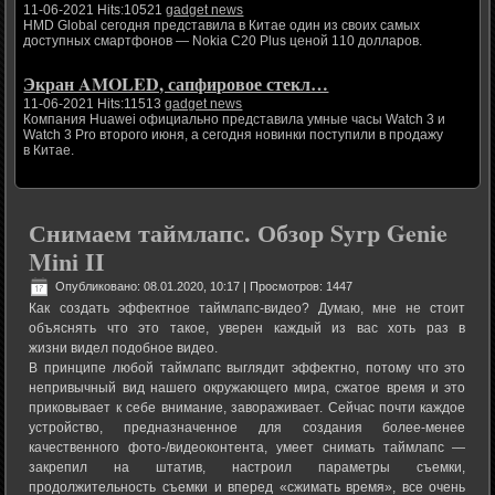
11-06-2021 Hits:10521
gadget news
HMD Global сегодня представила в Китае один из своих самых
доступных смартфонов — Nokia C20 Plus ценой 110 долларов.
Экран AMOLED, сапфировое стекл…
11-06-2021 Hits:11513
gadget news
Компания Huawei официально представила умные часы Watch 3 и
Watch 3 Pro второго июня, а сегодня новинки поступили в продажу
в Китае.
Снимаем таймлапс. Обзор Syrp Genie
Mini II
Опубликовано: 08.01.2020, 10:17
| Просмотров: 1447
Как создать эффектное таймлапс-видео? Думаю, мне не стоит
объяснять что это такое, уверен каждый из вас хоть раз в
жизни видел подобное видео.
В принципе любой таймлапс выглядит эффектно, потому что это
непривычный вид нашего окружающего мира, сжатое время и это
приковывает к себе внимание, завораживает. Сейчас почти каждое
устройство, предназначенное для создания более-менее
качественного фото-/видеоконтента, умеет снимать таймлапс —
закрепил на штатив, настроил параметры съемки,
продолжительность съемки и вперед «сжимать время», все очень