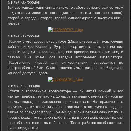
© Илья Кайгородов
Три светодиода: один сигнализирует о работе устройства и сетевом
подключении мигает, а при подключении к сети горит постоянно),
второй о заряде батареи, третий сигнализирует о подключении к
камере.
© Илья Кайгородов
Помимо этого, здесь присутствует 2,5мм разъем для подключения
кабеля синхронизации у Syrp в ассортименте есть кабели под
разные модели фотоаппаратов, они приобретаются отдельно) и
разъем USB Type-C для зарядки встроенного аккумулятора.
Подключение камеры для синхронизации производится по
синхрокабелю 2.5мм. Список совместимых камер и необходимых
кабелей доступен здесь.
© Илья Кайгородов
Кстати о встроенном аккумуляторе — он литий ионный и его
хватает приблизительно на 15 часов таймлапс-съемки и 6 часов на
съемку видео, по заявлению производителя. На практике это
значение даже выше. Мы использовали его на съемках видео в
связке со слайдером Syrp. Съемки длились в первый день около 10
часов с редкой остановкой работы, а на второй день съемок голова
проработала еще около 3 часов. Такая работоспособность нас
очень порадовала.