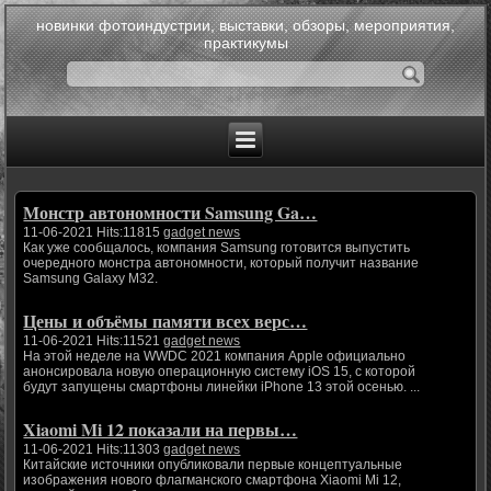
новинки фотоиндустрии, выставки, обзоры, мероприятия,
практикумы
Монстр автономности Samsung Ga…
11-06-2021 Hits:11815
gadget news
Как уже сообщалось, компания Samsung готовится выпустить
очередного монстра автономности, который получит название
Samsung Galaxy M32.
Цены и объёмы памяти всех верс…
11-06-2021 Hits:11521
gadget news
На этой неделе на WWDC 2021 компания Apple официально
анонсировала новую операционную систему iOS 15, с которой
будут запущены смартфоны линейки iPhone 13 этой осенью. ...
Xiaomi Mi 12 показали на первы…
11-06-2021 Hits:11303
gadget news
Китайские источники опубликовали первые концептуальные
изображения нового флагманского смартфона Xiaomi Mi 12,