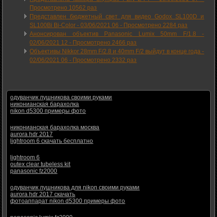
Просмотрено 10562 раз
Представлен бюджетный свет для видео Godox SL100D и
SL100Bi Bi-Color -
03/06/2021 06
-
Просмотрено 2284 раз
Анонсирован объектив Panasonic Lumix 50mm F/1.8 -
02/06/2021 12
-
Просмотрено 2466 раз
Объективы Nikkor 28mm F/2.8 и 40mm F/2 выйдут в конце года -
02/06/2021 06
-
Просмотрено 2332 раз
одуванчик лушникова своими руками
никонианская барахолка
nikon d5300 примеры фото
никонианская барахолка москва
aurora hdr 2017
lightroom 6 скачать бесплатно
lightroom 6
outex clear tubeless kit
panasonic fz2000
одуванчик лушникова для nikon своими руками
aurora hdr 2017 скачать
фотоаппарат nikon d5300 примеры фото