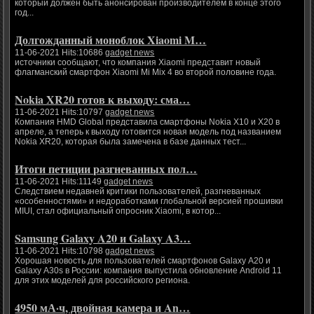
который должен быть анонсирован производителем в конце этого
год...
Долгожданный моноблок Xiaomi M…
11-06-2021 Hits:10686
gadget news
источники сообщают, что компания Xiaomi представит новый
флагманский смартфон Xiaomi Mi Mix 4 во второй половине года.
Nokia XR20 готов к выходу: сма…
11-06-2021 Hits:10797
gadget news
Компания HMD Global представила смартфоны Nokia X10 и X20 в
апреле, а теперь к выходу готовится новая модель под названием
Nokia XR20, которая была замечена в базе данных тест...
Итоги петиции разгневанных пол…
11-06-2021 Hits:11149
gadget news
Следствием недавней критики пользователей, разгневанных
«особенностями» и недоработками глобальной версией прошивки
MIUI, стал официальный опросник Xiaomi, в котор...
Samsung Galaxy A20 и Galaxy A3…
11-06-2021 Hits:10798
gadget news
Хорошая новость для пользователей смартфонов Galaxy A20 и
Galaxy A30s в России: компания выпустила обновление Android 11
для этих моделей для российского региона.
4950 мА·ч, двойная камера и An…