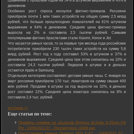
сравнении с прошлым годом на 54% в штучном выражении и 43% в
денежном.
Особенно рост спроса коснулся фитнес-трекеров. Россияне
приобрели почти 1 млн таких устройств на общую сумму 2,5 млрд
рублей, что больше прошлогодних показателей на 61% штучном
выражении и 64% в денежном. Средняя цена фитнес-трекера
выросла на 2% и составила 2,5 тысячи рублей. Самыми
популярными фитнес-браслетами стали Xiaomi, Honor и Jet.
Что касается умных часов, то за первые три месяца года российские
потребители приобрели 230 тысяч таких устройств на сумму 5,8
млрд рублей. Рост год к году составил 53% в штучном и 37% в
денежном выражении. Средняя цена при этом снизилась на 10% и
составила 24,3 тысячи рублей. Лидером в штуках и в деньгах
остаются Apple и Samsung.
Отдельную категорию составляют детские умные часы. С января по
март россияне приобрели 170 тыс. локаторов на сумму свыше 400
млн рублей. Продажи в штуках за год выросли на 32%, в деньгах
рост составил 22%. Средняя цена локатора снизилась на 8% и
составила 2,4 тыс. рублей.
источник >>
Еще статьи по теме:
Примеры снимков на объектив Olympus M.Zuiko 8-25mm F/4
Pro -
10/06/2021 07
-
Просмотрено 10468 раз
Представлена камера Olympus PEN E-P7 -
10/06/2021 07
-