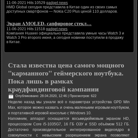
11-06-2021 Hits:10529
gadget news
HMD Global сегодня представила в Китае один из своих самых
доступных смартфонов — Nokia C20 Plus ценой 110 долларов.
Экран AMOLED, сапфировое стекл…
11-06-2021 Hits:11518
gadget news
Компания Huawei официально представила умные часы Watch 3 и
Watch 3 Pro второго июня, а сегодня новинки поступили в продажу
в Китае.
Стала известна цена самого мощного
"карманного" геймерского ноутбука.
Пока лишь в рамках
краудфандинговой кампании
Опубликовано: 28.04.2020, 12:46
| Просмотров: 622
Неделю назад мы узнали всё о параметрах устройства GPD Win
Max, которое можно назвать и очень маленьким игровым ноутбуком,
и портативной игровой консолью с Windows 10.
Напомним, аппарат оснащается восьмидюймовым экраном HD,
процессором Core i5-1035G7, 16 ГБ ОЗУ и SSD объёмом 512 ГБ.
Достаточно производительное интегрированное видеоядро в
совокупности с невысоким разрешением экрана позволяют