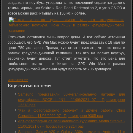
создателям ноутбука утверждать, что последний справится даже с
такими играми, как Sekiro и Red Dead Redemption 2, а уж в CS:GO и
вовсе можно рассчитывать на 150 к/с и более.
Открытым оставался лишь вопрос цены. И вот сейчас источники
сообщают, что GPD Win Max можно будет предзаказать с 18 мая по
цене 780 долларов. Правда, тут стоит отметить, что это цена в
рамках краудфандинговой кампании, так что на полках ноутбук,
вероятно, будет дороже. Тут стоит отметить, что это цена для
глобального рынка — в Китае за GPD Win Max в рамках
краудфандинговой кампании будут просить от 705 долларов.
источник >>
Еще статьи по теме:
Samsung представили 50-мегапиксельную матрицу для
смартфонов ISOCELL JN1 -
11/06/2021 07
-
Просмотрено
13378 раз
"Как я фотографирую бабочек" и другие работы Chris
Corradino -
11/06/2021 07
-
Просмотрено 9305 раз
Арт-фотография от великолепного художника Martin Stranka -
11/06/2021 07
-
Просмотрено 9214 раз
Samsung Galaxy A20 и Galaxy A30s получили Android 11 в