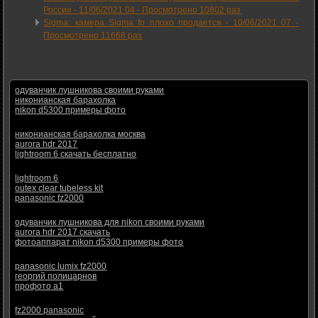
России -
11/06/2021 04
-
Просмотрено 10802 раз
Sigma: камера Sigma fp плохо продается -
10/06/2021 07
-
Просмотрено 11668 раз
одуванчик лушникова своими руками
никонианская барахолка
nikon d5300 примеры фото
никонианская барахолка москва
aurora hdr 2017
lightroom 6 скачать бесплатно
lightroom 6
outex clear tubeless kit
panasonic fz2000
одуванчик лушникова для nikon своими руками
aurora hdr 2017 скачать
фотоаппарат nikon d5300 примеры фото
panasonic lumix fz2000
георгий полицарнов
профото а1
fz2000 panasonic