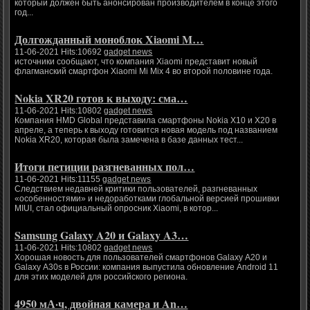
который должен быть анонсирован производителем в конце этого
год...
Долгожданный моноблок Xiaomi M…
11-06-2021 Hits:10692
gadget news
источники сообщают, что компания Xiaomi представит новый
флагманский смартфон Xiaomi Mi Mix 4 во второй половине года.
Nokia XR20 готов к выходу: сма…
11-06-2021 Hits:10802
gadget news
Компания HMD Global представила смартфоны Nokia X10 и X20 в
апреле, а теперь к выходу готовится новая модель под названием
Nokia XR20, которая была замечена в базе данных тест...
Итоги петиции разгневанных пол…
11-06-2021 Hits:11155
gadget news
Следствием недавней критики пользователей, разгневанных
«особенностями» и недоработками глобальной версией прошивки
MIUI, стал официальный опросник Xiaomi, в котор...
Samsung Galaxy A20 и Galaxy A3…
11-06-2021 Hits:10802
gadget news
Хорошая новость для пользователей смартфонов Galaxy A20 и
Galaxy A30s в России: компания выпустила обновление Android 11
для этих моделей для российского региона.
4950 мА·ч, двойная камера и An…