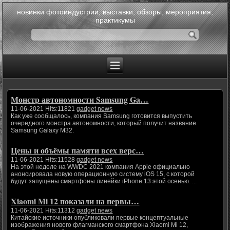
новинки фотоиндустрии, выставки, обзоры, мероприятия,
практикумы
Монстр автономности Samsung Ga…
11-06-2021 Hits:11821
gadget news
Как уже сообщалось, компания Samsung готовится выпустить
очередного монстра автономности, который получит название
Samsung Galaxy M32.
Цены и объёмы памяти всех верс…
11-06-2021 Hits:11528
gadget news
На этой неделе на WWDC 2021 компания Apple официально
анонсировала новую операционную систему iOS 15, с которой
будут запущены смартфоны линейки iPhone 13 этой осенью. ...
Xiaomi Mi 12 показали на первы…
11-06-2021 Hits:11312
gadget news
Китайские источники опубликовали первые концептуальные
изображения нового флагманского смартфона Xiaomi Mi 12,