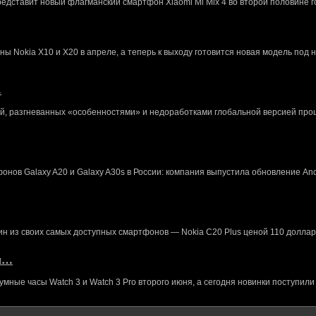
редставит новый флагманский смартфон Xiaomi Mi Mix 4 во второй половине г
 Nokia X10 и X20 в апреле, а теперь к выходу готовится новая модель под 
…
й, разгневанных «особенностями» и недоработками глобальной версией про
нов Galaxy A20 и Galaxy A30s в России: компания выпустила обновление And
ин из своих самых доступных смартфонов — Nokia C20 Plus ценой 110 доллар
кл…
ные часы Watch 3 и Watch 3 Pro второго июня, а сегодня новинки поступили 