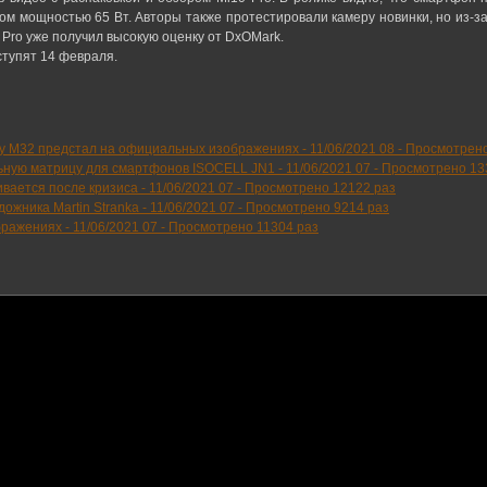
м мощностью 65 Вт. Авторы также протестировали камеру новинки, но из-за
 Pro уже получил высокую оценку от DxOMark.
ступят 14 февраля.
y M32 предстал на официальных изображениях -
11/06/2021 08
-
Просмотрено
ьную матрицу для смартфонов ISOCELL JN1 -
11/06/2021 07
-
Просмотрено 13
вается после кризиса -
11/06/2021 07
-
Просмотрено 12122 раз
ожника Martin Stranka -
11/06/2021 07
-
Просмотрено 9214 раз
бражениях -
11/06/2021 07
-
Просмотрено 11304 раз