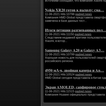
источники сообщают, что компания Xiaomi п
Nokia XR20 готов к выходу: сма…
11-06-2021 Hits:10798
gadget news
Компания HMD Global представила смартфоны
замечена в базе данных тест...
Итоги петиции разгневанных пол
11-06-2021 Hits:11150
gadget news
Следствием недавней критики пользователе
Xiaomi, в котор...
Samsung Galaxy A20 и Galaxy A3…
11-06-2021 Hits:10799
gadget news
Хорошая новость для пользователей смартфо
российского региона.
4950 мА·ч, двойная камера и An…
11-06-2021 Hits:10524
gadget news
HMD Global сегодня представила в Китае од
Экран AMOLED, сапфировое сте
11-06-2021 Hits:11515
gadget news
Компания Huawei официально представила ум