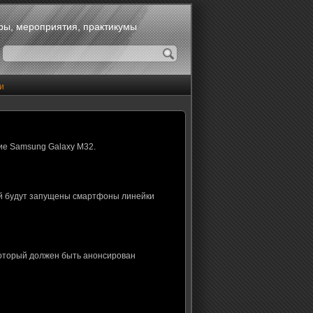
оры, мероприятия, практикумы
и
ие Samsung Galaxy M32.
ой будут запущены смартфоны линейки
который должен быть анонсирован