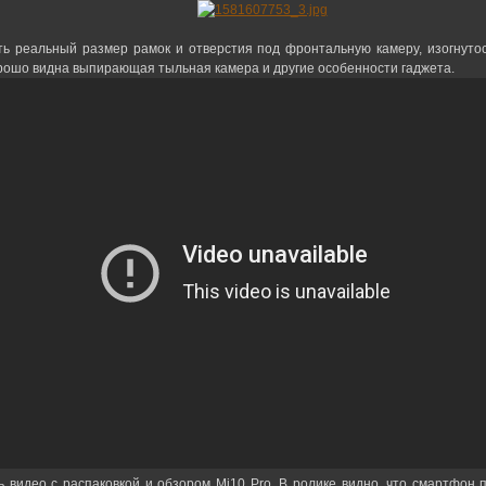
ь реальный размер рамок и отверстия под фронтальную камеру, изогнуто
орошо видна выпирающая тыльная камера и другие особенности гаджета.
 видео с распаковкой и обзором Mi10 Pro. В ролике видно, что смартфон 