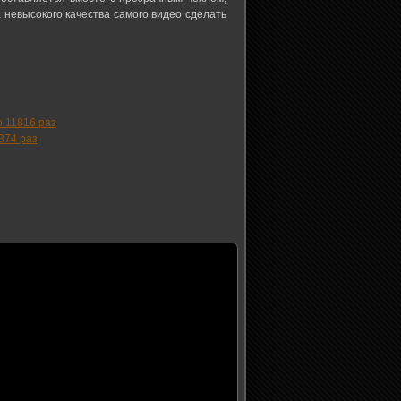
 невысокого качества самого видео сделать
 11816 раз
374 раз