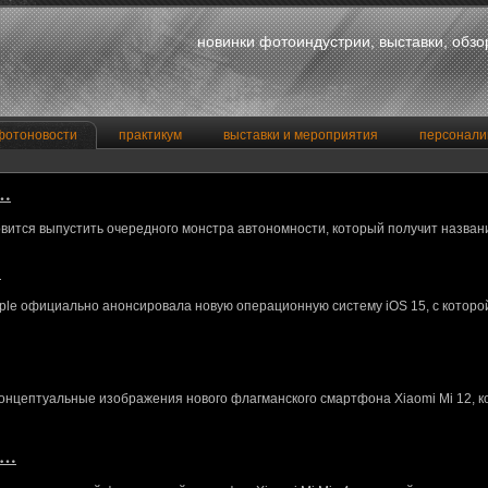
новинки фотоиндустрии, выставки, обз
фотоновости
практикум
выставки и мероприятия
персонали
a…
вится выпустить очередного монстра автономности, который получит назван
…
le официально анонсировала новую операционную систему iOS 15, с котор
концептуальные изображения нового флагманского смартфона Xiaomi Mi 12, 
M…