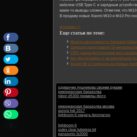
кабелем USB Type-C и зарядным устройство
какие-то выводы сложно. Отметим, что Mi10
В продажу новые Xiaomi Mi10 и Mi10 Pro по
источник >>
Еще статьи по теме:
Монстр автономности Samsung Galax
Samsung представили 50-мегапиксел
CIPA: рынок фототехники восстанавли
Арт-фотография от великолепного худ
Xiaomi Mi 12 показали на первых изо
одуванчик лушникова своими руками
никонианская барахолка
nikon d5300 примеры фото
никонианская барахолка москва
aurora hdr 2017
lightroom 6 скачать бесплатно
0
lightroom 6
outex clear tubeless kit
panasonic fz2000