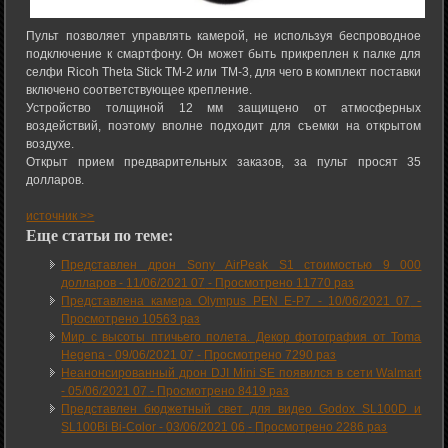
Пульт позволяет управлять камерой, не используя беспроводное
подключение к смартфону. Он может быть прикреплен к палке для
селфи Ricoh Theta Stick TM-2 или TM-3, для чего в комплект поставки
включено соответствующее крепление.
Устройство толщиной 12 мм защищено от атмосферных
воздействий, поэтому вполне подходит для съемки на открытом
воздухе.
Открыт прием предварительных заказов, за пульт просят 35
долларов.
источник >>
Еще статьи по теме:
Представлен дрон Sony AirPeak S1 стоимостью 9 000
долларов -
11/06/2021 07
-
Просмотрено 11770 раз
Представлена камера Olympus PEN E-P7 -
10/06/2021 07
-
Просмотрено 10563 раз
Мир с высоты птичьего полета. Декор фотография от Toma
Hegena -
09/06/2021 07
-
Просмотрено 7290 раз
Неанонсированный дрон DJI Mini SE появился в сети Walmart
-
05/06/2021 07
-
Просмотрено 8419 раз
Представлен бюджетный свет для видео Godox SL100D и
SL100Bi Bi-Color -
03/06/2021 06
-
Просмотрено 2286 раз