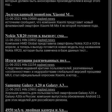
который должен быть анонсирован производителем в конце этого
год...
Долгожданный моноблок Xiaomi M…
11-06-2021 Hits:10689
gadget news
источники сообщают, что компания Xiaomi представит новый
флагманский смартфон Xiaomi Mi Mix 4 во второй половине года.
Nokia XR20 готов к выходу: сма…
11-06-2021 Hits:10802
gadget news
Компания HMD Global представила смартфоны Nokia X10 и X20 в
апреле, а теперь к выходу готовится новая модель под названием
Nokia XR20, которая была замечена в базе данных тест...
Итоги петиции разгневанных пол…
11-06-2021 Hits:11154
gadget news
Следствием недавней критики пользователей, разгневанных
«особенностями» и недоработками глобальной версией прошивки
MIUI, стал официальный опросник Xiaomi, в котор...
Samsung Galaxy A20 и Galaxy A3…
11-06-2021 Hits:10801
gadget news
Хорошая новость для пользователей смартфонов Galaxy A20 и
Galaxy A30s в России: компания выпустила обновление Android 11
для этих моделей для российского региона.
4950 мА·ч, двойная камера и An…