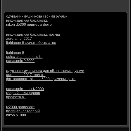
одуванчик лушникова своими руками
никонианская барахолка
nikon d5300 примеры фото
никонианская барахолка москва
aurora hdr 2017
lightroom 6 скачать бесплатно
lightroom 6
outex clear tubeless kit
panasonic fz2000
одуванчик лушникова для nikon своими руками
aurora hdr 2017 скачать
фотоаппарат nikon d5300 примеры фото
panasonic lumix fz2000
георгий полицарнов
профото а1
fz2000 panasonic
полицарнов георгий
nikon p1000