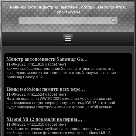
новинки фотоиндустрии, выставки, обзоры, мероприятия,
практикумы
Монстр автономности Samsung Ga…
11-06-2021 Hits:11818
gadget news
Как уже сообщалось, компания Samsung готовится выпустить
очередного монстра автономности, который получит название
Samsung Galaxy M32.
Цены и объёмы памяти всех верс…
11-06-2021 Hits:11524
gadget news
На этой неделе на WWDC 2021 компания Apple официально
анонсировала новую операционную систему iOS 15, с которой
будут запущены смартфоны линейки iPhone 13 этой осенью. ...
Xiaomi Mi 12 показали на первы…
11-06-2021 Hits:11310
gadget news
Китайские источники опубликовали первые концептуальные
изображения нового флагманского смартфона Xiaomi Mi 12,