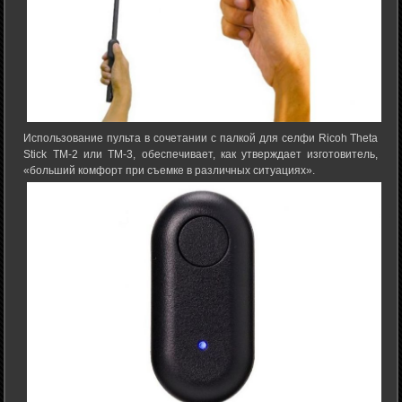
Использование пульта в сочетании с палкой для селфи Ricoh Theta
Stick TM-2 или TM-3, обеспечивает, как утверждает изготовитель,
«больший комфорт при съемке в различных ситуациях».