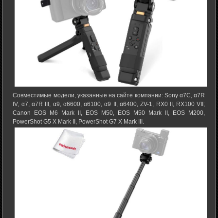
Совместимые модели, указанные на сайте компании: Sony α7C, α7R
IV, α7, α7R III, α9, α6600, α6100, α9 II, α6400, ZV-1, RX0 II, RX100 VII;
Canon EOS M6 Mark II, EOS M50, EOS M50 Mark II, EOS M200,
PowerShot G5 X Mark II, PowerShot G7 X Mark III.