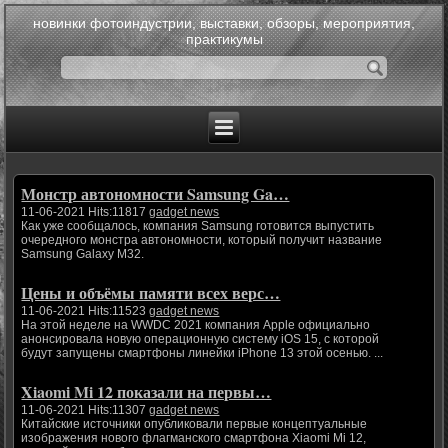
новинки фотоиндустрии, выставки, обзоры, мероприятия,
практикумы
Монстр автономности Samsung Ga…
11-06-2021 Hits:11817
gadget news
Как уже сообщалось, компания Samsung готовится выпустить
очередного монстра автономности, который получит название
Samsung Galaxy M32.
Цены и объёмы памяти всех верс…
11-06-2021 Hits:11523
gadget news
На этой неделе на WWDC 2021 компания Apple официально
анонсировала новую операционную систему iOS 15, с которой
будут запущены смартфоны линейки iPhone 13 этой осенью. ...
Xiaomi Mi 12 показали на первы…
11-06-2021 Hits:11307
gadget news
Китайские источники опубликовали первые концептуальные
изображения нового флагманского смартфона Xiaomi Mi 12,