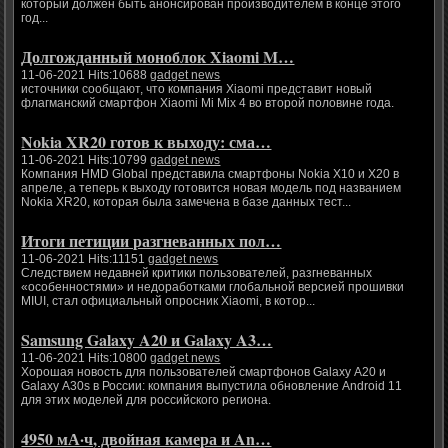
который должен быть анонсирован производителем в конце этого
год...
Долгожданный моноблок Xiaomi M…
11-06-2021 Hits:10688
gadget news
источники сообщают, что компания Xiaomi представит новый
флагманский смартфон Xiaomi Mi Mix 4 во второй половине года.
Nokia XR20 готов к выходу: сма…
11-06-2021 Hits:10799
gadget news
Компания HMD Global представила смартфоны Nokia X10 и X20 в
апреле, а теперь к выходу готовится новая модель под названием
Nokia XR20, которая была замечена в базе данных тест...
Итоги петиции разгневанных пол…
11-06-2021 Hits:11151
gadget news
Следствием недавней критики пользователей, разгневанных
«особенностями» и недоработками глобальной версией прошивки
MIUI, стал официальный опросник Xiaomi, в котор...
Samsung Galaxy A20 и Galaxy A3…
11-06-2021 Hits:10800
gadget news
Хорошая новость для пользователей смартфонов Galaxy A20 и
Galaxy A30s в России: компания выпустила обновление Android 11
для этих моделей для российского региона.
4950 мА·ч, двойная камера и An…