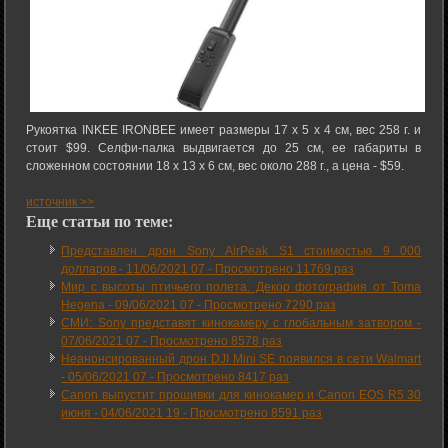
Рукоятка INKEE IRONBEE имеет размеры 17 х 5 х 4 см, вес 258 г. и
стоит $99. Селфи-палка выдвигается до 25 см, ее габариты в
сложенном состоянии 18 х 13 х 6 см, вес около 288 г., а цена - $59.
источник >>
Еще статьи по теме:
Представлен дрон Sony AirPeak S1 стоимостью 9 000
долларов -
11/06/2021 07
-
Просмотрено 11769 раз
Мир с высоты птичьего полета. Декор фотография от Toma
Hegena -
09/06/2021 07
-
Просмотрено 7290 раз
СМИ: Sony представят кинокамеру с глобальным затвором -
07/06/2021 07
-
Просмотрено 8578 раз
Неанонсированный дрон DJI Mini SE появился в сети Walmart
-
05/06/2021 07
-
Просмотрено 8417 раз
Canon выпустит прошивки для кинокамер и Canon EOS R5 30
июня -
04/06/2021 19
-
Просмотрено 8591 раз