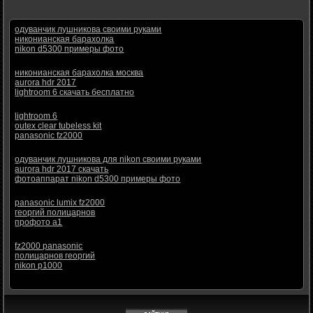
одуванчик лушникова своими руками
никонианская барахолка
nikon d5300 примеры фото
никонианская барахолка москва
aurora hdr 2017
lightroom 6 скачать бесплатно
lightroom 6
outex clear tubeless kit
panasonic fz2000
одуванчик лушникова для nikon своими руками
aurora hdr 2017 скачать
фотоаппарат nikon d5300 примеры фото
panasonic lumix fz2000
георгий полицарнов
профото а1
fz2000 panasonic
полицарнов георгий
nikon p1000