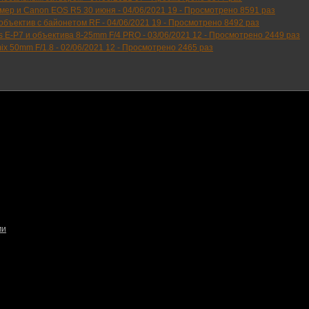
мер и Canon EOS R5 30 июня -
04/06/2021 19
-
Просмотрено 8591 раз
объектив с байонетом RF -
04/06/2021 19
-
Просмотрено 8492 раз
 E-P7 и объектива 8-25mm F/4 PRO -
03/06/2021 12
-
Просмотрено 2449 раз
ix 50mm F/1.8 -
02/06/2021 12
-
Просмотрено 2465 раз
ми