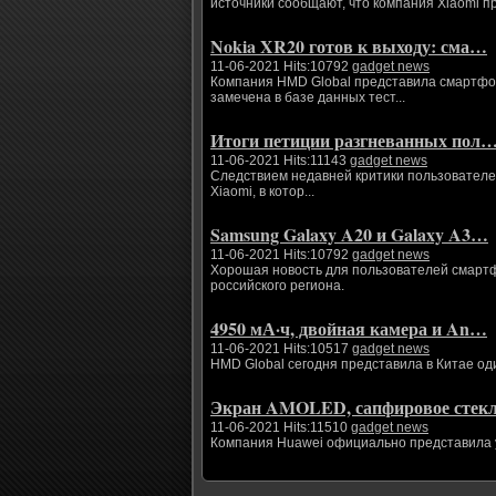
источники сообщают, что компания Xiaomi п
Nokia XR20 готов к выходу: сма…
11-06-2021 Hits:10792
gadget news
Компания HMD Global представила смартфоны
замечена в базе данных тест...
Итоги петиции разгневанных пол
11-06-2021 Hits:11143
gadget news
Следствием недавней критики пользователе
Xiaomi, в котор...
Samsung Galaxy A20 и Galaxy A3…
11-06-2021 Hits:10792
gadget news
Хорошая новость для пользователей смартфо
российского региона.
4950 мА·ч, двойная камера и An…
11-06-2021 Hits:10517
gadget news
HMD Global сегодня представила в Китае од
Экран AMOLED, сапфировое сте
11-06-2021 Hits:11510
gadget news
Компания Huawei официально представила ум