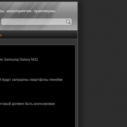
оры, мероприятия, практикумы
и
ие Samsung Galaxy M32.
ой будут запущены смартфоны линейки
который должен быть анонсирован