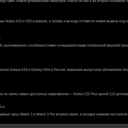
редставит новый флагманский смартфон Xiaomi Mi Mix 4 во второй половине г
 Nokia X10 и X20 в апреле, а теперь к выходу готовится новая модель под 
…
й, разгневанных «особенностями» и недоработками глобальной версией про
нов Galaxy A20 и Galaxy A30s в России: компания выпустила обновление And
ин из своих самых доступных смартфонов — Nokia C20 Plus ценой 110 доллар
кл…
ные часы Watch 3 и Watch 3 Pro второго июня, а сегодня новинки поступили 