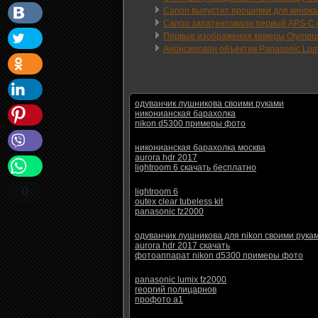
Canon выпустит прошивки для кинока
Canon запатентовали первый APS-C 
Первые изображения камеры Olympus
Анонсирован объектив Panasonic Lum
одуванчик лушникова своими руками
никонианская барахолка
nikon d5300 примеры фото
никонианская барахолка москва
aurora hdr 2017
lightroom 6 скачать бесплатно
0
lightroom 6
outex clear tubeless kit
panasonic fz2000
одуванчик лушникова для nikon своими рука
aurora hdr 2017 скачать
фотоаппарат nikon d5300 примеры фото
panasonic lumix fz2000
георгий полицарнов
профото а1