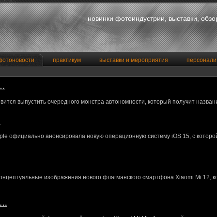
новинки фотоиндустрии, выставки, обз
фотоновости
практикум
выставки и мероприятия
персонали
a…
вится выпустить очередного монстра автономности, который получит назван
…
le официально анонсировала новую операционную систему iOS 15, с котор
концептуальные изображения нового флагманского смартфона Xiaomi Mi 12, 
M…