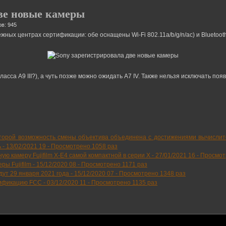
две новые камеры
в: 945
ных центрах сертификации: обе оснащены Wi-Fi 802.11a/b/g/n/ac) и Bluetooth
класса A9 III?), а чуть позже можно ожидать A7 IV. Также нельзя исключать п
которой возможность смены объектива объединена с достижениями вычисли
 -
13/02/2021 19
-
Просмотрено 1058 раз
ю камеру Fujifilm X-E4 самой компактной в серии Х -
27/01/2021 16
-
Просмот
ы Fujifilm -
15/12/2020 08
-
Просмотрено 1171 раз
йдут 29 января 2021 года -
15/12/2020 07
-
Просмотрено 1348 раз
тификацию FCC -
03/12/2020 11
-
Просмотрено 1135 раз