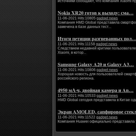
источники сообщают, что компания Xiaomi п
Nokia XR20 готов к выходу: сма…
11-06-2021 Hits:10805
gadget news
Компания HMD Global представила смартфоны
замечена в базе данных тест...
Итоги петиции разгневанных пол
11-06-2021 Hits:11158
gadget news
Следствием недавней критики пользователе
Xiaomi, в котор...
Samsung Galaxy A20 и Galaxy A3…
11-06-2021 Hits:10806
gadget news
Хорошая новость для пользователей смартфо
российского региона.
4950 мА·ч, двойная камера и An…
11-06-2021 Hits:10533
gadget news
HMD Global сегодня представила в Китае од
Экран AMOLED, сапфировое сте
11-06-2021 Hits:11522
gadget news
Компания Huawei официально представила ум