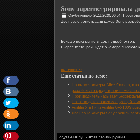
Sony зарегистрировала 
Опубликовано: 20.11.2020, 06:54
| Просмотро
Две новые регистрации камер Sony в зарубеж
Больше пока мы не знаем подробностей.
Скорее всего, речь идет о камере высокого 
источник >>
Еще статьи по теме:
На выпуск камеры Alice Camera, в 
раза больше средств, чем намечалось
Производитель называет беззеркальну
Названа дата анонса следующей камер
Fujifilm X-E4 или Fujifilm GFX100S вы
Две новые камеры Sony прошли сер
одуванчик лушникова своими руками