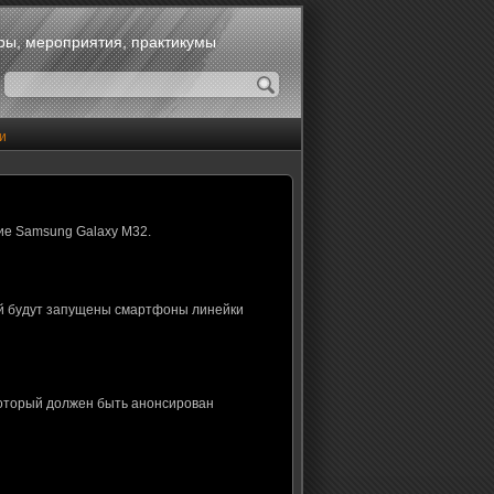
оры, мероприятия, практикумы
и
ие Samsung Galaxy M32.
ой будут запущены смартфоны линейки
который должен быть анонсирован