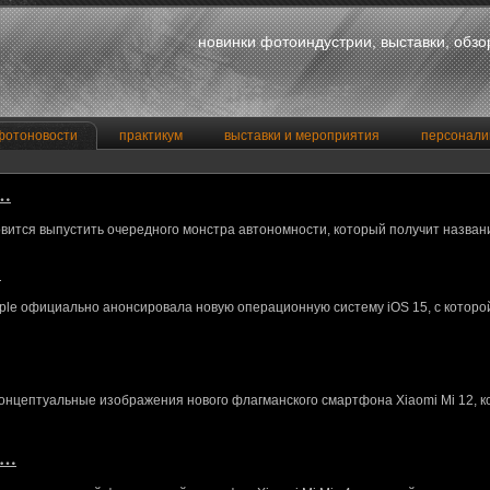
новинки фотоиндустрии, выставки, обз
фотоновости
практикум
выставки и мероприятия
персонали
a…
вится выпустить очередного монстра автономности, который получит назван
…
le официально анонсировала новую операционную систему iOS 15, с котор
концептуальные изображения нового флагманского смартфона Xiaomi Mi 12, 
M…