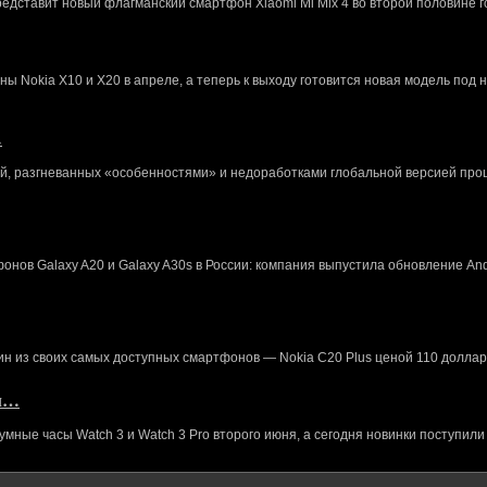
редставит новый флагманский смартфон Xiaomi Mi Mix 4 во второй половине г
 Nokia X10 и X20 в апреле, а теперь к выходу готовится новая модель под 
…
й, разгневанных «особенностями» и недоработками глобальной версией про
нов Galaxy A20 и Galaxy A30s в России: компания выпустила обновление And
ин из своих самых доступных смартфонов — Nokia C20 Plus ценой 110 доллар
кл…
ные часы Watch 3 и Watch 3 Pro второго июня, а сегодня новинки поступили 