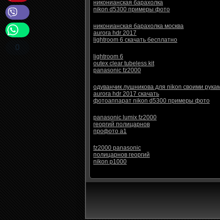
никонианская барахолка
nikon d5300 примеры фото
никонианская барахолка москва
aurora hdr 2017
lightroom 6 скачать бесплатно
0
lightroom 6
outex clear tubeless kit
panasonic fz2000
одуванчик лушникова для nikon своими рука
aurora hdr 2017 скачать
фотоаппарат nikon d5300 примеры фото
panasonic lumix fz2000
георгий полицарнов
профото а1
fz2000 panasonic
полицарнов георгий
nikon p1000