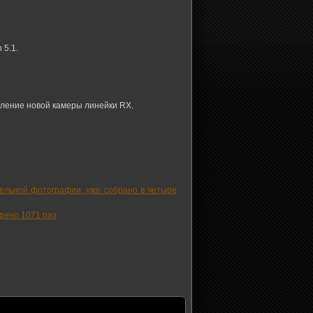
 5.1.
оявление новой камеры линейки RX.
тельной фотографии, уже собрано в четыре
рено 1071 раз