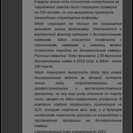
К марту этого года количество сотрудников на
зарубежных заводах было сокращено примерно
на 700 человек, но они вынуждены проводить
дальнейшие структурные реформы.
Nikon страдает не только от сокращения
внешнего рынка фотокамер. Откликается и
внутренний фактор задержек с беззеркальными
камерами. Nikon опасается конфликта с
зеркальными камерами и, наконец, может
полностью перейти на беззеркальные камеры.
Разница очевидна: Sony произвела 1,65 миллиона
беззеркальных камер в 2019 году, а Nikon - всего
280 тысяч.
Nikon планирует выпустить сразу три новые
беззеркальные модели во второй половине
этого года, сосредоточившись на
профессиональных и высококачественных
продуктах, но все еще есть опасения по поводу
того, сможет ли Nikon наверстать упущенное. В
компании глубоко укоренилась ориентация на
SLR, которая охватила весь мир, и в будущем
необходимо перенести расходы на разработку и
продвижение продукции на беззеркальные
камеры.
Среднесрочный план управления до 2021