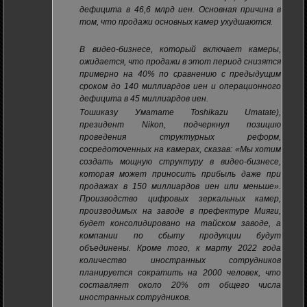
дефицита в 46,6 млрд иен. Основная причина в
том, что продажи основных камер ухудшаются.
В видео-бизнесе, который включает камеры,
ожидается, что продажи в этот период снизятся
примерно на 40% по сравнению с предыдущим
сроком до 140 миллиардов иен и операционного
дефицита в 45 миллиардов иен.
Тошиказу Уматате Toshikazu Umatate),
президент Nikon, подчеркнул позицию
проведения структурных реформ,
сосредоточенных на камерах, сказав: «Мы хотим
создать мощную структуру в видео-бизнесе,
которая может приносить прибыль даже при
продажах в 150 миллиардов иен или меньше».
Производство цифровых зеркальных камер,
производимых на заводе в префектуре Мияги,
будет консолидировано на тайском заводе, а
компании по сбыту продукции будут
объединены. Кроме того, к марту 2022 года
количество иностранных сотрудников
планируется сократить на 2000 человек, что
составляет около 20% от общего числа
иностранных сотрудников.