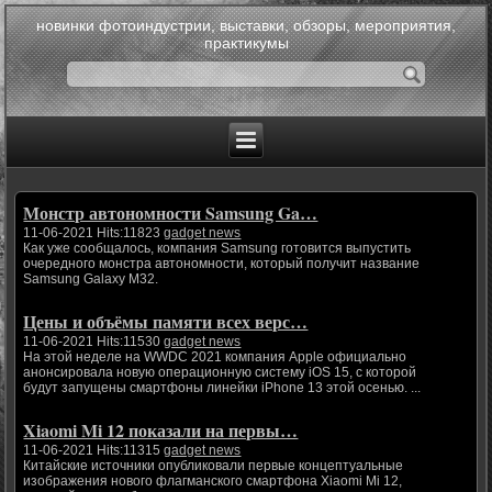
новинки фотоиндустрии, выставки, обзоры, мероприятия,
практикумы
Монстр автономности Samsung Ga…
11-06-2021 Hits:11823
gadget news
Как уже сообщалось, компания Samsung готовится выпустить
очередного монстра автономности, который получит название
Samsung Galaxy M32.
Цены и объёмы памяти всех верс…
11-06-2021 Hits:11530
gadget news
На этой неделе на WWDC 2021 компания Apple официально
анонсировала новую операционную систему iOS 15, с которой
будут запущены смартфоны линейки iPhone 13 этой осенью. ...
Xiaomi Mi 12 показали на первы…
11-06-2021 Hits:11315
gadget news
Китайские источники опубликовали первые концептуальные
изображения нового флагманского смартфона Xiaomi Mi 12,