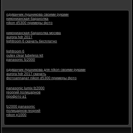
одуванчик лушникова своими руками
никонианская барахолка
nikon d5300 примеры фото
никонианская барахолка москва
aurora hdr 2017
lightroom 6 скачать бесплатно
lightroom 6
outex clear tubeless kit
panasonic fz2000
одуванчик лушникова для nikon своими руками
aurora hdr 2017 скачать
фотоаппарат nikon d5300 примеры фото
panasonic lumix fz2000
георгий полицарнов
профото а1
fz2000 panasonic
полицарнов георгий
nikon p1000