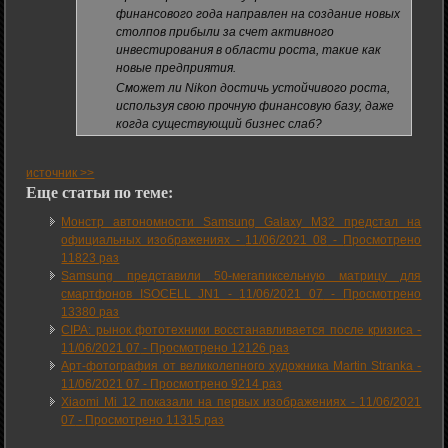
финансового года направлен на создание новых
столпов прибыли за счет активного
инвестирования в области роста, такие как
новые предприятия.
Сможет ли Nikon достичь устойчивого роста,
используя свою прочную финансовую базу, даже
когда существующий бизнес слаб?
источник >>
Еще статьи по теме:
Монстр автономности Samsung Galaxy M32 предстал на
официальных изображениях -
11/06/2021 08
-
Просмотрено
11823 раз
Samsung представили 50-мегапиксельную матрицу для
смартфонов ISOCELL JN1 -
11/06/2021 07
-
Просмотрено
13380 раз
CIPA: рынок фототехники восстанавливается после кризиса -
11/06/2021 07
-
Просмотрено 12126 раз
Арт-фотография от великолепного художника Martin Stranka -
11/06/2021 07
-
Просмотрено 9214 раз
Xiaomi Mi 12 показали на первых изображениях -
11/06/2021
07
-
Просмотрено 11315 раз