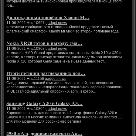
который должен быть анонсирован производителем в конце этого
год...
Долгожданный моноблок Xiaomi M…
11-06-2021 Hits:10697
gadget news
источники сообщают, что компания Xiaomi представит новый
флагманский смартфон Xiaomi Mi Mix 4 во второй половине года.
Nokia XR20 готов к выходу: сма…
11-06-2021 Hits:10803
gadget news
Компания HMD Global представила смартфоны Nokia X10 и X20 в
апреле, а теперь к выходу готовится новая модель под названием
Nokia XR20, которая была замечена в базе данных тест...
Итоги петиции разгневанных пол…
11-06-2021 Hits:11156
gadget news
Следствием недавней критики пользователей, разгневанных
«особенностями» и недоработками глобальной версией прошивки
MIUI, стал официальный опросник Xiaomi, в котор...
Samsung Galaxy A20 и Galaxy A3…
11-06-2021 Hits:10804
gadget news
Хорошая новость для пользователей смартфонов Galaxy A20 и
Galaxy A30s в России: компания выпустила обновление Android 11
для этих моделей для российского региона.
4950 мА·ч, двойная камера и An…