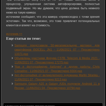
процессор, улучшенная система автофокусировки, полностью
подвижный экран. Но мы думаем, что цена должна быть немного
ниже на такую камеру.
источники сообщают, что эта камера «превосходна с точки зрения
эстетики». Так что, возможно, это тоже привлечет потенциальных
клиентов и влияет на стоимость.
источник >>
Еще статьи по теме:
Samsung представили 50-мегапиксельную матрицу для
смартфонов ISOCELL JN1 -
11/06/2021 07
-
Просмотрено
13371 раз
Объявлены участники Форума CSTB. Telecom & Media 2021 -
11/06/2021 07
-
Просмотрено 17275 раз
"Как я фотографирую бабочек" и другие работы Chris
Corradino -
11/06/2021 07
-
Просмотрено 9304 раз
Арт-фотография от великолепного художника Martin Stranka -
11/06/2021 07
-
Просмотрено 9213 раз
Samsung Galaxy A20 и Galaxy A30s получили Android 11 в
России -
11/06/2021 04
-
Просмотрено 10794 раз