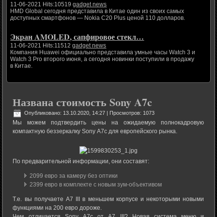
11-06-2021 Hits:10519
gadget news
HMD Global сегодня представила в Китае один из своих самых
доступных смартфонов — Nokia C20 Plus ценой 110 долларов.
Экран AMOLED, сапфировое стекл…
11-06-2021 Hits:11512
gadget news
Компания Huawei официально представила умные часы Watch 3 и
Watch 3 Pro второго июня, а сегодня новинки поступили в продажу
в Китае.
Названа стоимость Sony A7c
Опубликовано: 13.10.2020, 14:27
| Просмотров: 1073
Мы можем подтвердить цены на ожидаемую полнокадровую
компактную беззеркалку Sony A7c для европейского рынка.
По предварительной информации, они составят:
2099 евро за камеру без оптики
2399 евро в комплекте с новым зум-объективом
Т.е. вы получаете A7 III в меньшем корпусе и некоторыми новыми
функциями на 200 евро дороже.
Чем отличается Sony A7c от A7 III? Новая система меню и