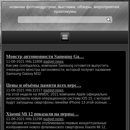
новинки фотоиндустрии, выставки, обзоры, мероприятия,
практикумы
Монстр автономности Samsung Ga…
11-06-2021 Hits:11808
gadget news
Как уже сообщалось, компания Samsung готовится выпустить
очередного монстра автономности, который получит название
Samsung Galaxy M32.
Цены и объёмы памяти всех верс…
11-06-2021 Hits:11517
gadget news
На этой неделе на WWDC 2021 компания Apple официально
анонсировала новую операционную систему iOS 15, с которой
будут запущены смартфоны линейки iPhone 13 этой осенью. ...
Xiaomi Mi 12 показали на первы…
11-06-2021 Hits:11298
gadget news
Китайские источники опубликовали первые концептуальные
изображения нового флагманского смартфона Xiaomi Mi 12,