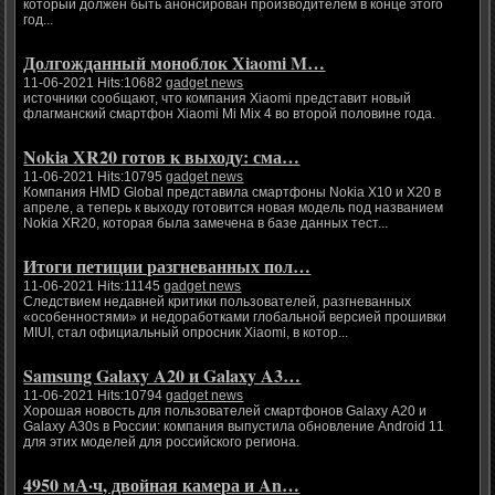
который должен быть анонсирован производителем в конце этого
год...
Долгожданный моноблок Xiaomi M…
11-06-2021 Hits:10682
gadget news
источники сообщают, что компания Xiaomi представит новый
флагманский смартфон Xiaomi Mi Mix 4 во второй половине года.
Nokia XR20 готов к выходу: сма…
11-06-2021 Hits:10795
gadget news
Компания HMD Global представила смартфоны Nokia X10 и X20 в
апреле, а теперь к выходу готовится новая модель под названием
Nokia XR20, которая была замечена в базе данных тест...
Итоги петиции разгневанных пол…
11-06-2021 Hits:11145
gadget news
Следствием недавней критики пользователей, разгневанных
«особенностями» и недоработками глобальной версией прошивки
MIUI, стал официальный опросник Xiaomi, в котор...
Samsung Galaxy A20 и Galaxy A3…
11-06-2021 Hits:10794
gadget news
Хорошая новость для пользователей смартфонов Galaxy A20 и
Galaxy A30s в России: компания выпустила обновление Android 11
для этих моделей для российского региона.
4950 мА·ч, двойная камера и An…