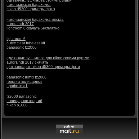
одуванчик лушникова своими руками
никонианская барахолка
nikon d5300 примеры фото
никонианская барахолка москва
aurora hdr 2017
lightroom 6 скачать бесплатно
lightroom 6
outex clear tubeless kit
panasonic fz2000
одуванчик лушникова для nikon своими руками
aurora hdr 2017 скачать
фотоаппарат nikon d5300 примеры фото
panasonic lumix fz2000
георгий полицарнов
профото а1
fz2000 panasonic
полицарнов георгий
nikon p1000