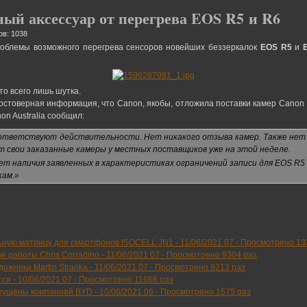
ый аксессуар от перегрева EOS R5 и R6
ов: 1038
облемы возможного перегрева сенсоров новейших беззеркалок
EOS R5
и
это всего лишь шутка.
едостоверная информация, что Canon, якобы, отложила поставки камер Canon 
on Australia сообщил:
ответствуют действительности. Нет никакого отзыва камер. Также нет н
т свои заказанные камеры у местных поставщиков уже на этой неделе.
ет наличия заявленных в характеристиках ограничений записи для EOS R5
кам.»
ьную матрицу для смартфонов ISOCELL JN1 -
11/06/2021 07
-
Просмотрено 13
е работы Chris Corradino -
11/06/2021 07
-
Просмотрено 9304 раз
ожника Martin Stranka -
11/06/2021 07
-
Просмотрено 9213 раз
тся -
10/06/2021 07
-
Просмотрено 11666 раз
пущены компанией BYD -
10/06/2021 06
-
Просмотрено 1575 раз