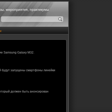
оры, мероприятия, практикумы
и
ие Samsung Galaxy M32.
ой будут запущены смартфоны линейки
который должен быть анонсирован