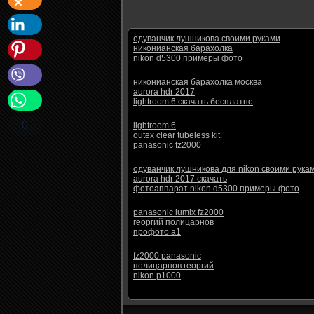
одуванчик лушникова своими руками
никонианская барахолка
nikon d5300 примеры фото
никонианская барахолка москва
aurora hdr 2017
lightroom 6 скачать бесплатно
0
lightroom 6
outex clear tubeless kit
panasonic fz2000
одуванчик лушникова для nikon своими рука
aurora hdr 2017 скачать
фотоаппарат nikon d5300 примеры фото
panasonic lumix fz2000
георгий полицарнов
профото а1
fz2000 panasonic
полицарнов георгий
nikon p1000