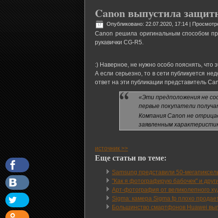
Canon выпустила защитн
Опубликовано: 22.07.2020, 17:14
| Просмотр
Canon решила оригинальным способом пр
рукавички CG-R5.
:) Наверное, не нужно особо пояснять, что 
А если серьезно, то в сети публикуется н
ответ на эти публикации представитель Can
«Эти предположения не со
первые покупатели получа
Компания Canon не отрица
заявленным характеристи
источник >>
Еще статьи по теме:
Samsung представили 50-мегапиксел
"Как я фотографирую бабочек" и други
Арт-фотография от великолепного худ
Sigma: камера Sigma fp плохо продае
Большинство смартфонов Huawei вы