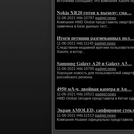
источники сообщают, что компания Xiaomi п
Nokia XR20 готов к выходу: сма…
11-06-2021 Hits:10797
gadget news
Компания HMD Global представила смартфоны
замечена в базе данных тест...
Итоги петиции разгневанных пол
11-06-2021 Hits:11145
gadget news
Следствием недавней критики пользователе
Xiaomi, в котор...
Samsung Galaxy A20 и Galaxy A3…
11-06-2021 Hits:10795
gadget news
Хорошая новость для пользователей смартфо
российского региона.
4950 мА·ч, двойная камера и An…
11-06-2021 Hits:10521
gadget news
HMD Global сегодня представила в Китае од
Экран AMOLED, сапфировое сте
11-06-2021 Hits:11513
gadget news
Компания Huawei официально представила ум