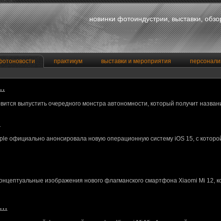
новинки фотоиндустрии, выставки, обз
фотоновости
практикум
выставки и мероприятия
персонали
a…
вится выпустить очередного монстра автономности, который получит назван
…
le официально анонсировала новую операционную систему iOS 15, с котор
концептуальные изображения нового флагманского смартфона Xiaomi Mi 12, 
M…