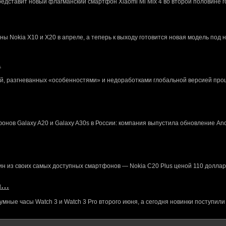
редставит новый флагманский смартфон Xiaomi Mi Mix 4 во второй половине г
 Nokia X10 и X20 в апреле, а теперь к выходу готовится новая модель под 
…
й, разгневанных «особенностями» и недоработками глобальной версией про
нов Galaxy A20 и Galaxy A30s в России: компания выпустила обновление And
ин из своих самых доступных смартфонов — Nokia C20 Plus ценой 110 доллар
кл…
ные часы Watch 3 и Watch 3 Pro второго июня, а сегодня новинки поступили 