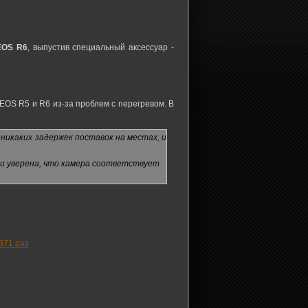
EOS R6
, выпустив специальный аксессуар -
EOS R5 и R6 из-за проблем с перегревом. В
икаких задержек поставок на местах, и
 и уверена, что камера соответствует
371 раз