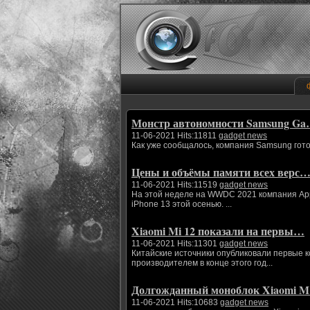
Монстр автономности Samsung G
11-06-2021 Hits:11811
gadget news
Как уже сообщалось, компания Samsung гото
Цены и объёмы памяти всех верс
11-06-2021 Hits:11519
gadget news
На этой неделе на WWDC 2021 компания App
iPhone 13 этой осенью. ...
Xiaomi Mi 12 показали на первы…
11-06-2021 Hits:11301
gadget news
Китайские источники опубликовали первые 
производителем в конце этого год...
Долгожданный моноблок Xiaomi 
11-06-2021 Hits:10683
gadget news