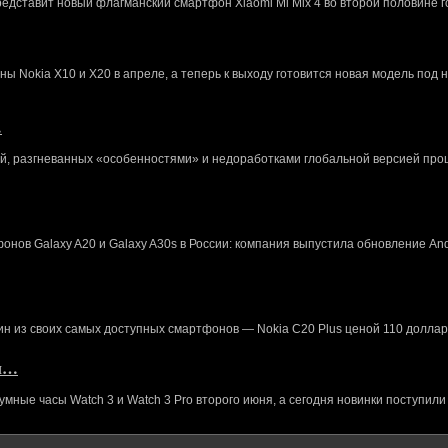
редставит новый флагманский смартфон Xiaomi Mi Mix 4 во второй половине г
 Nokia X10 и X20 в апреле, а теперь к выходу готовится новая модель под 
…
й, разгневанных «особенностями» и недоработками глобальной версией про
нов Galaxy A20 и Galaxy A30s в России: компания выпустила обновление And
ин из своих самых доступных смартфонов — Nokia C20 Plus ценой 110 доллар
кл…
ные часы Watch 3 и Watch 3 Pro второго июня, а сегодня новинки поступили 