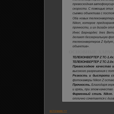
превосходная автофокусир
скорости. С помощью этих
съемки объектива с посто
Оба новых телеконвертера
Nikon, которое предохран
прочности, и их дизайн от
Инес Бернардес Ines Bern
делают беззеркальную фот
телеконвертеров Z будут 
объектив».
ОСНОВНЫЕ ХАРАК
ТЕЛЕКОНВЕРТЕР Z TC-1.4x
ТЕЛЕКОНВЕРТЕР Z TC-2.0x
Превосходное качество и
высокого разрешения с пот
Резкость и быстрота съ
фотокамеры Nikon Z остаю
Прочность.
Благодаря гер
и грязь, при этом качеств
Фирменный стиль Nikon.
отлично сочетается с диза
источник >>