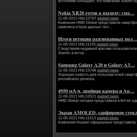
источники сообщают, что компания Xiaomi п
Nokia XR20 готов к выходу: сма…
11-06-2021 Hits:10797
gadget news
Компания HMD Global представила смартфоны
замечена в базе данных тест...
Итоги петиции разгневанных пол
11-06-2021 Hits:11145
gadget news
Следствием недавней критики пользователе
Xiaomi, в котор...
Samsung Galaxy A20 и Galaxy A3…
11-06-2021 Hits:10796
gadget news
Хорошая новость для пользователей смартфо
российского региона.
4950 мА·ч, двойная камера и An…
11-06-2021 Hits:10521
gadget news
HMD Global сегодня представила в Китае од
Экран AMOLED, сапфировое сте
11-06-2021 Hits:11513
gadget news
Компания Huawei официально представила ум