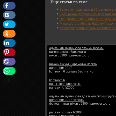
Еще статьи по теме:
Samsung представили 50-мегапиксел
CIPA: рынок фототехники восстанавли
Представлен дрон Sony AirPeak S1 с
"Как я фотографирую бабочек" и други
Арт-фотография от великолепного худ
одуванчик лушникова своими руками
никонианская барахолка
nikon d5300 примеры фото
никонианская барахолка москва
aurora hdr 2017
lightroom 6 скачать бесплатно
0
lightroom 6
outex clear tubeless kit
panasonic fz2000
одуванчик лушникова для nikon своими рука
aurora hdr 2017 скачать
фотоаппарат nikon d5300 примеры фото
panasonic lumix fz2000