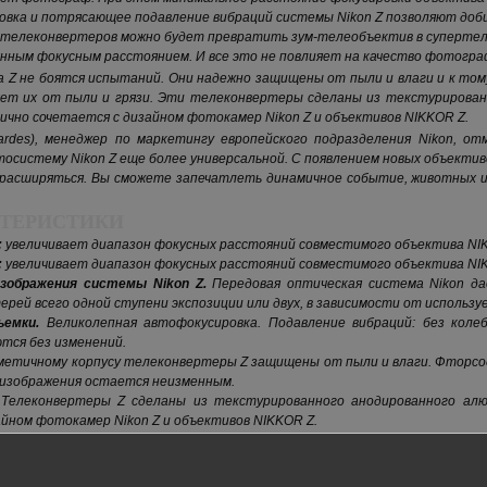
овка и потрясающее подавление вибраций системы Nikon Z позволяют доб
 телеконвертеров можно будет превратить зум-телеобъектив в супертел
янным фокусным расстоянием. И все это не повлияет на качество фотогра
 Z не боятся испытаний. Они надежно защищены от пыли и влаги и к т
яет их от пыли и грязи. Эти телеконвертеры сделаны из текстурирова
лично сочетается с дизайном фотокамер Nikon Z и объективов NIKKOR Z.
ardes), менеджер по маркетингу европейского подразделения Nikon, о
осистему Nikon Z еще более универсальной. С появлением новых объектив
расширяться. Вы сможете запечатлеть динамичное событие, животных ил
ТЕРИСТИКИ
:
увеличивает диапазон фокусных расстояний совместимого объектива NIK
:
увеличивает диапазон фокусных расстояний совместимого объектива NIK
зображения системы Nikon Z.
Передовая оптическая система Nikon да
ерей всего одной ступени экспозиции или двух, в зависимости от использ
емки.
Великолепная автофокусировка. Подавление вибраций: без коле
тся без изменений.
метичному корпусу телеконвертеры Z защищены от пыли и влаги. Фтор
о изображения остается неизменным.
Телеконвертеры Z сделаны из текстурированного анодированного алюм
йном фотокамер Nikon Z и объективов NIKKOR Z.