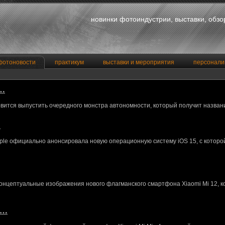
новинки фотоиндустрии, выставки, обз
фотоновости
практикум
выставки и мероприятия
персонали
a…
вится выпустить очередного монстра автономности, который получит назван
…
le официально анонсировала новую операционную систему iOS 15, с котор
концептуальные изображения нового флагманского смартфона Xiaomi Mi 12, 
M…