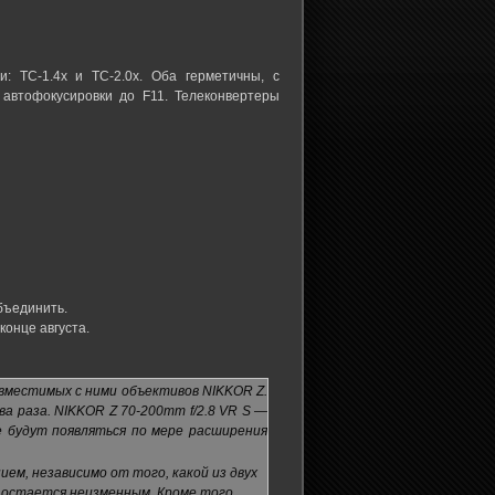
: TC-1.4x и TC-2.0x. Оба герметичны, с
автофокусировки до F11. Телеконвертеры
бъединить.
конце августа.
вместимых с ними объективов NIKKOR Z.
а раза. NIKKOR Z 70-200mm f/2.8 VR S —
е будут появляться по мере расширения
ем, независимо от того, какой из двух
остается неизменным. Кроме того,