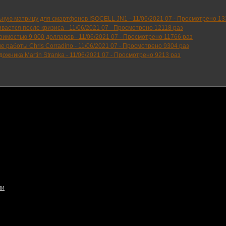
ьную матрицу для смартфонов ISOCELL JN1 -
11/06/2021 07
-
Просмотрено 13
вается после кризиса -
11/06/2021 07
-
Просмотрено 12118 раз
тоимостью 9 000 долларов -
11/06/2021 07
-
Просмотрено 11766 раз
е работы Chris Corradino -
11/06/2021 07
-
Просмотрено 9304 раз
ожника Martin Stranka -
11/06/2021 07
-
Просмотрено 9213 раз
ми