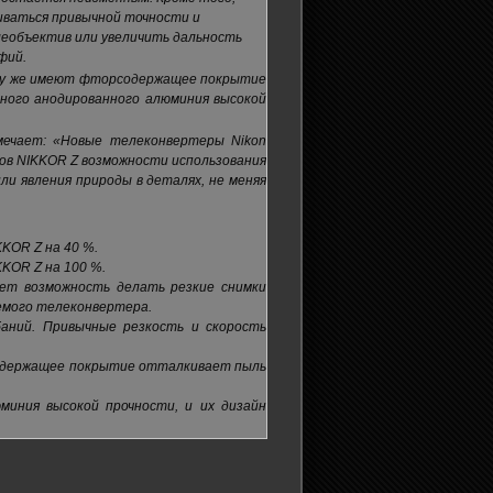
иваться привычной точности и
еобъектив или увеличить дальность
фий.
ому же имеют фторсодержащее покрытие
нного анодированного алюминия высокой
тмечает: «Новые телеконвертеры Nikon
ов NIKKOR Z возможности использования
и явления природы в деталях, не меняя
KOR Z на 40 %.
KOR Z на 100 %.
ет возможность делать резкие снимки
уемого телеконвертера.
баний. Привычные резкость и скорость
содержащее покрытие отталкивает пыль
иния высокой прочности, и их дизайн