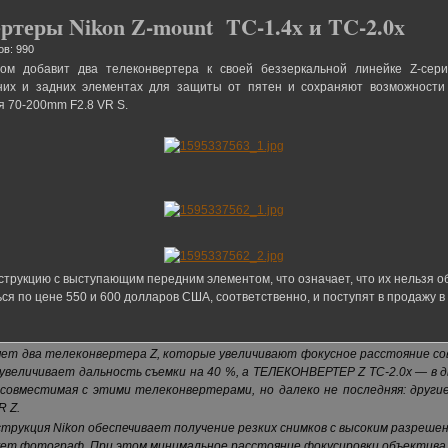
ртеры Nikon Z-mount TC-1.4x и TC-2.0x
ов: 990
ом добавит два телеконвертера к своей беззеркальной линейке Z-серии
х и задних элементах для защиты от пятен и сохраняют возможности 
я 70-200mm F2.8 VR S.
трукцию с выступающим передним элементом, что означает, что их нельзя о
ся по цене 550 и 600 долларов США, соответственно, и поступят в продажу в 
яет два телеконвертера Z, которые увеличивают фокусное расстояние со
величивает дальность съемки на 40 %, а ТЕЛЕКОНВЕРТЕР Z TC-2.0x — в дв
 совместимая с этими телеконвертерами, но далеко не последняя: други
R Z.
трукция Nikon обеспечивает получение резких снимков с высоким разрешени
ет фотограф. При этом минимальное расстояние фокусировки объектива 