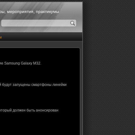
оры, мероприятия, практикумы
и
ие Samsung Galaxy M32.
ой будут запущены смартфоны линейки
который должен быть анонсирован