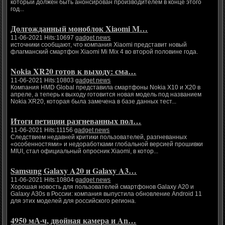
который должен быть анонсирован производителем в конце этого
год...
Долгожданный моноблок Xiaomi M…
11-06-2021 Hits:10697
gadget news
источники сообщают, что компания Xiaomi представит новый
флагманский смартфон Xiaomi Mi Mix 4 во второй половине года.
Nokia XR20 готов к выходу: сма…
11-06-2021 Hits:10803
gadget news
Компания HMD Global представила смартфоны Nokia X10 и X20 в
апреле, а теперь к выходу готовится новая модель под названием
Nokia XR20, которая была замечена в базе данных тест...
Итоги петиции разгневанных пол…
11-06-2021 Hits:11156
gadget news
Следствием недавней критики пользователей, разгневанных
«особенностями» и недоработками глобальной версией прошивки
MIUI, стал официальный опросник Xiaomi, в котор...
Samsung Galaxy A20 и Galaxy A3…
11-06-2021 Hits:10804
gadget news
Хорошая новость для пользователей смартфонов Galaxy A20 и
Galaxy A30s в России: компания выпустила обновление Android 11
для этих моделей для российского региона.
4950 мА·ч, двойная камера и An…