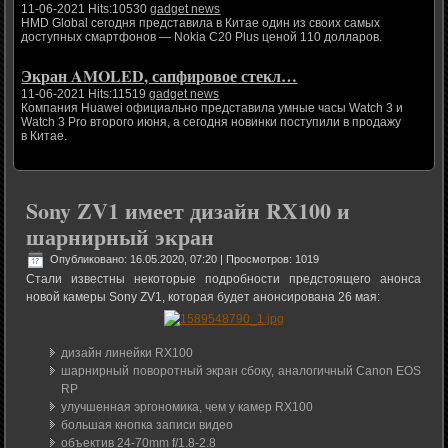
11-06-2021 Hits:10530
gadget news
HMD Global сегодня представила в Китае один из своих самых
доступных смартфонов — Nokia C20 Plus ценой 110 долларов.
Экран AMOLED, сапфировое стекл…
11-06-2021 Hits:11519
gadget news
Компания Huawei официально представила умные часы Watch 3 и
Watch 3 Pro второго июня, а сегодня новинки поступили в продажу
в Китае.
Sony ZV1 имеет дизайн RX100 и
шарнирный экран
Опубликовано: 16.05.2020, 07:20
| Просмотров: 1019
Стали известны некоторые подробности предстоящего анонса
новой камеры Sony ZV1, которая будет анонсирована 26 мая:
дизайн линейки RX100
шарнирный поворотный экран сбоку, аналогичный Canon EOS
RP
улучшенная эргономика, чем у камер RX100
большая кнопка записи видео
объектив 24-70mm f/1.8-2.8