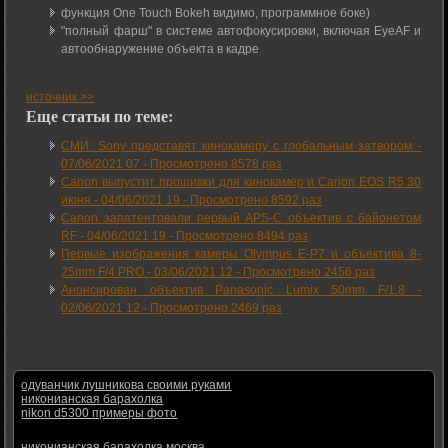
функция One Touch Bokeh видимо, программное боке)
"полный фарш" в системе автофокусировки, включая EyeAF и
автообнаружение объекта в кадре
источник >>
Еще статьи по теме:
СМИ: Sony представят кинокамеру с глобальным затвором -
07/06/2021 07
-
Просмотрено 8578 раз
Canon выпустит прошивки для кинокамер и Canon EOS R5 30
июня -
04/06/2021 19
-
Просмотрено 8592 раз
Canon запатентовали первый APS-C объектив с байонетом
RF -
04/06/2021 19
-
Просмотрено 8494 раз
Первые изображения камеры Olympus E-P7 и объектива 8-
25mm F/4 PRO -
03/06/2021 12
-
Просмотрено 2456 раз
Анонсирован объектив Panasonic Lumix 50mm F/1.8 -
02/06/2021 12
-
Просмотрено 2469 раз
одуванчик лушникова своими руками
никонианская барахолка
nikon d5300 примеры фото
никонианская барахолка москва