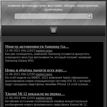
новинки фотоиндустрии, выставки, обзоры, мероприятия,
практикумы
Монстр автономности Samsung Ga…
11-06-2021 Hits:11823
gadget news
Как уже сообщалось, компания Samsung готовится выпустить
очередного монстра автономности, который получит название
Samsung Galaxy M32.
Цены и объёмы памяти всех верс…
11-06-2021 Hits:11530
gadget news
На этой неделе на WWDC 2021 компания Apple официально
анонсировала новую операционную систему iOS 15, с которой
будут запущены смартфоны линейки iPhone 13 этой осенью. ...
Xiaomi Mi 12 показали на первы…
11-06-2021 Hits:11315
gadget news
Китайские источники опубликовали первые концептуальные
изображения нового флагманского смартфона Xiaomi Mi 12,