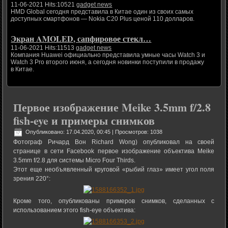
11-06-2021 Hits:10521
gadget news
HMD Global сегодня представила в Китае один из своих самых
доступных смартфонов — Nokia C20 Plus ценой 110 долларов.
Экран AMOLED, сапфировое стекл…
11-06-2021 Hits:11513
gadget news
Компания Huawei официально представила умные часы Watch 3 и
Watch 3 Pro второго июня, а сегодня новинки поступили в продажу
в Китае.
Первое изображение Meike 3.5mm f/2.8
fish-eye и примеры снимков
Опубликовано: 17.04.2020, 00:45
| Просмотров: 1038
Фотограф Ричард Вон Richard Wong) опубликовал на своей
странице в сети Facebook первое изображение объектива Meike
3.5mm f/2.8 для системы Micro Four Thirds.
Этот еще необъявленный круговой «рыбий глаз» имеет угол поля
зрения 220°:
Кроме того, опубликованы примеров снимков, сделанных с
использованием этого fish-eye объектива: