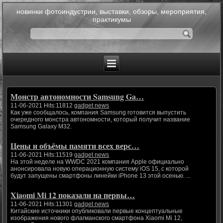
новинки фотоиндустрии, выставки, обзоры, мероприятия,
практикумы
Монстр автономности Samsung Ga…
11-06-2021 Hits:11812
gadget news
Как уже сообщалось, компания Samsung готовится выпустить
очередного монстра автономности, который получит название
Samsung Galaxy M32.
Цены и объёмы памяти всех верс…
11-06-2021 Hits:11519
gadget news
На этой неделе на WWDC 2021 компания Apple официально
анонсировала новую операционную систему iOS 15, с которой
будут запущены смартфоны линейки iPhone 13 этой осенью. ...
Xiaomi Mi 12 показали на первы…
11-06-2021 Hits:11301
gadget news
Китайские источники опубликовали первые концептуальные
изображения нового флагманского смартфона Xiaomi Mi 12,