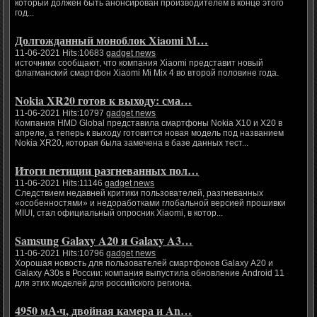
который должен быть анонсирован производителем в конце этого
год...
Долгожданный моноблок Xiaomi M…
11-06-2021 Hits:10683
gadget news
источники сообщают, что компания Xiaomi представит новый
флагманский смартфон Xiaomi Mi Mix 4 во второй половине года.
Nokia XR20 готов к выходу: сма…
11-06-2021 Hits:10797
gadget news
Компания HMD Global представила смартфоны Nokia X10 и X20 в
апреле, а теперь к выходу готовится новая модель под названием
Nokia XR20, которая была замечена в базе данных тест...
Итоги петиции разгневанных пол…
11-06-2021 Hits:11146
gadget news
Следствием недавней критики пользователей, разгневанных
«особенностями» и недоработками глобальной версией прошивки
MIUI, стал официальный опросник Xiaomi, в котор...
Samsung Galaxy A20 и Galaxy A3…
11-06-2021 Hits:10796
gadget news
Хорошая новость для пользователей смартфонов Galaxy A20 и
Galaxy A30s в России: компания выпустила обновление Android 11
для этих моделей для российского региона.
4950 мА·ч, двойная камера и An…