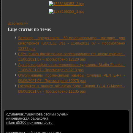
источник >>
Еще статьи по теме:
Samsung представили 50-мегапиксельную матрицу для
смартфонов ISOCELL JN1 -
11/06/2021 07
-
Просмотрено
13373 раз
CIPA: рынок фототехники восстанавливается после кризиса -
11/06/2021 07
-
Просмотрено 12120 раз
Арт-фотография от великолепного художника Martin Stranka -
11/06/2021 07
-
Просмотрено 9213 раз
Опубликованы промо-снимки камеры Olympus PEN E-P7 -
09/06/2021 07
-
Просмотрено 10975 раз
Готовится к анонсу объектив Sony 100mm F/1.4 G-Master -
09/06/2021 07
-
Просмотрено 11135 раз
одуванчик лушникова своими руками
никонианская барахолка
nikon d5300 примеры фото
никонианская барахолка москва