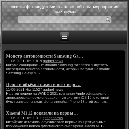
новинки фотоиндустрии, выставки, обзоры, мероприятия,
практикумы
Монстр автономности Samsung Ga…
11-06-2021 Hits:11819
gadget news
Как уже сообщалось, компания Samsung готовится выпустить
очередного монстра автономности, который получит название
Samsung Galaxy M32.
Цены и объёмы памяти всех верс…
11-06-2021 Hits:11527
gadget news
На этой неделе на WWDC 2021 компания Apple официально
анонсировала новую операционную систему iOS 15, с которой
будут запущены смартфоны линейки iPhone 13 этой осенью. ...
Xiaomi Mi 12 показали на первы…
11-06-2021 Hits:11311
gadget news
Китайские источники опубликовали первые концептуальные
изображения нового флагманского смартфона Xiaomi Mi 12,