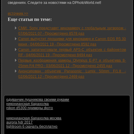
сведениях. Следите за новостями на DPhotoWorld.net!
источник >>
Еще статьи по теме:
СМИ: Sony представят кинокамеру с глобальным затвором -
07/06/2021 07
-
Просмотрено 8578 раз
Canon выпустит прошивки для кинокамер и Canon EOS R5 30
июня -
04/06/2021 19
-
Просмотрено 8592 раз
Canon запатентовали первый APS-C объектив с байонетом
RF -
04/06/2021 19
-
Просмотрено 8494 раз
Первые изображения камеры Olympus E-P7 и объектива 8-
25mm F/4 PRO -
03/06/2021 12
-
Просмотрено 2455 раз
Анонсирован объектив Panasonic Lumix 50mm F/1.8 -
02/06/2021 12
-
Просмотрено 2469 раз
одуванчик лушникова своими руками
никонианская барахолка
nikon d5300 примеры фото
никонианская барахолка москва
aurora hdr 2017
lightroom 6 скачать бесплатно