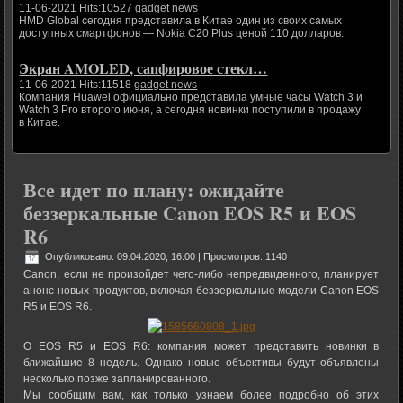
11-06-2021 Hits:10527
gadget news
HMD Global сегодня представила в Китае один из своих самых
доступных смартфонов — Nokia C20 Plus ценой 110 долларов.
Экран AMOLED, сапфировое стекл…
11-06-2021 Hits:11518
gadget news
Компания Huawei официально представила умные часы Watch 3 и
Watch 3 Pro второго июня, а сегодня новинки поступили в продажу
в Китае.
Все идет по плану: ожидайте
беззеркальные Canon EOS R5 и EOS
R6
Опубликовано: 09.04.2020, 16:00
| Просмотров: 1140
Canon, если не произойдет чего-либо непредвиденного, планирует
анонс новых продуктов, включая беззеркальные модели Canon EOS
R5 и EOS R6.
О EOS R5 и EOS R6: компания может представить новинки в
ближайшие 8 недель. Однако новые объективы будут объявлены
несколько позже запланированного.
Мы сообщим вам, как только узнаем более подробно об этих