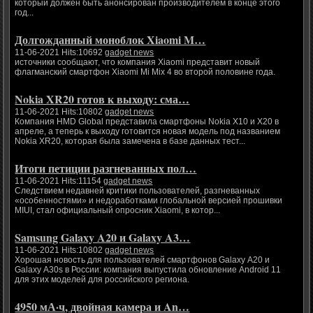
который должен быть анонсирован производителем в конце этого
год...
Долгожданный моноблок Xiaomi M…
11-06-2021 Hits:10692
gadget news
источники сообщают, что компания Xiaomi представит новый
флагманский смартфон Xiaomi Mi Mix 4 во второй половине года.
Nokia XR20 готов к выходу: сма…
11-06-2021 Hits:10802
gadget news
Компания HMD Global представила смартфоны Nokia X10 и X20 в
апреле, а теперь к выходу готовится новая модель под названием
Nokia XR20, которая была замечена в базе данных тест...
Итоги петиции разгневанных пол…
11-06-2021 Hits:11154
gadget news
Следствием недавней критики пользователей, разгневанных
«особенностями» и недоработками глобальной версией прошивки
MIUI, стал официальный опросник Xiaomi, в котор...
Samsung Galaxy A20 и Galaxy A3…
11-06-2021 Hits:10802
gadget news
Хорошая новость для пользователей смартфонов Galaxy A20 и
Galaxy A30s в России: компания выпустила обновление Android 11
для этих моделей для российского региона.
4950 мА·ч, двойная камера и An…