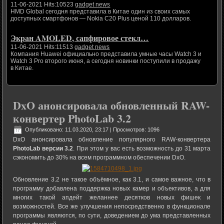
11-06-2021 Hits:10523
gadget news
HMD Global сегодня представила в Китае один из своих самых
доступных смартфонов — Nokia C20 Plus ценой 110 долларов.
Экран AMOLED, сапфировое стекл…
11-06-2021 Hits:11513
gadget news
Компания Huawei официально представила умные часы Watch 3 и
Watch 3 Pro второго июня, а сегодня новинки поступили в продажу
в Китае.
DxO анонсировала обновленный RAW-
конвертер PhotoLab 3.2
Опубликовано: 11.03.2020, 23:17
| Просмотров: 1096
DxO анонсировала обновление популярного RAW-конвертера
PhotoLab версии 3.2
. При этом у вас есть возможность до 31 марта
сэкономить до 30% на всем программном обеспечении DxO.
Обновление 3.2 не такое объёмное, как 3.1, и самое важное, что в
программу добавлена поддержка новых камер и объективов, а для
многих такой апдейт желаннее десятков новых фишек и
возможностей. Все же улучшения непосредственно в функционале
программы являются, по сути, доведением до ума представленных