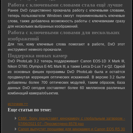
Работа с ключевыми словами стала ещё лучше
Ранее DxO существенно прокачала работу с ключевыми словами,
теперь пользователи Windows смогут переименовывать ключевые
слова, также добавлена возможность работы с ключевиками сразу
для нескольких выбранных изображений.
Работа с ключевыми словами для нескольких
изображений
Для тех, кому ключевые слова помогают в работе, DxO этот
инструмент немного прокачали.
Поддержка новых камер
DxO PhotoLab 3.2 теперь поддерживает Canon EOS-1D X Mark III,
Nikon D780, Olympus E-M1 Mark III, а также Leica D-Lux 7 и Q2. Одной
из основных фишек программы DxO PhotoLab была и остаётся
продвинутая коррекция оптических искажений. В версию 3.2 были
добавлены более 700 оптических модулей, таким образом, база
данных DxO сегодня составляет более 60 миллионов различных
комбинаций камера/объектив.
источник >>
Еще статьи по теме:
СМИ: Sony представят кинокамеру с глобальным затвором -
07/06/2021 07
-
Просмотрено 8578 раз
Canon выпустит прошивки для кинокамер и Canon EOS R5 30