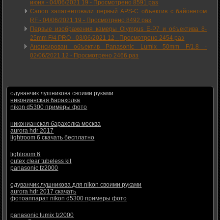
июня -
04/06/2021 19
-
Просмотрено 8591 раз
Canon запатентовали первый APS-C объектив с байонетом
RF -
04/06/2021 19
-
Просмотрено 8492 раз
Первые изображения камеры Olympus E-P7 и объектива 8-
25mm F/4 PRO -
03/06/2021 12
-
Просмотрено 2454 раз
Анонсирован объектив Panasonic Lumix 50mm F/1.8 -
02/06/2021 12
-
Просмотрено 2466 раз
одуванчик лушникова своими руками
никонианская барахолка
nikon d5300 примеры фото
никонианская барахолка москва
aurora hdr 2017
lightroom 6 скачать бесплатно
lightroom 6
outex clear tubeless kit
panasonic fz2000
одуванчик лушникова для nikon своими руками
aurora hdr 2017 скачать
фотоаппарат nikon d5300 примеры фото
panasonic lumix fz2000