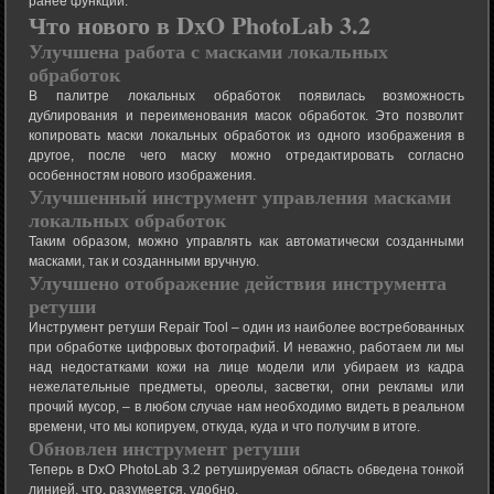
ранее функций.
Что нового в DxO PhotoLab 3.2
Улучшена работа с масками локальных
обработок
В палитре локальных обработок появилась возможность
дублирования и переименования масок обработок. Это позволит
копировать маски локальных обработок из одного изображения в
другое, после чего маску можно отредактировать согласно
особенностям нового изображения.
Улучшенный инструмент управления масками
локальных обработок
Таким образом, можно управлять как автоматически созданными
масками, так и созданными вручную.
Улучшено отображение действия инструмента
ретуши
Инструмент ретуши Repair Tool – один из наиболее востребованных
при обработке цифровых фотографий. И неважно, работаем ли мы
над недостатками кожи на лице модели или убираем из кадра
нежелательные предметы, ореолы, засветки, огни рекламы или
прочий мусор, – в любом случае нам необходимо видеть в реальном
времени, что мы копируем, откуда, куда и что получим в итоге.
Обновлен инструмент ретуши
Теперь в DxO PhotoLab 3.2 ретушируемая область обведена тонкой
линией, что, разумеется, удобно.