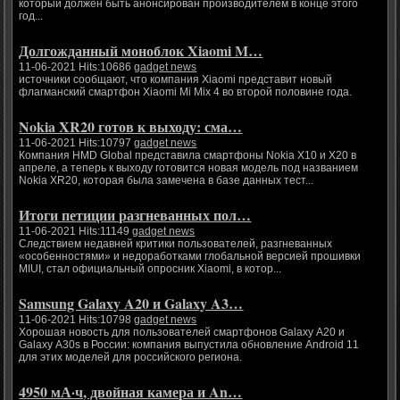
который должен быть анонсирован производителем в конце этого
год...
Долгожданный моноблок Xiaomi M…
11-06-2021 Hits:10686
gadget news
источники сообщают, что компания Xiaomi представит новый
флагманский смартфон Xiaomi Mi Mix 4 во второй половине года.
Nokia XR20 готов к выходу: сма…
11-06-2021 Hits:10797
gadget news
Компания HMD Global представила смартфоны Nokia X10 и X20 в
апреле, а теперь к выходу готовится новая модель под названием
Nokia XR20, которая была замечена в базе данных тест...
Итоги петиции разгневанных пол…
11-06-2021 Hits:11149
gadget news
Следствием недавней критики пользователей, разгневанных
«особенностями» и недоработками глобальной версией прошивки
MIUI, стал официальный опросник Xiaomi, в котор...
Samsung Galaxy A20 и Galaxy A3…
11-06-2021 Hits:10798
gadget news
Хорошая новость для пользователей смартфонов Galaxy A20 и
Galaxy A30s в России: компания выпустила обновление Android 11
для этих моделей для российского региона.
4950 мА·ч, двойная камера и An…