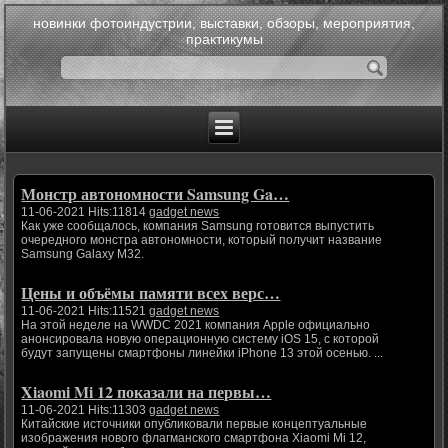
новинки фотоиндустрии, выставки, обзоры, мероприятия,
практикумы
Монстр автономности Samsung Ga…
11-06-2021 Hits:11814
gadget news
Как уже сообщалось, компания Samsung готовится выпустить
очередного монстра автономности, который получит название
Samsung Galaxy M32.
Цены и объёмы памяти всех верс…
11-06-2021 Hits:11521
gadget news
На этой неделе на WWDC 2021 компания Apple официально
анонсировала новую операционную систему iOS 15, с которой
будут запущены смартфоны линейки iPhone 13 этой осенью. ...
Xiaomi Mi 12 показали на первы…
11-06-2021 Hits:11303
gadget news
Китайские источники опубликовали первые концептуальные
изображения нового флагманского смартфона Xiaomi Mi 12,