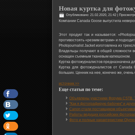
Новая куртка для фотожу
Опубликовано: 21.02.2020, 21:42
| Просмотр
Компании Canada Goose выпустила невероя
Этот продукт так и называется: «Photojo
противостоять «резким ветрам» и подходит
Photojournalist Jacket изготовлена из тре
Владельцы получают в общей сложности во
оснащен съемным тканевым капюшоном.
Куртка фотожурналистов предназначена для
Куртка для фотожурналистов от Canada G
больших. Ценник на нее, конечно же, очень
источник >>
Еще статьи по теме:
Объявлены участники Форума CSTB. T
"Как я фотографирую бабочек" и други
Canon стали поставщиком объективов
Работы ведущих российских фотограф
Фото и полные характеристики Olympu