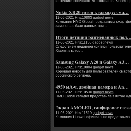
источники сообщают, что компания Xiaomi п
Nokia XR20 готов к выходу: сма…
11-06-2021 Hits:10803
gadget news
Компания HMD Global представила смартфоны
замечена в базе данных тест...
Итоги петиции разгневанных пол
11-06-2021 Hits:11156
gadget news
Следствием недавней критики пользователе
Xiaomi, в котор...
Samsung Galaxy A20 и Galaxy A3…
11-06-2021 Hits:10804
gadget news
Хорошая новость для пользователей смартфо
российского региона.
4950 мА·ч, двойная камера и An…
11-06-2021 Hits:10530
gadget news
HMD Global сегодня представила в Китае од
Экран AMOLED, сапфировое сте
11-06-2021 Hits:11519
gadget news
Компания Huawei официально представила ум