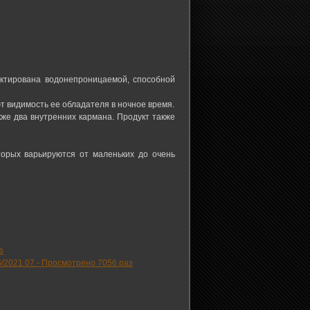
оектирована водонепроницаемой, способной
ют видимость ее обладателя в ночное время.
же два внутренних кармана. Продукт также
торых варьируются от маленьких до очень
з
6/2021 07
-
Просмотрено 7056 раз