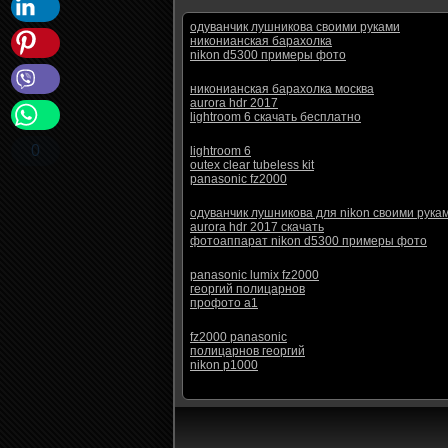
одуванчик лушникова своими руками
никонианская барахолка
nikon d5300 примеры фото
никонианская барахолка москва
aurora hdr 2017
lightroom 6 скачать бесплатно
0
lightroom 6
outex clear tubeless kit
panasonic fz2000
одуванчик лушникова для nikon своими рука
aurora hdr 2017 скачать
фотоаппарат nikon d5300 примеры фото
panasonic lumix fz2000
георгий полицарнов
профото а1
fz2000 panasonic
полицарнов георгий
nikon p1000