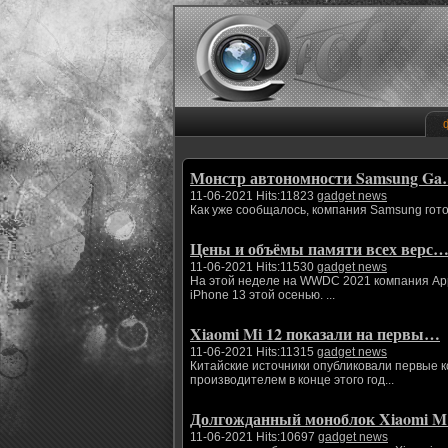
Монстр автономности Samsung G
11-06-2021 Hits:11823
gadget news
Как уже сообщалось, компания Samsung гото
Цены и объёмы памяти всех верс
11-06-2021 Hits:11530
gadget news
На этой неделе на WWDC 2021 компания App
iPhone 13 этой осенью. ...
Xiaomi Mi 12 показали на первы…
11-06-2021 Hits:11315
gadget news
Китайские источники опубликовали первые 
производителем в конце этого год...
Долгожданный моноблок Xiaomi 
11-06-2021 Hits:10697
gadget news