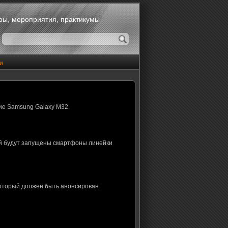
оры, мероприятия, практикумы
и
ие Samsung Galaxy M32.
ой будут запущены смартфоны линейки
который должен быть анонсирован