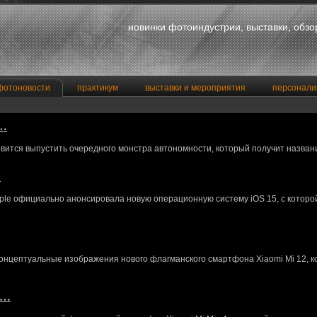
новинки фотоиндустрии, выставки, обз
фотоновости
практикум
выставки и мероприятия
персонали
a…
вится выпустить очередного монстра автономности, который получит назван
…
le официально анонсировала новую операционную систему iOS 15, с котор
концептуальные изображения нового флагманского смартфона Xiaomi Mi 12, 
M…