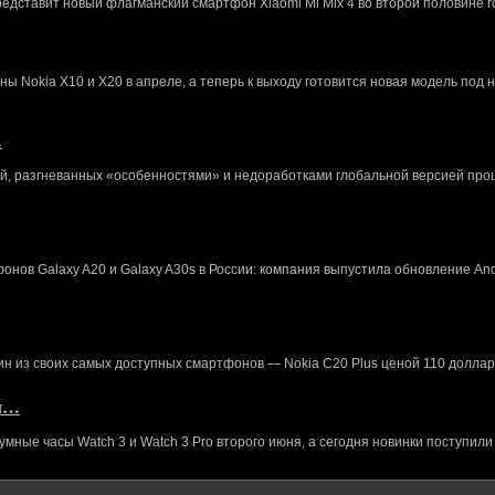
редставит новый флагманский смартфон Xiaomi Mi Mix 4 во второй половине г
 Nokia X10 и X20 в апреле, а теперь к выходу готовится новая модель под 
…
й, разгневанных «особенностями» и недоработками глобальной версией про
нов Galaxy A20 и Galaxy A30s в России: компания выпустила обновление And
ин из своих самых доступных смартфонов — Nokia C20 Plus ценой 110 доллар
кл…
ные часы Watch 3 и Watch 3 Pro второго июня, а сегодня новинки поступили 