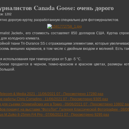
рналистов Canada Goose: очень дорого
ов: 1202
тно дорогую куртку, разработанную специально для фотожурналистов.
urnalist Jacket», его стоимость составляет 850 долларов США. Куртка спр
 для холодного климата.
хслойной ткани Tri-Durance SS с отражающими элементами, которые увеличива
семь внешних карманов, в том числе с двойным входом и молнией. Есть так
 использования при температурах от 5 до -5 °С.
oose продается в черном, темно-красном и красном цветах, размеры ко
 большой.
elecom & Media 2021 -
11/06/2021 07
-
Просмотрено 17280 раз
е работы Chris Corradino -
11/06/2021 07
-
Просмотрено 9305 раз
 для съемки Олимпийских игр в Токио -
09/06/2021 07
-
Просмотрено 10802 ра
ов покажут на выставке "ФотоТоп". Галерея Классической Фотографии -
08/0
s M.Zuiko 8-25mm F/4 Pro -
07/06/2021 07
-
Просмотрено 9295 раз