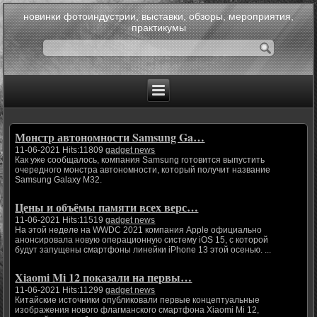
новинки фотоиндустрии, выставки, обзоры, мероприятия,
практикумы
Монстр автономности Samsung Ga…
11-06-2021 Hits:11809
gadget news
Как уже сообщалось, компания Samsung готовится выпустить
очередного монстра автономности, который получит название
Samsung Galaxy M32.
Цены и объёмы памяти всех верс…
11-06-2021 Hits:11519
gadget news
На этой неделе на WWDC 2021 компания Apple официально
анонсировала новую операционную систему iOS 15, с которой
будут запущены смартфоны линейки iPhone 13 этой осенью. ...
Xiaomi Mi 12 показали на первы…
11-06-2021 Hits:11299
gadget news
Китайские источники опубликовали первые концептуальные
изображения нового флагманского смартфона Xiaomi Mi 12,