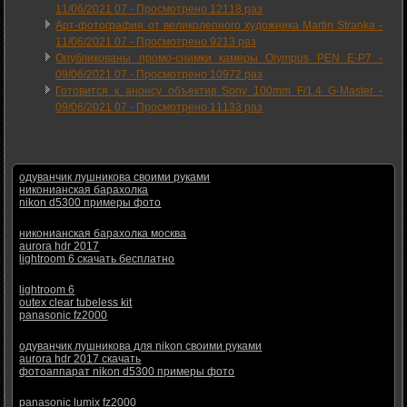
11/06/2021 07
-
Просмотрено 12118 раз
Арт-фотография от великолепного художника Martin Stranka -
11/06/2021 07
-
Просмотрено 9213 раз
Опубликованы промо-снимки камеры Olympus PEN E-P7 -
09/06/2021 07
-
Просмотрено 10972 раз
Готовится к анонсу объектив Sony 100mm F/1.4 G-Master -
09/06/2021 07
-
Просмотрено 11133 раз
одуванчик лушникова своими руками
никонианская барахолка
nikon d5300 примеры фото
никонианская барахолка москва
aurora hdr 2017
lightroom 6 скачать бесплатно
lightroom 6
outex clear tubeless kit
panasonic fz2000
одуванчик лушникова для nikon своими руками
aurora hdr 2017 скачать
фотоаппарат nikon d5300 примеры фото
panasonic lumix fz2000