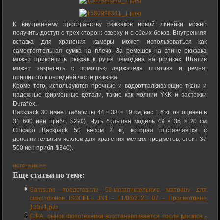
К внутреннему пространству рюкзаков новой линейки можно
получить доступ с трех сторон: сверху и с обеих боков. Внутренняя
вставка для хранения камеры может использоваться как
самостоятельная сумка на плечо. За ремешок на спине рюкзака
можно прикрепить рюкзак к ручке чемодана на роликах. Штатив
можно закрепить с помощью держателя штатива и ремня,
пришитого к передней части рюкзака.
Кроме того, используются прочные и водоотталкивающие ткани и
надежные фирменные детали, такие как молнии YKK и застежки
Duraflex.
Backpack 30 имеет габариты 44 × 33 × 19 см, вес 1.6 кг, он оценен в
31 600 иен прибл. $290). Чуть большая модель 49 × 35 × 20 см
Chicago Backpack 50 весом 2 кг, которая поставляется с
дополнительным чехлом для хранения мелких предметов, стоит 37
500 иен прибл. $340).
источник >>
Еще статьи по теме:
Samsung представили 50-мегапиксельную матрицу для
смартфонов ISOCELL JN1 -
11/06/2021 07
-
Просмотрено
13371 раз
CIPA: рынок фототехники восстанавливается после кризиса -