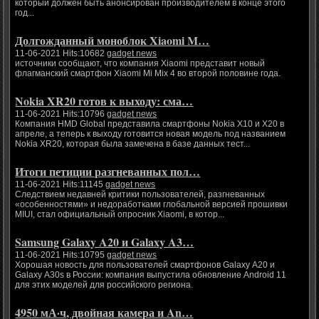
который должен быть анонсирован производителем в конце этого
год...
Долгожданный моноблок Xiaomi M…
11-06-2021 Hits:10682
gadget news
источники сообщают, что компания Xiaomi представит новый
флагманский смартфон Xiaomi Mi Mix 4 во второй половине года.
Nokia XR20 готов к выходу: сма…
11-06-2021 Hits:10796
gadget news
Компания HMD Global представила смартфоны Nokia X10 и X20 в
апреле, а теперь к выходу готовится новая модель под названием
Nokia XR20, которая была замечена в базе данных тест...
Итоги петиции разгневанных пол…
11-06-2021 Hits:11145
gadget news
Следствием недавней критики пользователей, разгневанных
«особенностями» и недоработками глобальной версией прошивки
MIUI, стал официальный опросник Xiaomi, в котор...
Samsung Galaxy A20 и Galaxy A3…
11-06-2021 Hits:10795
gadget news
Хорошая новость для пользователей смартфонов Galaxy A20 и
Galaxy A30s в России: компания выпустила обновление Android 11
для этих моделей для российского региона.
4950 мА·ч, двойная камера и An…