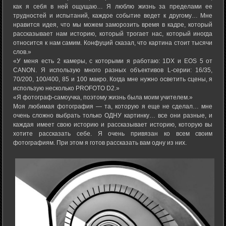
как я себя в ней ощущаю… Я люблю жизнь за пределами ее
трудностей и испытаний, каждое событие ведет к другому… Мне
нравится идея, что мы можем заморозить время в кадре, который
рассказывает нам историю, который трогает нас, который иногда
относится к нам самим. Конфуций сказал, что картина стоит тысячи
слов.»
«У меня есть 2 камеры, с которыми я работаю: 1DX и EOS 5 от
CANON. Я использую много разных объективов L-серии: 16/35,
70/200, 100/400, 85 и 100 макро. Когда мне нужно осветить сцены, я
использую несколько PROFOTO D2.»
«Я фотограф-самоучка, поэтому жизнь была моим учителем.»
Моя любимая фотография — та, которую я еще не сделал… мне
очень сложно выбрать только ОДНУ картинку… все они разные, и
каждая имеет свою историю и рассказывает историю, которую вы
хотите рассказать себе. Я очень привязан ко всем своим
фотографиям. При этом я готов рассказать вам одну из них.