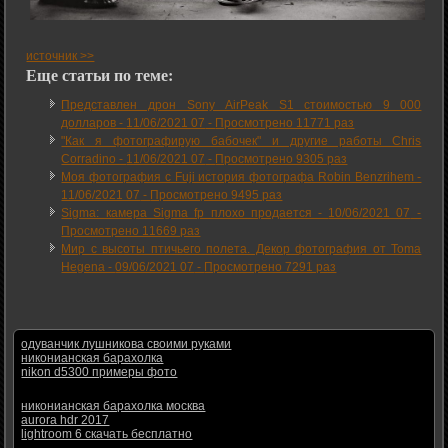
источник >>
Еще статьи по теме:
Представлен дрон Sony AirPeak S1 стоимостью 9 000
долларов -
11/06/2021 07
-
Просмотрено 11771 раз
"Как я фотографирую бабочек" и другие работы Chris
Corradino -
11/06/2021 07
-
Просмотрено 9305 раз
Моя фотография с Fuji история фотографа Robin Benzrihem -
11/06/2021 07
-
Просмотрено 9495 раз
Sigma: камера Sigma fp плохо продается -
10/06/2021 07
-
Просмотрено 11669 раз
Мир с высоты птичьего полета. Декор фотография от Toma
Hegena -
09/06/2021 07
-
Просмотрено 7291 раз
одуванчик лушникова своими руками
никонианская барахолка
nikon d5300 примеры фото
никонианская барахолка москва
aurora hdr 2017
lightroom 6 скачать бесплатно