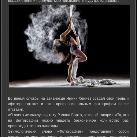
поразил меня и пробудил мое призвание: я буду фотографом!»
Во время службы на авианосце Янник Хеннёз создал свой первый
«фоторепортаж» и стал профессиональным фотографом после
отставки.
«Я часто использую цитату Ролана Барта, который говорит: «То, что
на фотографии можно увидеть бесконечное количество раз
происходит только однажды.
Этимологически слово «Фотография» представляет собой