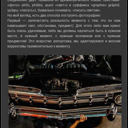
соединение двух терминов из древнегреческого языка, приставки:
«фото» phôs, phôtós, φωτό «свет») и суффикса «graphie» gráphô,
γράφω, «писать»), буквально понимать: «писать светом».
На мой взгляд, есть два способа построить фотографию:
Первый — запечатлеть реальность момента с тем, что он нам
навязывает свет, обстановка, предмет). Для этого либо вам нужно
быть очень удачливым, либо вы должны научиться быть в нужном
месте, в нужный момент, с нужным человеком или с нужным
предметом! Это искусство репортажа, мы адаптируемся и вносим
коррективы применительно к моменту.