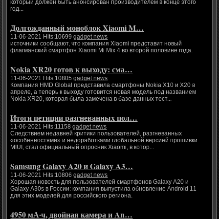
который должен быть анонсирован производителем в конце этого
год...
Долгожданный моноблок Xiaomi M…
11-06-2021 Hits:10699
gadget news
источники сообщают, что компания Xiaomi представит новый
флагманский смартфон Xiaomi Mi Mix 4 во второй половине года.
Nokia XR20 готов к выходу: сма…
11-06-2021 Hits:10805
gadget news
Компания HMD Global представила смартфоны Nokia X10 и X20 в
апреле, а теперь к выходу готовится новая модель под названием
Nokia XR20, которая была замечена в базе данных тест...
Итоги петиции разгневанных пол…
11-06-2021 Hits:11158
gadget news
Следствием недавней критики пользователей, разгневанных
«особенностями» и недоработками глобальной версией прошивки
MIUI, стал официальный опросник Xiaomi, в котор...
Samsung Galaxy A20 и Galaxy A3…
11-06-2021 Hits:10806
gadget news
Хорошая новость для пользователей смартфонов Galaxy A20 и
Galaxy A30s в России: компания выпустила обновление Android 11
для этих моделей для российского региона.
4950 мА·ч, двойная камера и An…