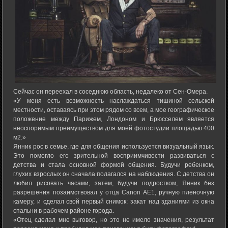
Сейчас он переехал в соседнюю область, недалеко от Сен-Омера.
«У меня есть возможность наслаждаться тишиной сельской
местности, оставаясь при этом рядом со всем, а мое географическое
положение между Парижем, Лондоном и Брюсселем является
неоспоримым преимуществом для моей фотостудии площадью 400
м2.»
Янник рос в семье, где для общения используется визуальный язык.
Это помогло его зрительной восприимчивости развиваться с
детства и стала основной формой общения. Будучи ребенком,
глухих взрослых он сначала полагался на наблюдения. С детства он
любил рисовать часами, затем, будучи подростком, Янник без
разрешения позаимствовал у отца Canon AE1, ручную пленочную
камеру, и сделал свой первый снимок: закат над зданиями из окна
спальни в рабочем районе города.
«Отец сделал мне выговор, но это не имело значения, результат