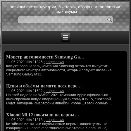
новинки фотоиндустрии, выставки, обзоры, мероприятия,
практикумы
Монстр автономности Samsung Ga…
11-06-2021 Hits:11825
gadget news
Как уже сообщалось, компания Samsung готовится выпустить
очередного монстра автономности, который получит название
Samsung Galaxy M32.
Цены и объёмы памяти всех верс…
11-06-2021 Hits:11532
gadget news
На этой неделе на WWDC 2021 компания Apple официально
анонсировала новую операционную систему iOS 15, с которой
будут запущены смартфоны линейки iPhone 13 этой осенью. ...
Xiaomi Mi 12 показали на первы…
11-06-2021 Hits:11318
gadget news
Китайские источники опубликовали первые концептуальные
изображения нового флагманского смартфона Xiaomi Mi 12,