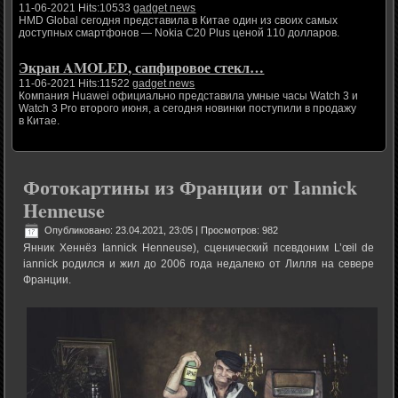
11-06-2021 Hits:10533
gadget news
HMD Global сегодня представила в Китае один из своих самых
доступных смартфонов — Nokia C20 Plus ценой 110 долларов.
Экран AMOLED, сапфировое стекл…
11-06-2021 Hits:11522
gadget news
Компания Huawei официально представила умные часы Watch 3 и
Watch 3 Pro второго июня, а сегодня новинки поступили в продажу
в Китае.
Фотокартины из Франции от Iannick
Henneuse
Опубликовано: 23.04.2021, 23:05
| Просмотров: 982
Янник Хеннёз Iannick Henneuse), сценический псевдоним L’œil de
iannick родился и жил до 2006 года недалеко от Лилля на севере
Франции.