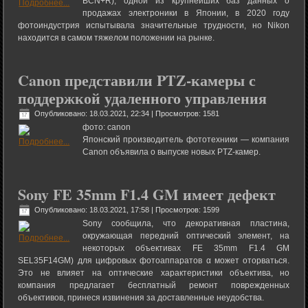
BCN+R), одной из крупнейших баз данных о
продажах электроники в Японии, в 2020 году
фотоиндустрия испытывала значительные трудности, но Nikon
находится в самом тяжелом положении на рынке.
Canon представили PTZ-камеры с
поддержкой удаленного управления
Опубликовано: 18.03.2021, 22:34
| Просмотров: 1581
фото: canon
Японский производитель фототехники — компания
Canon объявила о выпуске новых PTZ-камер.
Sony FE 35mm F1.4 GM имеет дефект
Опубликовано: 18.03.2021, 17:58
| Просмотров: 1599
Sony сообщила, что декоративная пластина,
окружающая передний оптический элемент, на
некоторых объективах FE 35mm F1.4 GM
SEL35F14GM) для цифровых фотоаппаратов α может оторваться.
Это не влияет на оптические характеристики объектива, но
компания предлагает бесплатный ремонт поврежденных
объективов, принеся извинения за доставленные неудобства.