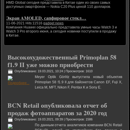
HMD Global сегодня представила в Китае один из своих самых
доступных смартфонов — Nokia C20 Plus ценой 110 долларов.
Экран AMOLED, сапфировое стекл…
11-06-2021 Hits:11516
gadget news
Компания Huawei официально представила умные часы Watch 3 и
Watch 3 Pro второго июня, а сегодня новинки поступили в продажу
в Китае.
Высокохудожественный Primoplan 58
f1.9 II уже можно приобрести
Опубликовано: 19.03.2021, 10:24
| Просмотров: 1610
Meyer Optik Görlitz выпустила новый объектив
Primoplan 58 f1.9 II для байонетов Canon EF, Fuji X,
Leica M, MFT, Nikon F, Pentax K и Sony E.
BCN Retail опубликовала отчет об
продаж фотоаппаратов за 2020 год
Опубликовано: 19.03.2021, 09:39
| Просмотров: 1586
По данным отчета аналитиков компании BCN Retail