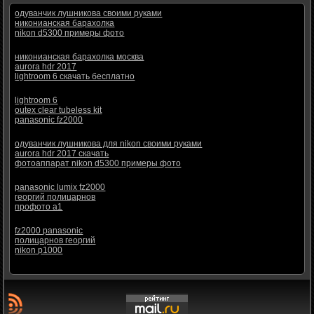
одуванчик лушникова своими руками
никонианская барахолка
nikon d5300 примеры фото
никонианская барахолка москва
aurora hdr 2017
lightroom 6 скачать бесплатно
lightroom 6
outex clear tubeless kit
panasonic fz2000
одуванчик лушникова для nikon своими руками
aurora hdr 2017 скачать
фотоаппарат nikon d5300 примеры фото
panasonic lumix fz2000
георгий полицарнов
профото а1
fz2000 panasonic
полицарнов георгий
nikon p1000