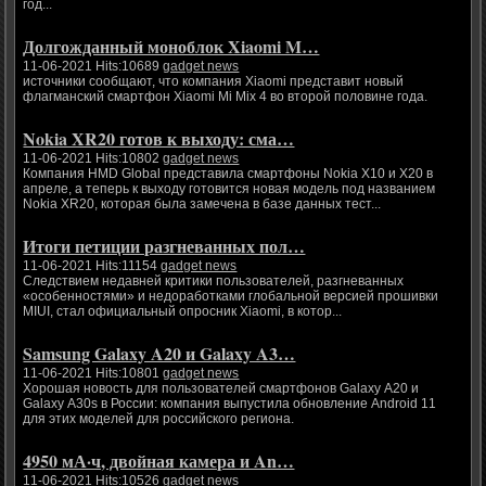
год...
Долгожданный моноблок Xiaomi M…
11-06-2021 Hits:10689
gadget news
источники сообщают, что компания Xiaomi представит новый
флагманский смартфон Xiaomi Mi Mix 4 во второй половине года.
Nokia XR20 готов к выходу: сма…
11-06-2021 Hits:10802
gadget news
Компания HMD Global представила смартфоны Nokia X10 и X20 в
апреле, а теперь к выходу готовится новая модель под названием
Nokia XR20, которая была замечена в базе данных тест...
Итоги петиции разгневанных пол…
11-06-2021 Hits:11154
gadget news
Следствием недавней критики пользователей, разгневанных
«особенностями» и недоработками глобальной версией прошивки
MIUI, стал официальный опросник Xiaomi, в котор...
Samsung Galaxy A20 и Galaxy A3…
11-06-2021 Hits:10801
gadget news
Хорошая новость для пользователей смартфонов Galaxy A20 и
Galaxy A30s в России: компания выпустила обновление Android 11
для этих моделей для российского региона.
4950 мА·ч, двойная камера и An…
11-06-2021 Hits:10526
gadget news