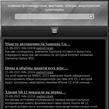
новинки фотоиндустрии, выставки, обзоры, мероприятия,
практикумы
Монстр автономности Samsung Ga…
11-06-2021 Hits:11818
gadget news
Как уже сообщалось, компания Samsung готовится выпустить
очередного монстра автономности, который получит название
Samsung Galaxy M32.
Цены и объёмы памяти всех верс…
11-06-2021 Hits:11524
gadget news
На этой неделе на WWDC 2021 компания Apple официально
анонсировала новую операционную систему iOS 15, с которой
будут запущены смартфоны линейки iPhone 13 этой осенью. ...
Xiaomi Mi 12 показали на первы…
11-06-2021 Hits:11310
gadget news
Китайские источники опубликовали первые концептуальные
изображения нового флагманского смартфона Xiaomi Mi 12,
который должен быть анонсирован производителем в конце этого