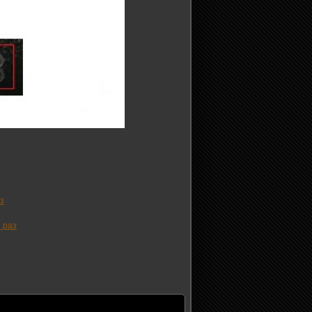
з
 раз