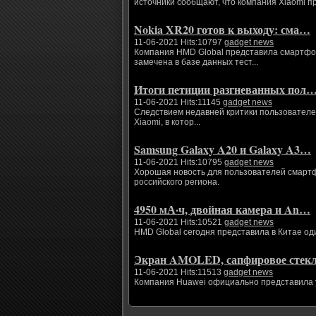
источники сообщают, что компания Xiaomi п
Nokia XR20 готов к выходу: сма…
11-06-2021 Hits:10797
gadget news
Компания HMD Global представила смартфоны
замечена в базе данных тест...
Итоги петиции разгневанных пол
11-06-2021 Hits:11145
gadget news
Следствием недавней критики пользователе
Xiaomi, в котор...
Samsung Galaxy A20 и Galaxy A3…
11-06-2021 Hits:10795
gadget news
Хорошая новость для пользователей смартфо
российского региона.
4950 мА·ч, двойная камера и An…
11-06-2021 Hits:10521
gadget news
HMD Global сегодня представила в Китае од
Экран AMOLED, сапфировое сте
11-06-2021 Hits:11513
gadget news
Компания Huawei официально представила ум