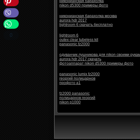
никонианская барахолка
nikon d5300 примеры фото
никонианская барахолка москва
aurora hdr 2017
lightroom 6 скачать бесплатно
0
lightroom 6
outex clear tubeless kit
panasonic fz2000
одуванчик лушникова для nikon своими рука
aurora hdr 2017 скачать
фотоаппарат nikon d5300 примеры фото
panasonic lumix fz2000
георгий полицарнов
профото а1
fz2000 panasonic
полицарнов георгий
nikon p1000