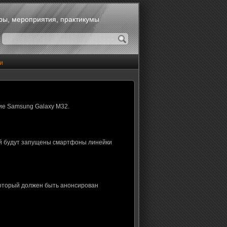
оры, мероприятия, практикумы
и
ие Samsung Galaxy M32.
ой будут запущены смартфоны линейки
который должен быть анонсирован