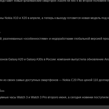
редставит новый флагманский смартфон Xiaomi Mi Mix 4 во второй половине г
 Nokia X10 и X20 в апреле, а теперь к выходу готовится новая модель под 
…
й, разгневанных «особенностями» и недоработками глобальной версией про
нов Galaxy A20 и Galaxy A30s в России: компания выпустила обновление And
ин из своих самых доступных смартфонов — Nokia C20 Plus ценой 110 доллар
кл…
ные часы Watch 3 и Watch 3 Pro второго июня, а сегодня новинки поступили 