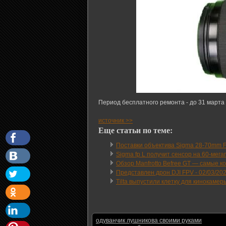
Период бесплатного ремонта - до 31 марта 
источник >>
Еще статьи по теме:
Поставки объектива Sigma 28-70mm F
Sigma fp L получит сенсор на 60-мега
Обзор Manfrotto Befree GT — самые 
Представлен дрон DJI FPV -
02/03/20
Tilta выпустили клетку для кинокаме
одуванчик лушникова своими руками