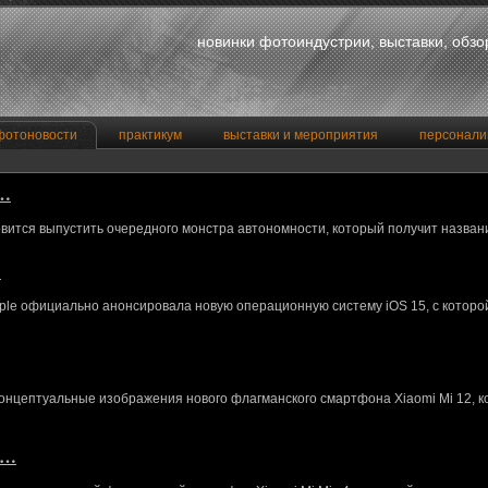
новинки фотоиндустрии, выставки, обз
фотоновости
практикум
выставки и мероприятия
персонали
a…
вится выпустить очередного монстра автономности, который получит назван
…
le официально анонсировала новую операционную систему iOS 15, с котор
концептуальные изображения нового флагманского смартфона Xiaomi Mi 12, 
M…