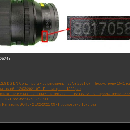
2024 г.
/2.8 DG DN Contemporary остановлены -
25/03/2021 07
-
Просмотрено 1541 ра
пикселей -
12/03/2021 07
-
Просмотрено 1322 раз
компактные и универсальные штативы на… -
06/03/2021 07
-
Просмотрено 1323
21 18
-
Просмотрено 1247 раз
ры Panasonic BGH1 -
21/02/2021 09
-
Просмотрено 1073 раз